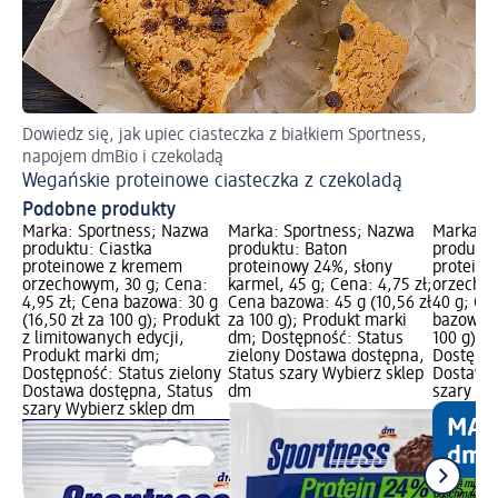
Dowiedz się, jak upiec ciasteczka z białkiem Sportness,
Ve
napojem dmBio i czekoladą
Wegańskie proteinowe ciasteczka z czekoladą
Podobne produkty
a
Marka: Sportness; Nazwa
Marka: Sportness; Nazwa
Marka: S
produktu: Ciastka
produktu: Baton
produktu
emu
proteinowe z kremem
proteinowy 24%, słony
protein
i,
orzechowym, 30 g; Cena:
karmel, 45 g; Cena: 4,75 zł;
orzecho
na
4,95 zł; Cena bazowa: 30 g
Cena bazowa: 45 g (10,56 zł
40 g; Ce
(16,50 zł za 100 g); Produkt
za 100 g); Produkt marki
bazowa: 4
m;
z limitowanych edycji,
dm; Dostępność: Status
100 g); 
ony
Produkt marki dm;
zielony Dostawa dostępna,
Dostępno
us
Dostępność: Status zielony
Status szary Wybierz sklep
Dostawa 
Dostawa dostępna, Status
dm
szary Wy
szary Wybierz sklep dm
4,75 zł