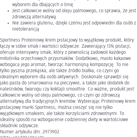
wyborem dla dbających o linię
Jest całkowicie wolny od oleju palmowego, co sprawia, że jest
zdrowszą alternatywą
Nie zawiera glutenu, dzięki czemu jest odpowiedni dla osób z
nietolerancją
Sportness Proteinowy krem pistacjowy to wyjątkowy produkt, który
łączy w sobie smak i wartości odżywcze. Zawierający 13% pistacji,
oferuje intensywny smak, który z pewnością zadowoli każdego
miłośnika orzechowych przysmaków. Dodatkowo, masło kakaowe
wzbogaca jego aromat, tworząc harmonijną kompozycję. To nie
tylko pyszna przekąska, ale także źródło białka, co czyni go
idealnym wyborem dla osób aktywnych. Doskonale sprawdzi się
jako pasta do smarowania na pieczywie, a także jako dodatek do
naleśników, twarogu czy koktajli smoothie. Co ważne, produkt jest
całkowicie wolny od oleju palmowego, co czyni go zdrowszą
alternatywą dla tradycyjnych kremów. Wybierając Proteinowy krem
pistacjowy marki Sportness, można cieszyć się nie tylko
wyjątkowym smakiem, ale także korzyściami zdrowotnymi. To
idealny sposób na wzbogacenie codziennej diety w wartościowe
składniki odżywcze.
Numer artykułu dm: 2973902