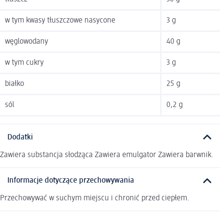
w tym kwasy tłuszczowe nasycone
3 g
węglowodany
40 g
w tym cukry
3 g
białko
25 g
sól
0,2 g
Dodatki
Zawiera substancja słodząca Zawiera emulgator Zawiera barwnik.
Informacje dotyczące przechowywania
Przechowywać w suchym miejscu i chronić przed ciepłem.