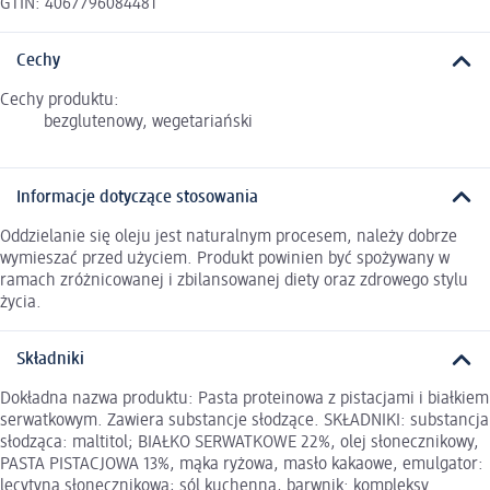
GTIN: 4067796084481
Cechy
Cechy produktu:
bezglutenowy, wegetariański
Informacje dotyczące stosowania
Oddzielanie się oleju jest naturalnym procesem, należy dobrze
wymieszać przed użyciem. Produkt powinien być spożywany w
ramach zróżnicowanej i zbilansowanej diety oraz zdrowego stylu
życia.
Składniki
Dokładna nazwa produktu: Pasta proteinowa z pistacjami i białkiem
serwatkowym. Zawiera substancje słodzące. SKŁADNIKI: substancja
słodząca: maltitol; BIAŁKO SERWATKOWE 22%, olej słonecznikowy,
PASTA PISTACJOWA 13%, mąka ryżowa, masło kakaowe, emulgator:
lecytyna słonecznikowa; sól kuchenna, barwnik: kompleksy