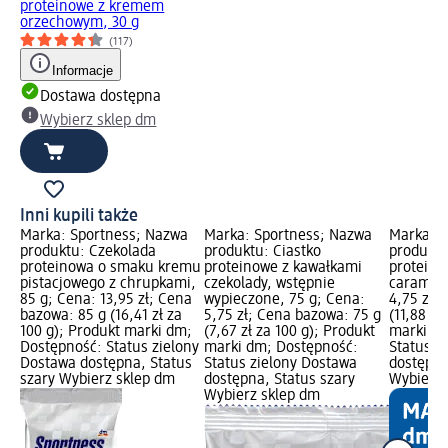
proteinowe z kremem
orzechowym, 30 g
(117)
Informacje
Dostawa dostępna
Wybierz sklep dm
Inni kupili także
Marka: Sportness; Nazwa
Marka: Sportness; Nazwa
Marka: S
produktu: Czekolada
produktu: Ciastko
produktu
proteinowa o smaku kremu
proteinowe z kawałkami
proteino
pistacjowego z chrupkami,
czekolady, wstępnie
caramel,
85 g; Cena: 13,95 zł; Cena
wypieczone, 75 g; Cena:
4,75 zł;
bazowa: 85 g (16,41 zł za
5,75 zł; Cena bazowa: 75 g
(11,88 zł
100 g); Produkt marki dm;
(7,67 zł za 100 g); Produkt
marki dm
Dostępność: Status zielony
marki dm; Dostępność:
Status z
Dostawa dostępna, Status
Status zielony Dostawa
dostępna
szary Wybierz sklep dm
dostępna, Status szary
Wybierz 
Wybierz sklep dm