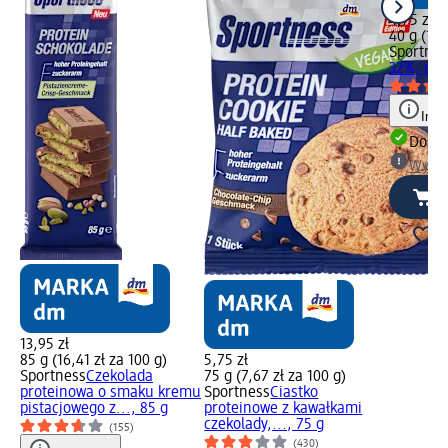
4,75 zł
40 g (11,
Sportnes
32%, pea
Info
Dosta
Wybie
13,95 zł
85 g (16,41 zł za 100 g)
5,75 zł
Sportness
Czekolada
75 g (7,67 zł za 100 g)
proteinowa o smaku kremu
Sportness
Ciastko
pistacjowego z..., 85 g
proteinowe z kawałkami
czekolady,..., 75 g
(155)
(430)