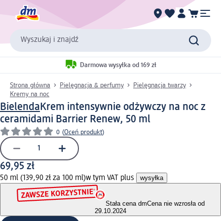
Wyszukaj i znajdź
Darmowa wysyłka od 169 zł
Strona główna
Pielęgnacja & perfumy
Pielęgnacja twarzy
Kremy na noc
Bielenda
Krem intensywnie odżywczy na noc z
ceramidami Barrier Renew, 50 ml
0
(
Oceń produkt
)
69,95 zł
50 ml (139,90 zł za 100 ml)
w tym VAT plus
wysyłka
Stała cena dm
Cena nie wzrosła od
29.10.2024