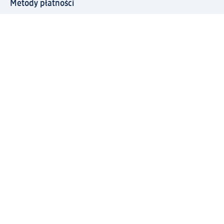
Metody płatności
Połącz się z dm
Pobierz aplikację dm:
© 2026 dm-drogerie markt sp. z o.o.
Impressum
Polityka prywatności
Ogólne warunki handlowe
Odstąpienie od umowy w dm