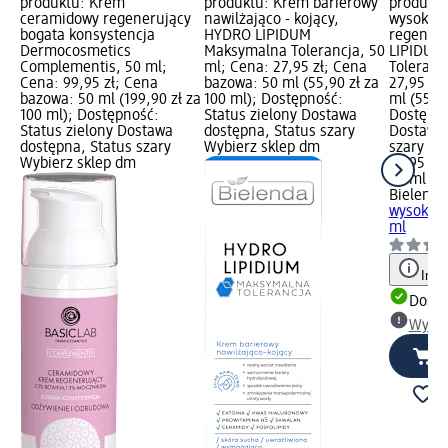
produktu: Krem
produktu: Krem barierowy
produktu
ceramidowy regenerujący
nawilżająco - kojący,
wysokoli
bogata konsystencja
HYDRO LIPIDUM
regener
Dermocosmetics
Maksymalna Tolerancja, 50
LIPIDUM
Complementis, 50 ml;
ml; Cena: 27,95 zł; Cena
Toleranc
Cena: 99,95 zł; Cena
bazowa: 50 ml (55,90 zł za
27,95 zł
bazowa: 50 ml (199,90 zł za
100 ml); Dostępność:
ml (55,90
100 ml); Dostępność:
Status zielony Dostawa
Dostępno
Status zielony Dostawa
dostępna, Status szary
Dostawa 
dostępna, Status szary
Wybierz sklep dm
szary Wy
Wybierz sklep dm
27,95 zł
50 ml (55
Bielenda
wysokolip
ml
Info
Dosta
Wybie