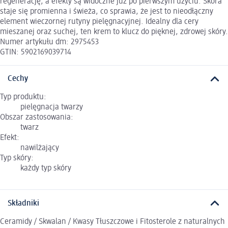
regenerację, a efekty są widoczne już po pierwszym użyciu. Skóra
staje się promienna i świeża, co sprawia, że jest to nieodłączny
element wieczornej rutyny pielęgnacyjnej. Idealny dla cery
mieszanej oraz suchej, ten krem to klucz do pięknej, zdrowej skóry.
Numer artykułu dm: 2975453
GTIN: 5902169039714
Cechy
Typ produktu:
pielęgnacja twarzy
Obszar zastosowania:
twarz
Efekt:
nawilżający
Typ skóry:
każdy typ skóry
Składniki
Ceramidy / Skwalan / Kwasy Tłuszczowe i Fitosterole z naturalnych