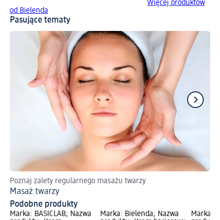
Więcej produktów
od Bielenda
Pasujące tematy
Poznaj zalety regularnego masażu twarzy
Czy
Masaż twarzy
Ce
Podobne produkty
Marka: BASICLAB; Nazwa
Marka: Bielenda; Nazwa
Marka: B