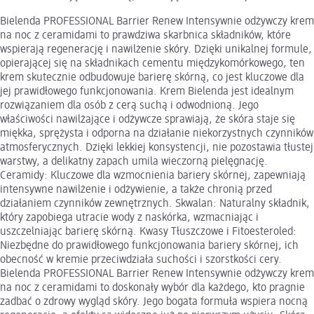
Bielenda PROFESSIONAL Barrier Renew Intensywnie odżywczy krem
na noc z ceramidami to prawdziwa skarbnica składników, które
wspierają regenerację i nawilżenie skóry. Dzięki unikalnej formule,
opierającej się na składnikach cementu międzykomórkowego, ten
krem skutecznie odbudowuje barierę skórną, co jest kluczowe dla
jej prawidłowego funkcjonowania. Krem Bielenda jest idealnym
rozwiązaniem dla osób z cerą suchą i odwodnioną. Jego
właściwości nawilżające i odżywcze sprawiają, że skóra staje się
miękka, sprężysta i odporna na działanie niekorzystnych czynników
atmosferycznych. Dzięki lekkiej konsystencji, nie pozostawia tłustej
warstwy, a delikatny zapach umila wieczorną pielęgnację.
Ceramidy: Kluczowe dla wzmocnienia bariery skórnej, zapewniają
intensywne nawilżenie i odżywienie, a także chronią przed
działaniem czynników zewnętrznych. Skwalan: Naturalny składnik,
który zapobiega utracie wody z naskórka, wzmacniając i
uszczelniając barierę skórną. Kwasy Tłuszczowe i Fitoesteroled:
Niezbędne do prawidłowego funkcjonowania bariery skórnej, ich
obecność w kremie przeciwdziała suchości i szorstkości cery.
Bielenda PROFESSIONAL Barrier Renew Intensywnie odżywczy krem
na noc z ceramidami to doskonały wybór dla każdego, kto pragnie
zadbać o zdrowy wygląd skóry. Jego bogata formuła wspiera nocną