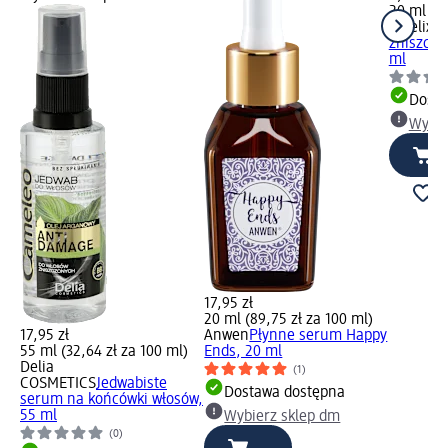
20 ml (29
Bioelixir
zniszczo
ml
Dosta
Wybie
17,95 zł
20 ml (89,75 zł za 100 ml)
17,95 zł
Anwen
Płynne serum Happy
55 ml (32,64 zł za 100 ml)
Ends, 20 ml
Delia
(1)
COSMETICS
Jedwabiste
Dostawa dostępna
serum na końcówki włosów,
55 ml
Wybierz sklep dm
(0)