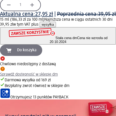
Aktualna cena:
27,95 zł
|
Poprzednia cena:
39,95 zł
15 ml (186,33 zł za 100 ml)
Najniższa cena w ciągu ostatnich 30 dni
39,95 zł
w tym VAT plus
wysyłka
Stała cena dm
Cena nie wzrosła od
20.10.2024
Do koszyka
Chwilowo niedostępny z dostawą
Sprawdź dostępność w sklepie dm
Darmowa wysyłka od 169 zł
Bezpłatny zwrot również w sklepie dm
Otrzymujesz
13 punktów PAYBACK