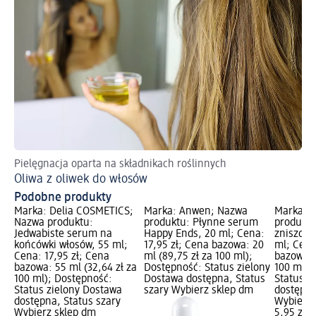
Pielęgnacja oparta na składnikach roślinnych
Sp
Oliwa z oliwek do włosów
Ja
Podobne produkty
Marka: Delia COSMETICS;
Marka: Anwen; Nazwa
Marka: B
Nazwa produktu:
produktu: Płynne serum
produktu
Jedwabiste serum na
Happy Ends, 20 ml; Cena:
zniszczo
końcówki włosów, 55 ml;
17,95 zł; Cena bazowa: 20
ml; Cena
Cena: 17,95 zł; Cena
ml (89,75 zł za 100 ml);
bazowa: 
bazowa: 55 ml (32,64 zł za
Dostępność: Status zielony
100 ml);
100 ml); Dostępność:
Dostawa dostępna, Status
Status z
Status zielony Dostawa
szary Wybierz sklep dm
dostępna
dostępna, Status szary
Wybierz 
Wybierz sklep dm
5,95 zł