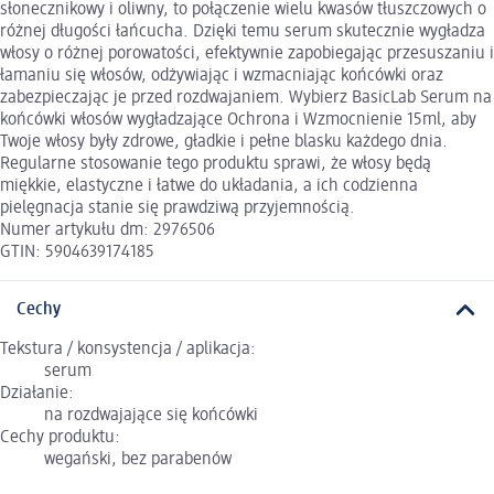
słonecznikowy i oliwny, to połączenie wielu kwasów tłuszczowych o
różnej długości łańcucha. Dzięki temu serum skutecznie wygładza
włosy o różnej porowatości, efektywnie zapobiegając przesuszaniu i
łamaniu się włosów, odżywiając i wzmacniając końcówki oraz
zabezpieczając je przed rozdwajaniem. Wybierz BasicLab Serum na
końcówki włosów wygładzające Ochrona i Wzmocnienie 15ml, aby
Twoje włosy były zdrowe, gładkie i pełne blasku każdego dnia.
Regularne stosowanie tego produktu sprawi, że włosy będą
miękkie, elastyczne i łatwe do układania, a ich codzienna
pielęgnacja stanie się prawdziwą przyjemnością.
Numer artykułu dm: 2976506
GTIN: 5904639174185
Cechy
Tekstura / konsystencja / aplikacja:
serum
Działanie:
na rozdwajające się końcówki
Cechy produktu:
wegański, bez parabenów