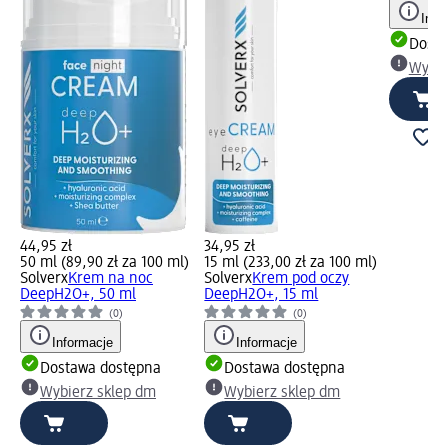
Info
Dosta
Wybie
44,95 zł
34,95 zł
50 ml (89,90 zł za 100 ml)
15 ml (233,00 zł za 100 ml)
Solverx
Krem na noc
Solverx
Krem pod oczy
DeepH2O+, 50 ml
DeepH2O+, 15 ml
(0)
(0)
Informacje
Informacje
Dostawa dostępna
Dostawa dostępna
Wybierz sklep dm
Wybierz sklep dm