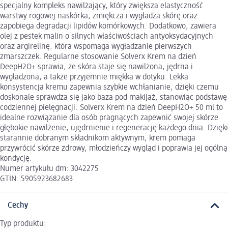
specjalny kompleks nawilżający, który zwiększa elastyczność
warstwy rogowej naskórka, zmiękcza i wygładza skórę oraz
zapobiega degradacji lipidów komórkowych. Dodatkowo, zawiera
olej z pestek malin o silnych właściwościach antyoksydacyjnych
oraz argirelinę. która wspomaga wygładzanie pierwszych
zmarszczek. Regularne stosowanie Solverx Krem na dzień
DeepH2O+ sprawia, że skóra staje się nawilżona, jędrna i
wygładzona, a także przyjemnie miękka w dotyku. Lekka
konsystencja kremu zapewnia szybkie wchłanianie, dzięki czemu
doskonale sprawdza się jako baza pod makijaż, stanowiąc podstawę
codziennej pielęgnacji. Solverx Krem na dzień DeepH2O+ 50 ml to
idealne rozwiązanie dla osób pragnących zapewnić swojej skórze
głębokie nawilżenie, ujędrnienie i regenerację każdego dnia. Dzięki
starannie dobranym składnikom aktywnym, krem pomaga
przywrócić skórze zdrowy, młodzieńczy wygląd i poprawia jej ogólną
kondycję.
Numer artykułu dm: 3042275
GTIN: 5905923682683
Cechy
Typ produktu: