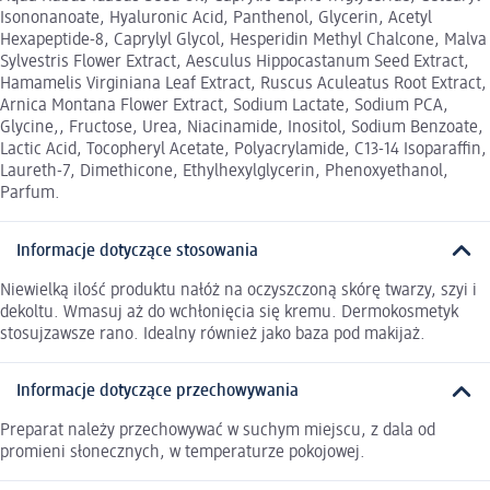
Isononanoate, Hyaluronic Acid, Panthenol, Glycerin, Acetyl
Hexapeptide-8, Caprylyl Glycol, Hesperidin Methyl Chalcone, Malva
Sylvestris Flower Extract, Aesculus Hippocastanum Seed Extract,
Hamamelis Virginiana Leaf Extract, Ruscus Aculeatus Root Extract,
Arnica Montana Flower Extract, Sodium Lactate, Sodium PCA,
Glycine,, Fructose, Urea, Niacinamide, Inositol, Sodium Benzoate,
Lactic Acid, Tocopheryl Acetate, Polyacrylamide, C13-14 Isoparaffin,
Laureth-7, Dimethicone, Ethylhexylglycerin, Phenoxyethanol,
Parfum.
Informacje dotyczące stosowania
Niewielką ilość produktu nałóż na oczyszczoną skórę twarzy, szyi i
dekoltu. Wmasuj aż do wchłonięcia się kremu. Dermokosmetyk
stosujzawsze rano. Idealny również jako baza pod makijaż.
Informacje dotyczące przechowywania
Preparat należy przechowywać w suchym miejscu, z dala od
promieni słonecznych, w temperaturze pokojowej.