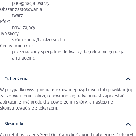
pielęgnacja twarzy
Obszar zastosowania:
twarz
Efekt:
nawilżający
Typ skóry:
skóra sucha/bardzo sucha
Cechy produktu:
przeznaczony specjalnie do twarzy, łagodna pielęgnacja,
anti-ageing
Ostrzeżenia
W przypadku wystąpienia efektów niepożądanych lub powikłań (np.
zaczerwienienie, obrzęk) powinno się natychmiast zaprzestać
aplikacji, zmyć produkt z powierzchni skóry, a następnie
skonsultować się z lekarzem.
Składniki
Aqua Rubus Idaeus Seed Oil, Caprylic Capric Triglyceride, Cetearyl