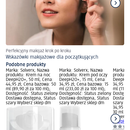
Perfekcyjny makijaż krok po kroku
Dl
Wskazówki makijażowe dla początkujących
Se
Podobne produkty
Marka: Solverx; Nazwa
Marka: Solverx; Nazwa
Marka: S
produktu: Krem na noc
produktu: Krem pod oczy
produktu
DeepH2O+, 50 ml; Cena:
DeepH2O+, 15 ml; Cena:
DeepH2O+
44,95 zł; Cena bazowa: 50
34,95 zł; Cena bazowa: 15
34,95 zł
ml (89,90 zł za 100 ml);
ml (233,00 zł za 100 ml);
ml (116,5
Dostępność: Status zielony
Dostępność: Status zielony
Dostępno
Dostawa dostępna, Status
Dostawa dostępna, Status
Dostawa 
szary Wybierz sklep dm
szary Wybierz sklep dm
szary Wy
34,95 zł
30 ml (11
Solverx
S
DeepH2O