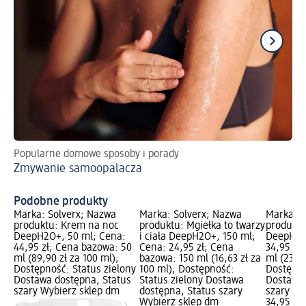
Popularne domowe sposoby i porady
Do
Zmywanie samoopalacza
We
Podobne produkty
Marka: Solverx; Nazwa
Marka: Solverx; Nazwa
Marka: S
produktu: Krem na noc
produktu: Mgiełka to twarzy
produktu
DeepH2O+, 50 ml; Cena:
i ciała DeepH2O+, 150 ml;
DeepH2O+
44,95 zł; Cena bazowa: 50
Cena: 24,95 zł; Cena
34,95 zł
ml (89,90 zł za 100 ml);
bazowa: 150 ml (16,63 zł za
ml (233,0
Dostępność: Status zielony
100 ml); Dostępność:
Dostępno
Dostawa dostępna, Status
Status zielony Dostawa
Dostawa 
szary Wybierz sklep dm
dostępna, Status szary
szary Wy
Wybierz sklep dm
34,95 zł