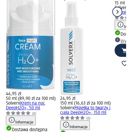
15 ml (23
Solverx
K
DeepH2O
Info
Dosta
Wybie
44,95 zł
50 ml (89,90 zł za 100 ml)
24,95 zł
Solverx
Krem na noc
150 ml (16,63 zł za 100 ml)
DeepH2O+, 50 ml
Solverx
Mgiełka to twarzy i
ciała DeepH2O+, 150 ml
(0)
(0)
Informacje
Informacje
Dostawa dostępna