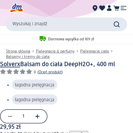
Wyszukaj i znajdź
Darmowa wysyłka od 169 zł
Strona główna
Pielęgnacja & perfumy
Pielęgnacja ciała
Balsamy i kremy do ciała
Solverx
Balsam do ciała DeepH2O+, 400 ml
0
(
Oceń produkt
)
łagodna pielęgnacja
łagodna pielęgnacja
29,95 zł