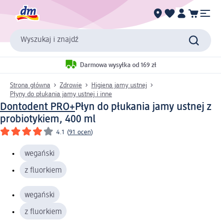
Wyszukaj i znajdź
Darmowa wysyłka od 169 zł
Strona główna
Zdrowie
Higiena jamy ustnej
Płyny do płukania jamy ustnej i inne
Dontodent PRO+
Płyn do płukania jamy ustnej z
probiotykiem, 400 ml
4.1
(
91 ocen
)
wegański
z fluorkiem
wegański
z fluorkiem