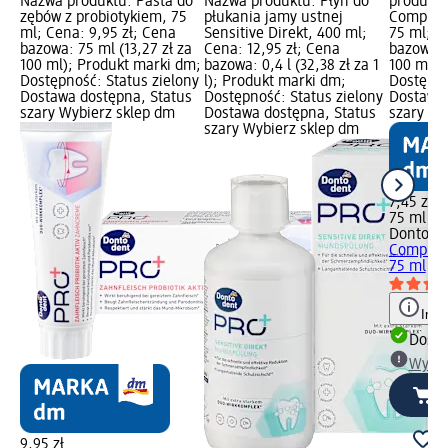
Nazwa produktu: Pasta do
Nazwa produktu: Płyn do
produktu
zębów z probiotykiem, 75
płukania jamy ustnej
Complete
ml; Cena: 9,95 zł; Cena
Sensitive Direkt, 400 ml;
75 ml; C
bazowa: 75 ml (13,27 zł za
Cena: 12,95 zł; Cena
bazowa: 
100 ml); Produkt marki dm;
bazowa: 0,4 l (32,38 zł za 1
100 ml);
Dostępność: Status zielony
l); Produkt marki dm;
Dostępno
Dostawa dostępna, Status
Dostępność: Status zielony
Dostawa 
szary Wybierz sklep dm
Dostawa dostępna, Status
szary Wy
szary Wybierz sklep dm
7,45 zł
75 ml (9,
Dontode
Complete
75 ml
Info
Dosta
Wybie
9,95 zł