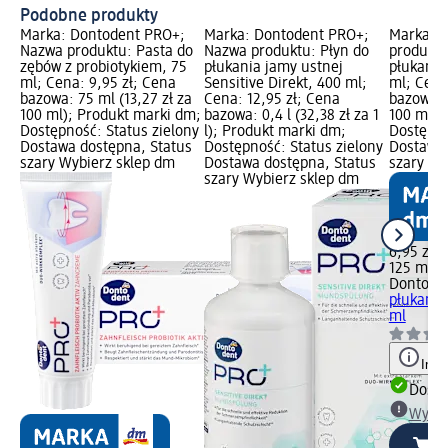
Podobne produkty
Marka: Dontodent PRO+;
Marka: Dontodent PRO+;
Marka: 
Nazwa produktu: Pasta do
Nazwa produktu: Płyn do
produktu
zębów z probiotykiem, 75
płukania jamy ustnej
płukania
ml; Cena: 9,95 zł; Cena
Sensitive Direkt, 400 ml;
ml; Cena
bazowa: 75 ml (13,27 zł za
Cena: 12,95 zł; Cena
bazowa: 
100 ml); Produkt marki dm;
bazowa: 0,4 l (32,38 zł za 1
100 ml);
Dostępność: Status zielony
l); Produkt marki dm;
Dostępno
Dostawa dostępna, Status
Dostępność: Status zielony
Dostawa 
szary Wybierz sklep dm
Dostawa dostępna, Status
szary Wy
szary Wybierz sklep dm
6,95 zł
125 ml (5
Dontode
płukania
ml
Info
Dosta
Wybie