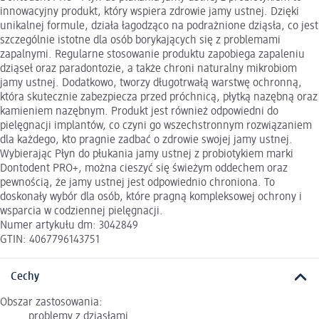
innowacyjny produkt, który wspiera zdrowie jamy ustnej. Dzięki
unikalnej formule, działa łagodząco na podrażnione dziąsła, co jest
szczególnie istotne dla osób borykających się z problemami
zapalnymi. Regularne stosowanie produktu zapobiega zapaleniu
dziąseł oraz paradontozie, a także chroni naturalny mikrobiom
jamy ustnej. Dodatkowo, tworzy długotrwałą warstwę ochronną,
która skutecznie zabezpiecza przed próchnicą, płytką nazębną oraz
kamieniem nazębnym. Produkt jest również odpowiedni do
pielęgnacji implantów, co czyni go wszechstronnym rozwiązaniem
dla każdego, kto pragnie zadbać o zdrowie swojej jamy ustnej.
Wybierając Płyn do płukania jamy ustnej z probiotykiem marki
Dontodent PRO+, można cieszyć się świeżym oddechem oraz
pewnością, że jamy ustnej jest odpowiednio chroniona. To
doskonały wybór dla osób, które pragną kompleksowej ochrony i
wsparcia w codziennej pielęgnacji.
Numer artykułu dm: 3042849
GTIN: 4067796143751
Cechy
Obszar zastosowania:
problemy z dziąsłami