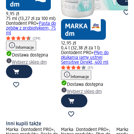
9,95 zł
75 ml (13,27 zł za 100 ml)
Dontodent PRO+
Pasta do
zębów z probiotykiem, 75
ml
(259)
12,95 zł
Informacje
0,4 l (32,38 zł za 1 l)
Dontodent PRO+
Płyn do
Dostawa dostępna
płukania jamy ustnej
Wybierz sklep dm
Sensitive Direkt, 400 ml
(51)
Informacje
Dostawa dostępna
Wybierz sklep dm
Inni kupili także
Marka: Dontodent PRO+;
Marka: Dontodent PRO+;
Marka: 