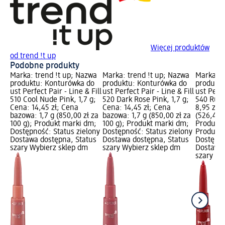
Więcej produktów
od trend !t up
Podobne produkty
Marka: trend !t up; Nazwa
Marka: trend !t up; Nazwa
Marka: t
produktu: Konturówka do
produktu: Konturówka do
produktu
ust Perfect Pair - Line & Fill
ust Perfect Pair - Line & Fill
ust Perfe
510 Cool Nude Pink, 1,7 g;
520 Dark Rose Pink, 1,7 g;
540 Ruby
Cena: 14,45 zł; Cena
Cena: 14,45 zł; Cena
8,95 zł;
bazowa: 1,7 g (850,00 zł za
bazowa: 1,7 g (850,00 zł za
(526,47 z
100 g); Produkt marki dm;
100 g); Produkt marki dm;
Produkty
Dostępność: Status zielony
Dostępność: Status zielony
Produkt 
Dostawa dostępna, Status
Dostawa dostępna, Status
Dostępno
szary Wybierz sklep dm
szary Wybierz sklep dm
Dostawa 
szary Wy