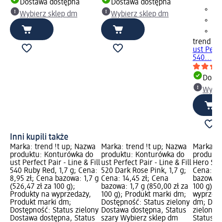
Dostawa dostępna
Dostawa dostępna
Wybierz sklep dm
Wybierz sklep dm
trend !t 
ust Perfe
540..., 1
Dosta
Wybie
Inni kupili także
Marka: trend !t up; Nazwa
Marka: trend !t up; Nazwa
Marka: t
produktu: Konturówka do
produktu: Konturówka do
produktu
ust Perfect Pair - Line & Fill
ust Perfect Pair - Line & Fill
Hero Sta
540 Ruby Red, 1,7 g; Cena:
520 Dark Rose Pink, 1,7 g;
Cena: 7,
8,95 zł; Cena bazowa: 1,7 g
Cena: 14,45 zł; Cena
bazowa: 1
(526,47 zł za 100 g);
bazowa: 1,7 g (850,00 zł za
100 g); 
Produkty na wyprzedaży,
100 g); Produkt marki dm;
wyprzeda
Produkt marki dm;
Dostępność: Status zielony
dm; Dost
Dostępność: Status zielony
Dostawa dostępna, Status
zielony 
Dostawa dostępna, Status
szary Wybierz sklep dm
Status s