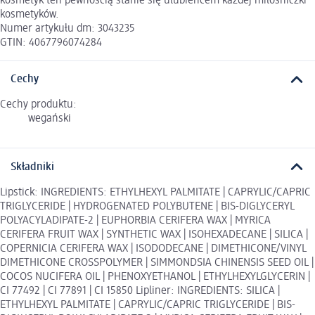
kosmetyk ten pewnością stanie się ulubieńcem każdej miłośniczki
kosmetyków.
Numer artykułu dm: 3043235
GTIN: 4067796074284
Cechy
Cechy produktu:
wegański
Składniki
Lipstick: INGREDIENTS: ETHYLHEXYL PALMITATE | CAPRYLIC/CAPRIC
TRIGLYCERIDE | HYDROGENATED POLYBUTENE | BIS-DIGLYCERYL
POLYACYLADIPATE-2 | EUPHORBIA CERIFERA WAX | MYRICA
CERIFERA FRUIT WAX | SYNTHETIC WAX | ISOHEXADECANE | SILICA |
COPERNICIA CERIFERA WAX | ISODODECANE | DIMETHICONE/VINYL
DIMETHICONE CROSSPOLYMER | SIMMONDSIA CHINENSIS SEED OIL |
COCOS NUCIFERA OIL | PHENOXYETHANOL | ETHYLHEXYLGLYCERIN |
CI 77492 | CI 77891 | CI 15850 Lipliner: INGREDIENTS: SILICA |
ETHYLHEXYL PALMITATE | CAPRYLIC/CAPRIC TRIGLYCERIDE | BIS-