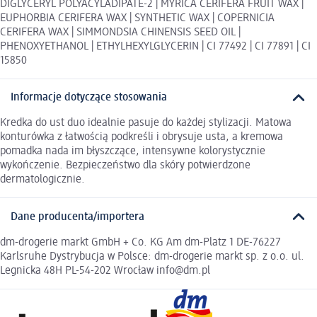
DIGLYCERYL POLYACYLADIPATE-2 | MYRICA CERIFERA FRUIT WAX |
EUPHORBIA CERIFERA WAX | SYNTHETIC WAX | COPERNICIA
CERIFERA WAX | SIMMONDSIA CHINENSIS SEED OIL |
PHENOXYETHANOL | ETHYLHEXYLGLYCERIN | CI 77492 | CI 77891 | CI
15850
Informacje dotyczące stosowania
Kredka do ust duo idealnie pasuje do każdej stylizacji. Matowa
konturówka z łatwością podkreśli i obrysuje usta, a kremowa
pomadka nada im błyszczące, intensywne kolorystycznie
wykończenie. Bezpieczeństwo dla skóry potwierdzone
dermatologicznie.
Dane producenta/importera
dm-drogerie markt GmbH + Co. KG Am dm-Platz 1 DE-76227
Karlsruhe Dystrybucja w Polsce: dm-drogerie markt sp. z o.o. ul.
Legnicka 48H PL-54-202 Wrocław info@dm.pl