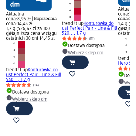
Aktualna
Aktualna
cena:
7,9
cena:
8,95 zł
|
Poprzednia
cena:
13,
trend !t up
Konturówka do
cena:
14,45 zł
1,4 g (56
ust Perfect Pair - Line & Fill
1,7 g (526,47 zł za 100
g)
Najniż
520..., 1,7 g
g)
Najniższa cena w ciągu
ostatnich
ostatnich 30 dni 14,45 zł
(51)
Dostawa dostępna
Wybierz sklep dm
trend !t 
Hero Sta
trend !t up
Konturówka do
ust Perfect Pair - Line & Fill
Dosta
540..., 1,7 g
Wybie
(14)
Dostawa dostępna
Wybierz sklep dm