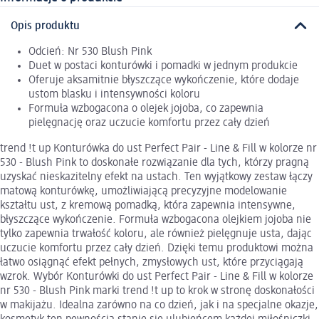
Opis produktu
Odcień: Nr 530 Blush Pink
Duet w postaci konturówki i pomadki w jednym produkcie
Oferuje aksamitnie błyszczące wykończenie, które dodaje
ustom blasku i intensywności koloru
Formuła wzbogacona o olejek jojoba, co zapewnia
pielęgnację oraz uczucie komfortu przez cały dzień
trend !t up Konturówka do ust Perfect Pair - Line & Fill w kolorze nr
530 - Blush Pink to doskonałe rozwiązanie dla tych, którzy pragną
uzyskać nieskazitelny efekt na ustach. Ten wyjątkowy zestaw łączy
matową konturówkę, umożliwiającą precyzyjne modelowanie
kształtu ust, z kremową pomadką, która zapewnia intensywne,
błyszczące wykończenie. Formuła wzbogacona olejkiem jojoba nie
tylko zapewnia trwałość koloru, ale również pielęgnuje usta, dając
uczucie komfortu przez cały dzień. Dzięki temu produktowi można
łatwo osiągnąć efekt pełnych, zmysłowych ust, które przyciągają
wzrok. Wybór Konturówki do ust Perfect Pair - Line & Fill w kolorze
nr 530 - Blush Pink marki trend !t up to krok w stronę doskonałości
w makijażu. Idealna zarówno na co dzień, jak i na specjalne okazje,