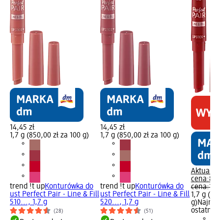
14,45 zł
14,45 zł
1,7 g (850,00 zł za 100 g)
1,7 g (850,00 zł za 100 g)
Aktualna
cena:
8,9
trend !t up
Konturówka do
trend !t up
Konturówka do
cena:
14,
ust Perfect Pair - Line & Fill
ust Perfect Pair - Line & Fill
1,7 g (52
510..., 1,7 g
520..., 1,7 g
g)
Najniż
ostatnich
(28)
(51)