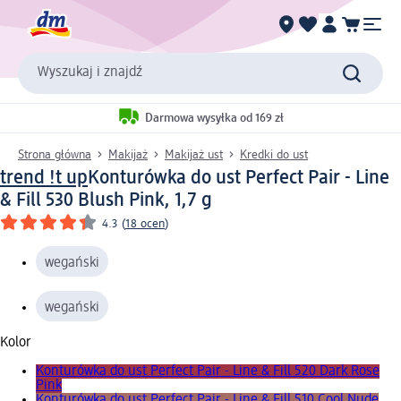
Wyszukaj i znajdź
Darmowa wysyłka od 169 zł
Strona główna
Makijaż
Makijaż ust
Kredki do ust
trend !t up
Konturówka do ust Perfect Pair - Line
& Fill 530 Blush Pink, 1,7 g
4.3
(
18 ocen
)
wegański
wegański
Kolor
Konturówka do ust Perfect Pair - Line & Fill 520 Dark Rose
Pink
Konturówka do ust Perfect Pair - Line & Fill 510 Cool Nude