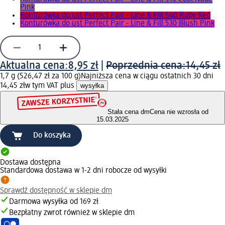
Pink
Konturówka do ust Perfect Pair - Line & Fill 540 Ruby Red
Konturówka do ust Perfect Pair - Line & Fill 530 Blush Pink
Aktualna cena:
8,95 zł
|
Poprzednia cena:
14,45 zł
1,7 g (526,47 zł za 100 g)
Najniższa cena w ciągu ostatnich 30 dni
14,45 zł
w tym VAT plus
wysyłka
Stała cena dm
Cena nie wzrosła od
15.03.2025
Do koszyka
Dostawa dostępna
Standardowa dostawa w 1-2 dni robocze od wysyłki
Sprawdź dostępność w sklepie dm
Darmowa wysyłka od 169 zł
Bezpłatny zwrot również w sklepie dm