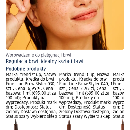
Wprowadzenie do pielęgnacji brwi
Po
Regulacja brwi: idealny kształt brwi
Ja
Podobne produkty
Marka: trend !t up; Nazwa
Marka: trend !t up; Nazwa
Marka: t
produktu: Kredka do brwi
produktu: Kredka do brwi
produktu
Fine Line Brow Styler 030, 1
Fine Line Brow Styler 040, 1
Fine Line
szt.; Cena: 6,95 zł; Cena
szt.; Cena: 6,95 zł; Cena
szt.; Cen
bazowa: 1 ml (695,00 zł za
bazowa: 1 ml (695,00 zł za
bazowa: 
100 ml); Produkty na
100 ml); Produkty na
100 ml);
wyprzedaży, Produkt marki
wyprzedaży, Produkt marki
wyprzeda
dm; Dostępność: Status
dm; Dostępność: Status
dm; Dost
zielony Dostawa dostępna,
zielony Dostawa dostępna,
zielony 
Status szary Wybierz sklep
Status szary Wybierz sklep
Status s