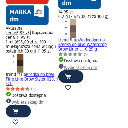
14,95 zł
0,2 g (7 475,00 zł za 100 g)
Aktualna
cena:
6,95 zł
|
Poprzednia
cena:
11,95 zł
trend !t up
Wodoodporna
1 ml (695,00 zł za 100
kredka do brwi Waterdrop
ml)
Najniższa cena w ciągu
Brow Liner..., 0,25 g
ostatnich 30 dni 11,95 zł
(0)
Dostawa dostępna
Wybierz sklep dm
trend !t up
Kredka do brwi
Fine Line Brow Styler 020, 1
szt.
(16)
Dostawa dostępna
Wybierz sklep dm