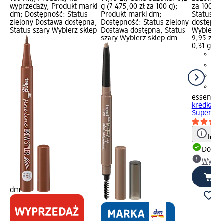
wyprzedaży, Produkt marki
g (7 475,00 zł za 100 g);
za 100 g
dm; Dostępność: Status
Produkt marki dm;
Status z
zielony Dostawa dostępna,
Dostępność: Status zielony
dostępna
Status szary Wybierz sklep
Dostawa dostępna, Status
Wybierz 
szary Wybierz sklep dm
9,95 zł
0,31 g (3
essence
kredka d
SuperLast
Info
Dosta
Wybie
dm