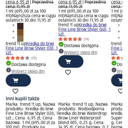
cena:
6,95 zł
|
Poprzednia
cena:
6,95 zł
|
Poprzednia
cena:
6,9
cena:
11,95 zł
cena:
11,95 zł
cena:
11,
1 ml (695,00 zł za 100
1 ml (695,00 zł za 100
1 ml (695
ml)
Najniższa cena w ciągu
ml)
Najniższa cena w ciągu
ml)
Najni
ostatnich 30 dni 11,95 zł
ostatnich 30 dni 11,95 zł
ostatnich
trend !t up
Kredka do brwi
Fine Line Brow Styler 040, 1
szt.
(19)
trend !t up
Kredka do brwi
trend !t 
Dostawa dostępna
Fine Line Brow Styler 030, 1
Fine Line
Wybierz sklep dm
szt.
szt.
(33)
Dostawa dostępna
Dosta
Wybierz sklep dm
Wybie
Inni kupili także
Marka: trend !t up; Nazwa
Marka: trend !t up; Nazwa
Marka: 
produktu: Kredka do brwi
produktu: Wodoodporna
produkt
Fine Line Brow Styler 020, 1
kredka do brwi Waterdrop
kredka d
szt.; Cena: 6,95 zł; Cena
Brow Liner Waterproof
SuperLas
bazowa: 1 ml (695,00 zł za
blond 005, 0,25 g; Cena:
g; Cena:
100 ml); Produkty na
14,95 zł; Cena bazowa: 0,2
bazowa: 0