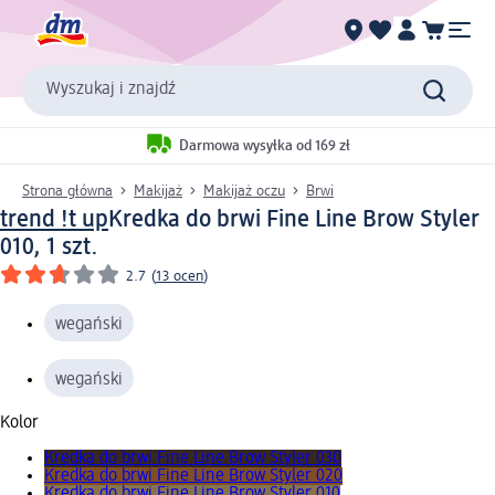
Wyszukaj i znajdź
Darmowa wysyłka od 169 zł
Strona główna
Makijaż
Makijaż oczu
Brwi
trend !t up
Kredka do brwi Fine Line Brow Styler
010, 1 szt.
2.7
(
13 ocen
)
wegański
wegański
Kolor
Kredka do brwi Fine Line Brow Styler 030
Kredka do brwi Fine Line Brow Styler 020
Kredka do brwi Fine Line Brow Styler 010