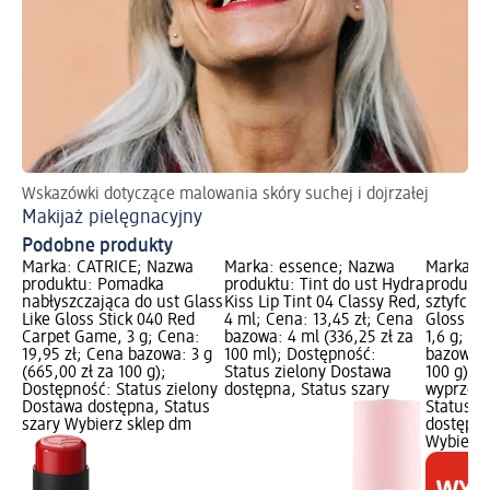
Wskazówki dotyczące malowania skóry suchej i dojrzałej
Zr
Makijaż pielęgnacyjny
Ma
Podobne produkty
Marka: CATRICE; Nazwa
Marka: essence; Nazwa
Marka: 
st
produktu: Pomadka
produktu: Tint do ust Hydra
produktu
nabłyszczająca do ust Glass
Kiss Lip Tint 04 Classy Red,
sztyfcie
;
Like Gloss Stick 040 Red
4 ml; Cena: 13,45 zł; Cena
Gloss Sti
Carpet Game, 3 g; Cena:
bazowa: 4 ml (336,25 zł za
1,6 g; Ce
19,95 zł; Cena bazowa: 3 g
100 ml); Dostępność:
bazowa: 1
;
(665,00 zł za 100 g);
Status zielony Dostawa
100 g); 
ony
Dostępność: Status zielony
dostępna, Status szary
wyprzeda
us
Dostawa dostępna, Status
Status z
szary Wybierz sklep dm
dostępna
Wybierz 