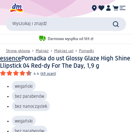
Wyszukaj i znajdź
Darmowa wysyłka od 169 zł
Strona główna
Makijaż
Makijaż ust
Pomadki
essence
Pomadka do ust Glossy Glaze High Shine
Llipstick 04 Red-dy For The Day, 1,9 g
4.4
(
49 ocen
)
wegański
bez parabenów
bez nanocząstek
wegański
bez parabenów