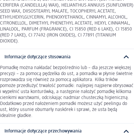
CERIFERA (CANDELILLA) WAX), HELIANTHUS ANNUUS (SUNFLOWER)
SEED WAX, DIISOSTEARYL MALATE, TOCOPHERYL ACETATE,
ETHYLHEXYLGLYCERIN, PHENOXYETHANOL, CINNAMYL ALCOHOL,
CITRONELLOL, DIMETHYL PHENETHYL ACETATE, HEXYL CINNAMAL,
LINALOOL, PARFUM (FRAGRANCE), CI 15850 (RED 6 LAKE), CI 15850
(RED 7 LAKE), CI 77492 (IRON OXIDES), CI 77891 (TITANIUM
DIOXIDE).
Informacje dotyczące stosowania
Pomadkę można nakładać bezpośrednio lub – dla jeszcze większej
precyzji – za pomocą pędzelka do ust, a pomadka w płynie świetnie
rozprowadza się również za pomocą aplikatora. Kilka trików
pomoże przedłużyć trwałość pomadki: najlepiej najpierw obrysować
i wypełnić usta konturówką, a następnie nałożyć pomadkę kilkoma
cienkimi warstwami, odciskając nadmiar chusteczką higieniczną.
Dodatkowo przed nałożeniem pomadki możesz użyć peelingu do
ust, który usunie obumarły naskórek i sprawi, że usta będą
idealnie gładkie.
Informacje dotyczące przechowywania