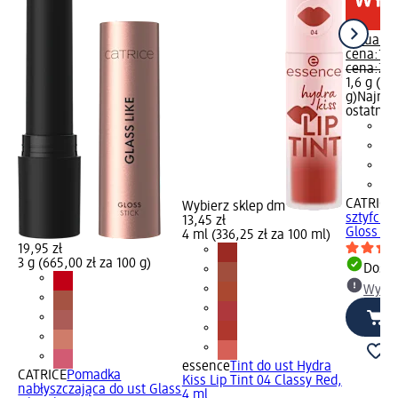
Aktualn
cena:
13,
cena:
21,
1,6 g (87
g)
Najniż
ostatnich
CATRICE
Wybierz sklep dm
sztyfcie
13,45 zł
Gloss Sti
4 ml (336,25 zł za 100 ml)
19,95 zł
3 g (665,00 zł za 100 g)
Dosta
Wybie
a
essence
Tint do ust Hydra
u
CATRICE
Pomadka
Kiss Lip Tint 04 Classy Red,
nabłyszczająca do ust Glass
4 ml