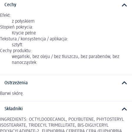
Cechy
Efekt:
z połyskiem
Stopień pokrycia:
Krycie pełne
Tekstura / konsystencja / aplikacja:
sztyft
Cechy produktu:
wegański, bez oleju / bez tłuszczu, bez parabenów, bez
nanocząstek
Ostrzeżenia
Barwi skórę.
Składniki
INGREDIENTS: OCTYLDODECANOL, POLYBUTENE, PHYTOSTERYL
ISOSTEARATE, TRIDECYL TRIMELLITATE, BIS-DIGLYCERYL
POLYACYLADIPATE-2, EUPHORBIA CERIFERA CERA (EUPHORBIA