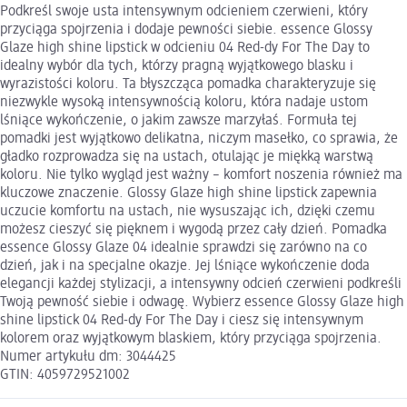
Podkreśl swoje usta intensywnym odcieniem czerwieni, który
przyciąga spojrzenia i dodaje pewności siebie. essence Glossy
Glaze high shine lipstick w odcieniu 04 Red-dy For The Day to
idealny wybór dla tych, którzy pragną wyjątkowego blasku i
wyrazistości koloru. Ta błyszcząca pomadka charakteryzuje się
niezwykle wysoką intensywnością koloru, która nadaje ustom
lśniące wykończenie, o jakim zawsze marzyłaś. Formuła tej
pomadki jest wyjątkowo delikatna, niczym masełko, co sprawia, że
gładko rozprowadza się na ustach, otulając je miękką warstwą
koloru. Nie tylko wygląd jest ważny – komfort noszenia również ma
kluczowe znaczenie. Glossy Glaze high shine lipstick zapewnia
uczucie komfortu na ustach, nie wysuszając ich, dzięki czemu
możesz cieszyć się pięknem i wygodą przez cały dzień. Pomadka
essence Glossy Glaze 04 idealnie sprawdzi się zarówno na co
dzień, jak i na specjalne okazje. Jej lśniące wykończenie doda
elegancji każdej stylizacji, a intensywny odcień czerwieni podkreśli
Twoją pewność siebie i odwagę. Wybierz essence Glossy Glaze high
shine lipstick 04 Red-dy For The Day i ciesz się intensywnym
kolorem oraz wyjątkowym blaskiem, który przyciąga spojrzenia.
Numer artykułu dm: 3044425
GTIN: 4059729521002