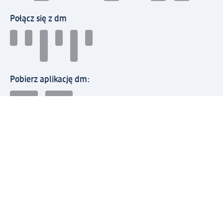
Połącz się z dm
Pobierz aplikację dm:
© 2026 dm-drogerie markt sp. z o.o.
Impressum
Polityka prywatności
Ogólne warunki handlowe
Odstąpienie od umowy w dm
Rozstrzyganie sporów
Zgłaszanie nieprawidłowości
Utylizacja sprzętu elektrycznego
Deklaracja w sprawie dostępności