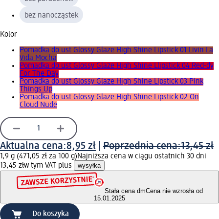
bez nanocząstek
Kolor
Pomadka do ust Glossy Glaze High Shine Lipstick 01 Livin La
Vida Mocha
Pomadka do ust Glossy Glaze High Shine Llipstick 04 Red-dy
For The Day
Pomadka do ust Glossy Glaze High Shine Lipstick 03 Pink
Things Up
Pomadka do ust Glossy Glaze High Shine Lipstick 02 On
Cloud Nude
Aktualna cena:
8,95 zł
|
Poprzednia cena:
13,45 zł
1,9 g (471,05 zł za 100 g)
Najniższa cena w ciągu ostatnich 30 dni
13,45 zł
w tym VAT plus
wysyłka
Stała cena dm
Cena nie wzrosła od
15.01.2025
Do koszyka