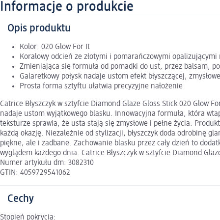
Informacje o produkcie
Opis produktu
Kolor: 020 Glow For It
Koralowy odcień ze złotymi i pomarańczowymi opalizującymi 
Zmieniająca się formuła od pomadki do ust, przez balsam, po
Galaretkowy połysk nadaje ustom efekt błyszczącej, zmysłowe
Prosta forma sztyftu ułatwia precyzyjne nałożenie
Catrice Błyszczyk w sztyfcie Diamond Glaze Gloss Stick 020 Glow Fo
nadaje ustom wyjątkowego blasku. Innowacyjna formuła, która wtapi
teksturze sprawia, że usta stają się zmysłowe i pełne życia. Produk
każdą okazję. Niezależnie od stylizacji, błyszczyk doda odrobinę gl
piękne, ale i zadbane. Zachowanie blasku przez cały dzień to dodat
wyglądem każdego dnia. Catrice Błyszczyk w sztyfcie Diamond Glaze G
Numer artykułu dm: 3082310
GTIN: 4059729541062
Cechy
Stopień pokrycia: