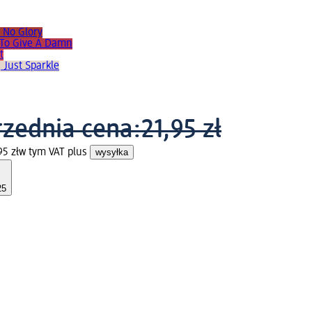
, No Glory
m To Give A Damn
t
 Just Sparkle
zednia cena:
21,95 zł
95 zł
w tym VAT plus
wysyłka
25