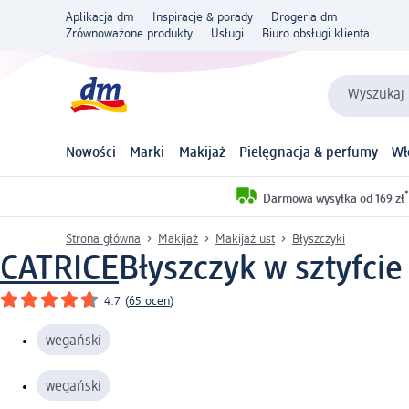
Aplikacja dm
Inspiracje & porady
Drogeria dm
Zrównoważone produkty
Usługi
Biuro obsługi klienta
Wyszukaj 
Nowości
Marki
Makijaż
Pielęgnacja & perfumy
Wł
*
Darmowa wysyłka od 169 zł
Strona główna
Makijaż
Makijaż ust
Błyszczyki
CATRICE
Błyszczyk w sztyfcie
4.7
(
65 ocen
)
wegański
wegański