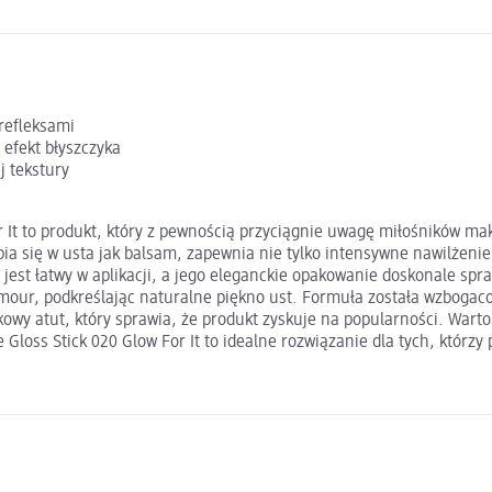
refleksami
 efekt błyszczyka
j tekstury
r It to produkt, który z pewnością przyciągnie uwagę miłośników mak
a się w usta jak balsam, zapewnia nie tylko intensywne nawilżenie,
t jest łatwy w aplikacji, a jego eleganckie opakowanie doskonale sp
amour, podkreślając naturalne piękno ust. Formuła została wzbogacon
kowy atut, który sprawia, że produkt zyskuje na popularności. Wart
loss Stick 020 Glow For It to idealne rozwiązanie dla tych, którzy 