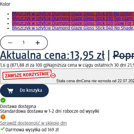
Kolor
Błyszczyk w sztyfcie Diamond Glaze Gloss Stick 010 No Glitter
Błyszczyk w sztyfcie Diamond Glaze Gloss Stick 030 Too Gla
Błyszczyk w sztyfcie Diamond Glaze Gloss Stick 020 Glow For I
Błyszczyk w sztyfcie Diamond Glaze Gloss Stick 040 No Shade,
Aktualna cena:
13,95 zł
|
Popr
1,6 g (871,88 zł za 100 g)
Najniższa cena w ciągu ostatnich 30 dni 21,
Stała cena dm
Cena nie wzrosła od 22.07.20
Do koszyka
Dostawa dostępna
Standardowa dostawa w 1-2 dni robocze od wysyłki
Sprawdź dostępność w sklepie dm
Darmowa wysyłka od 169 zł