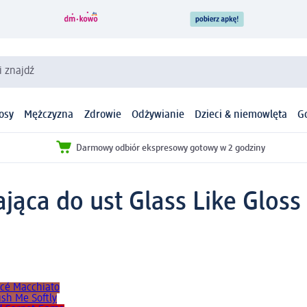
i znajdź
osy
Mężczyzna
Zdrowie
Odżywianie
Dzieci & niemowlęta
G
Darmowy odbiór ekspresowy gotowy w 2 godziny
ąca do ust Glass Like Gloss 
acé Macchiato
ush Me Softly