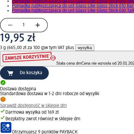
Pomadka nabłyszczająca do ust Glass Like Gloss Stick 040 R
Pomadka nabłyszczająca do ust Glass Like Gloss Stick 010 Ba
Pomadka nabłyszczająca do ust Glass Like Gloss Stick 030 Tal
19,95 zł
3 g (665,00 zł za 100 g)
w tym VAT plus
wysyłka
Stała cena dm
Cena nie wzrosła od 20.01.20
Do koszyka
Dostawa dostępna
Standardowa dostawa w 1-2 dni robocze od wysyłki
Sprawdź dostępność w sklepie dm
Darmowa wysyłka od 169 zł
Bezpłatny zwrot również w sklepie dm
Otrzymujesz
9 punktów PAYBACK