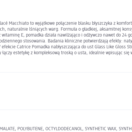
 Glacé Macchiato to wyjątkowe połączenie blasku błyszczyka z komf
ych, naturalnie lśniących warg. Formuła o gładkiej, aksamitnej kons
 witaminę E, pomadka działa nawilżająco i odżywczo nawet do 24 go
odziennego stosowania. Badania kliniczne potwierdzają efekty: nat
 W efekcie Catrice Pomadka nabłyszczająca do ust Glass Like Gloss S
ączy estetykę z kompleksową troską o usta, idealnie wpisując się w
YL MALATE, POLYBUTENE, OCTYLDODECANOL, SYNTHETIC WAX, SYNT