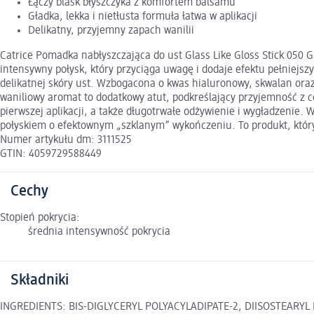
Łączy blask błyszczyka z komfortem balsamu
Gładka, lekka i nietłusta formuła łatwa w aplikacji
Delikatny, przyjemny zapach wanilii
Catrice Pomadka nabłyszczająca do ust Glass Like Gloss Stick 050
intensywny połysk, który przyciąga uwagę i dodaje efektu pełniejsz
delikatnej skóry ust. Wzbogacona o kwas hialuronowy, skwalan oraz
waniliowy aromat to dodatkowy atut, podkreślający przyjemność z c
pierwszej aplikacji, a także długotrwałe odżywienie i wygładzenie.
połyskiem o efektownym „szklanym” wykończeniu. To produkt, który ł
Numer artykułu dm: 3111525
GTIN: 4059729588449
Cechy
Stopień pokrycia:
średnia intensywność pokrycia
Składniki
INGREDIENTS: BIS-DIGLYCERYL POLYACYLADIPATE-2, DIISOSTEAR