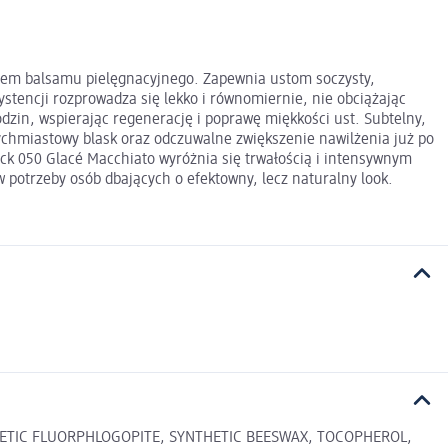
ortem balsamu pielęgnacyjnego. Zapewnia ustom soczysty,
ystencji rozprowadza się lekko i równomiernie, nie obciążając
dzin, wspierając regenerację i poprawę miękkości ust. Subtelny,
ychmiastowy blask oraz odczuwalne zwiększenie nawilżenia już po
tick 050 Glacé Macchiato wyróżnia się trwałością i intensywnym
 potrzeby osób dbających o efektowny, lecz naturalny look.
HETIC FLUORPHLOGOPITE, SYNTHETIC BEESWAX, TOCOPHEROL,