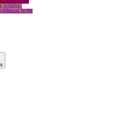
ed Carpet Game
re Ambition
k Hibiscus To Me
26