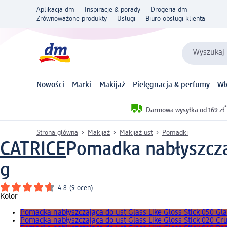
Aplikacja dm
Inspiracje & porady
Drogeria dm
Zrównoważone produkty
Usługi
Biuro obsługi klienta
Wyszukaj 
Nowości
Marki
Makijaż
Pielęgnacja & perfumy
Wł
*
Darmowa wysyłka od 169 zł
Strona główna
Makijaż
Makijaż ust
Pomadki
CATRICE
Pomadka nabłyszczaj
g
4.8
(
9 ocen
)
Kolor
Pomadka nabłyszczająca do ust Glass Like Gloss Stick 050 Gl
Pomadka nabłyszczająca do ust Glass Like Gloss Stick 020 Cr