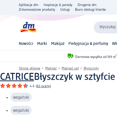
Aplikacja dm
Inspiracje & porady
Drogeria dm
Zrównoważone produkty
Usługi
Biuro obsługi klienta
Wyszukaj 
Nowości
Marki
Makijaż
Pielęgnacja & perfumy
Wł
*
Darmowa wysyłka od 169 zł
Strona główna
Makijaż
Makijaż ust
Błyszczyki
CATRICE
Błyszczyk w sztyfcie
4.6
(
63 oceny
)
wegański
wegański