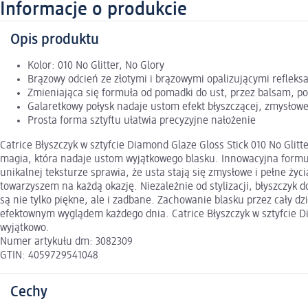
Informacje o produkcie
Opis produktu
Kolor: 010 No Glitter, No Glory
Brązowy odcień ze złotymi i brązowymi opalizującymi refleks
Zmieniająca się formuła od pomadki do ust, przez balsam, po
Galaretkowy połysk nadaje ustom efekt błyszczącej, zmysłowe
Prosta forma sztyftu ułatwia precyzyjne nałożenie
Catrice Błyszczyk w sztyfcie Diamond Glaze Gloss Stick 010 No Glit
magia, która nadaje ustom wyjątkowego blasku. Innowacyjna formuła
unikalnej teksturze sprawia, że usta stają się zmysłowe i pełne życ
towarzyszem na każdą okazję. Niezależnie od stylizacji, błyszczyk 
są nie tylko piękne, ale i zadbane. Zachowanie blasku przez cały dz
efektownym wyglądem każdego dnia. Catrice Błyszczyk w sztyfcie Diam
wyjątkowo.
Numer artykułu dm: 3082309
GTIN: 4059729541048
Cechy