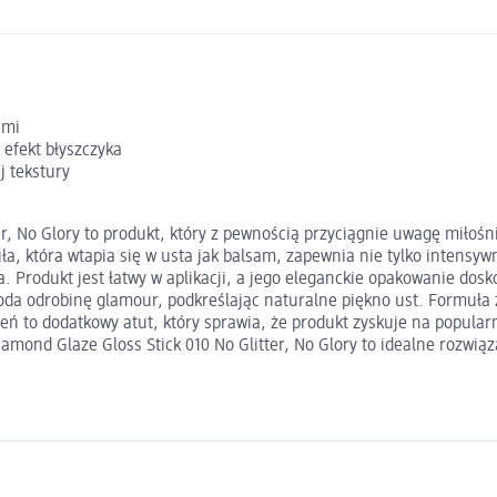
ami
 efekt błyszczyka
j tekstury
ter, No Glory to produkt, który z pewnością przyciągnie uwagę miłoś
, która wtapia się w usta jak balsam, zapewnia nie tylko intensywn
ia. Produkt jest łatwy w aplikacji, a jego eleganckie opakowanie dos
doda odrobinę glamour, podkreślając naturalne piękno ust. Formuła 
ień to dodatkowy atut, który sprawia, że produkt zyskuje na popular
ond Glaze Gloss Stick 010 No Glitter, No Glory to idealne rozwiązan