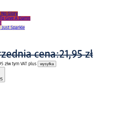
, No Glory
m To Give A Damn
t
 Just Sparkle
zednia cena:
21,95 zł
95 zł
w tym VAT plus
wysyłka
25