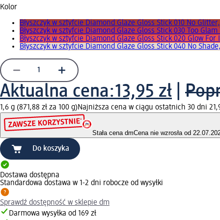
Kolor
Błyszczyk w sztyfcie Diamond Glaze Gloss Stick 010 No Glitter
Błyszczyk w sztyfcie Diamond Glaze Gloss Stick 030 Too Gla
Błyszczyk w sztyfcie Diamond Glaze Gloss Stick 020 Glow For I
Błyszczyk w sztyfcie Diamond Glaze Gloss Stick 040 No Shade,
Aktualna cena:
13,95 zł
|
Popr
1,6 g (871,88 zł za 100 g)
Najniższa cena w ciągu ostatnich 30 dni 21,
Stała cena dm
Cena nie wzrosła od 22.07.20
Do koszyka
Dostawa dostępna
Standardowa dostawa w 1-2 dni robocze od wysyłki
Sprawdź dostępność w sklepie dm
Darmowa wysyłka od 169 zł