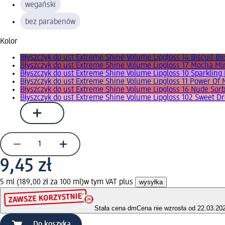
wegański
bez parabenów
Kolor
Błyszczyk do ust Extreme Shine Volume Lipgloss 14 Biscuit Bli
Błyszczyk do ust Extreme Shine Volume Lipgloss 17 Mocha Mi
Błyszczyk do ust Extreme Shine Volume Lipgloss 10 Sparkling
Błyszczyk do ust Extreme Shine Volume Lipgloss 11 Power Of
Błyszczyk do ust Extreme Shine Volume Lipgloss 16 Nude Sor
Błyszczyk do ust Extreme Shine Volume Lipgloss 102 Sweet D
9,45 zł
5 ml (189,00 zł za 100 ml)
w tym VAT plus
wysyłka
Stała cena dm
Cena nie wzrosła od 22.03.20
Do koszyka