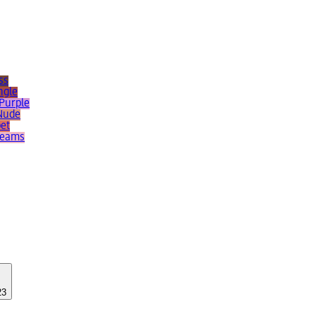
ss
ngle
 Purple
 Nude
bet
reams
23