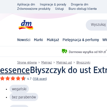
Aplikacja dm
Inspiracje & porady
Drogeria dm
Zrównoważone produkty
Usługi
Biuro obsługi klienta
Wyszukaj 
Nowości
Marki
Makijaż
Pielęgnacja & perfumy
Wł
*
Darmowa wysyłka od 169 zł
Strona główna
Makijaż
Makijaż ust
Błyszczyki
essence
Błyszczyk do ust Ex
4.7
(
158 ocen
)
wegański
bez parabenów