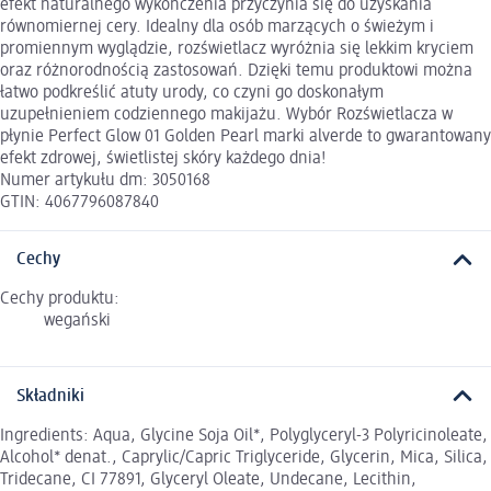
efekt naturalnego wykończenia przyczynia się do uzyskania
równomiernej cery. Idealny dla osób marzących o świeżym i
promiennym wyglądzie, rozświetlacz wyróżnia się lekkim kryciem
oraz różnorodnością zastosowań. Dzięki temu produktowi można
łatwo podkreślić atuty urody, co czyni go doskonałym
uzupełnieniem codziennego makijażu. Wybór Rozświetlacza w
płynie Perfect Glow 01 Golden Pearl marki alverde to gwarantowany
efekt zdrowej, świetlistej skóry każdego dnia!
Numer artykułu dm: 3050168
GTIN: 4067796087840
Cechy
Cechy produktu:
wegański
Składniki
Ingredients: Aqua, Glycine Soja Oil*, Polyglyceryl-3 Polyricinoleate,
Alcohol* denat., Caprylic/Capric Triglyceride, Glycerin, Mica, Silica,
Tridecane, CI 77891, Glyceryl Oleate, Undecane, Lecithin,