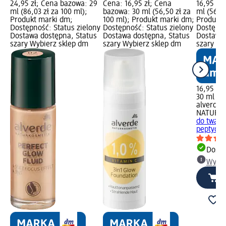
24,95 zł; Cena bazowa: 29
Cena: 16,95 zł; Cena
16,95 zł
ml (86,03 zł za 100 ml);
bazowa: 30 ml (56,50 zł za
ml (56,50
Produkt marki dm;
100 ml); Produkt marki dm;
Produkt 
Dostępność: Status zielony
Dostępność: Status zielony
Dostępno
Dostawa dostępna, Status
Dostawa dostępna, Status
Dostawa 
szary Wybierz sklep dm
szary Wybierz sklep dm
szary Wy
16,95 zł
30 ml (56
alverde
NATURK
do twarz
peptydów
Dosta
Wybie