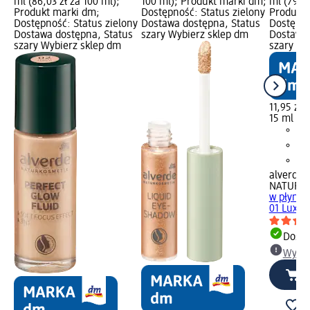
ml (86,03 zł za 100 ml);
100 ml); Produkt marki dm;
ml (79,67
Produkt marki dm;
Dostępność: Status zielony
Produkt 
Dostępność: Status zielony
Dostawa dostępna, Status
Dostępno
Dostawa dostępna, Status
szary Wybierz sklep dm
Dostawa 
szary Wybierz sklep dm
szary Wy
11,95 zł
15 ml (79
alverde
NATURK
w płynie 
01 Luxe..
Dosta
Wybie