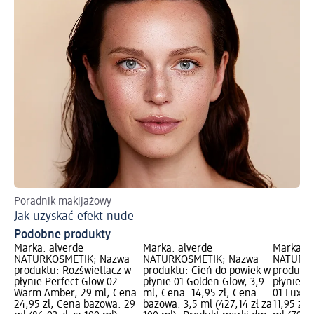
Poradnik makijażowy
Ja
Jak uzyskać efekt nude
Ko
Podobne produkty
Marka: alverde
Marka: alverde
Marka: a
NATURKOSMETIK; Nazwa
NATURKOSMETIK; Nazwa
NATURKO
produktu: Rozświetlacz w
produktu: Cień do powiek w
produktu
płynie Perfect Glow 02
płynie 01 Golden Glow, 3,9
płynie Al
Warm Amber, 29 ml; Cena:
ml; Cena: 14,95 zł; Cena
01 Luxe 
24,95 zł; Cena bazowa: 29
bazowa: 3,5 ml (427,14 zł za
11,95 zł