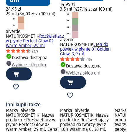
14,95 zł
24,95 zł
3,5 ml (427,14 zł za 100 ml)
29 ml (86,03 zł za 100 ml)
alverde
NATURKOSMETIK
Rozświetlacz
alverde
w płynie Perfect Glow 02
NATURKOSMETIK
Cień do
Warm Amber, 29 ml
powiek w płynie 01 Golden
(27)
Glow, 3,9 ml
Dostawa dostępna
(10)
Wybierz sklep dm
Dostawa dostępna
Wybierz sklep dm
Inni kupili także
Marka: alverde
Marka: alverde
Marka: a
NATURKOSMETIK; Nazwa
NATURKOSMETIK; Nazwa
NATURKO
produktu: Rozświetlacz w
produktu: Rozświetlający
produktu
płynie Perfect Glow 02
podkład do twarzy 3w1 z
twarzy 3
Warm Amber, 29 ml; Cena:
1,0% witaminą C, 30 ml;
peptydów