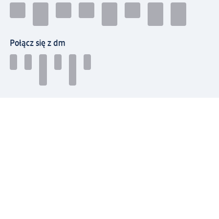
Połącz się z dm
Pobierz aplikację dm:
© 2026 dm-drogerie markt sp. z o.o.
Impressum
Polityka prywatności
Ogólne warunki handlowe
Odstąpienie od umowy w dm
Rozstrzyganie sporów
Zgłaszanie nieprawidłowości