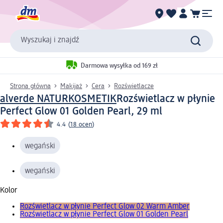
Wyszukaj i znajdź
Darmowa wysyłka od 169 zł
Strona główna
Makijaż
Cera
Rozświetlacze
alverde NATURKOSMETIK
Rozświetlacz w płynie
Perfect Glow 01 Golden Pearl, 29 ml
4.4
(
18 ocen
)
wegański
wegański
Kolor
Rozświetlacz w płynie Perfect Glow 02 Warm Amber
Rozświetlacz w płynie Perfect Glow 01 Golden Pearl