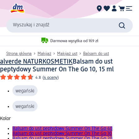
Wyszukaj i znajdź
Darmowa wysyłka od 169 zł
Strona główna
Makijaż
Makijaż ust
Balsam do ust
alverde NATURKOSMETIK
Balsam do ust
peptydowy Summer On The Go 10, 15 ml
4.8
(
4 oceny
)
wegański
wegański
Kolor
Balsam do ust peptydowy Summer On The Go 40
Balsam do ust peptydowy Summer On The Go 30
Balsam do ust peptydowy Summer On The Go 20