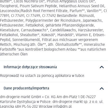
Butter*, Cocos Nucifera Oil*, Prunus Amygdalus Dulcis Oil*,
Tocopherol, Pisum Sativum Peptide, Helianthus Annuus Seed Oil,
Leuconostoc/Radish Root Ferment Filtrate, Parfum**, Vanillin**, CI
77891, CI 77491, CI 77499, CI 77492 Bestandteile: Rizinusöl,
Fettsäureester, Polyglycerinester der Ricinolsäure, Japanwachs,
Fettsäureester, Fettalkohol, gehärtete Pflanzenölglyceride,
Kieselsäure, Carnaubawachs*, Candelillawachs, Harzsäureester,
Fettalkohol, Sheabutter*, Kokosöl*, Mandelöl*, Vitamin E, Erbsen-
Peptid, Sonnenblumenöl, Filtrat aus milchsauer vergorenem
Rettich, Mischung äth. Öle**, äth. Ölinhaltsstoffe**, mineralische
Farbstoffe *aus kontrolliert biologischem Anbau **aus natürlichen
ätherischen Ölen
Informacje dotyczące stosowania
Rozprowadź na ustach za pomocą aplikatora w tubce.
Dane producenta/importera
dm-drogerie markt GmbH + Co. KG Am dm-Platz 1 DE-76227
Karlsruhe Dystrybucja w Polsce: dm-drogerie markt sp. z o.o. ul.
Legnicka 48H PL-54-202 Wrocław info@dm.pl