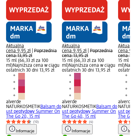
Aktualna
Aktualna
Aktualna
cena:
9,95 zł
|
Poprzednia
cena:
9,95 zł
|
Poprzednia
cena:
9,9
cena:
13,95 zł
cena:
13,95 zł
cena:
13,
15 ml (66,33 zł za 100
15 ml (66,33 zł za 100
15 ml (66
ml)
Najniższa cena w ciągu
ml)
Najniższa cena w ciągu
ml)
Najni
ostatnich 30 dni 13,95 zł
ostatnich 30 dni 13,95 zł
ostatnich
alverde
alverde
alverde
NATURKOSMETIK
Balsam do
NATURKOSMETIK
Balsam do
NATURK
ust peptydowy Summer On
ust peptydowy Summer On
ust pep
The Go 20, 15 ml
The Go 40, 15 ml
The Go 3
(10)
(4)
Informacje
Informacje
Info