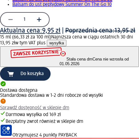
Balsam do ust peptydowy Summer On The Go 10
Aktualna cena:
9,95 zł
|
Poprzednia cena:
13,95 zł
15 ml (66,33 zł za 100 ml)
Najniższa cena w ciągu ostatnich 30 dni
13,95 zł
w tym VAT plus
wysyłka
Stała cena dm
Cena nie wzrosła od
01.05.2026
Do koszyka
Dostawa dostępna
Standardowa dostawa w 1-2 dni robocze od wysyłki
Sprawdź dostępność w sklepie dm
Darmowa wysyłka od 169 zł
Bezpłatny zwrot również w sklepie dm
Otrzymujesz
4 punkty PAYBACK