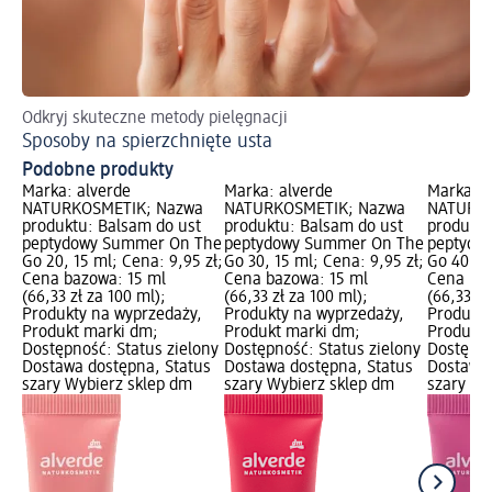
Odkryj skuteczne metody pielęgnacji
Sposoby na spierzchnięte usta
Podobne produkty
Marka: alverde
Marka: alverde
Marka: a
NATURKOSMETIK; Nazwa
NATURKOSMETIK; Nazwa
NATURKO
produktu: Balsam do ust
produktu: Balsam do ust
produktu
peptydowy Summer On The
peptydowy Summer On The
peptydo
Go 20, 15 ml; Cena: 9,95 zł;
Go 30, 15 ml; Cena: 9,95 zł;
Go 40, 15
Cena bazowa: 15 ml
Cena bazowa: 15 ml
Cena baz
(66,33 zł za 100 ml);
(66,33 zł za 100 ml);
(66,33 zł
Produkty na wyprzedaży,
Produkty na wyprzedaży,
Produkty
Produkt marki dm;
Produkt marki dm;
Produkt 
Dostępność: Status zielony
Dostępność: Status zielony
Dostępno
Dostawa dostępna, Status
Dostawa dostępna, Status
Dostawa 
szary Wybierz sklep dm
szary Wybierz sklep dm
szary Wy