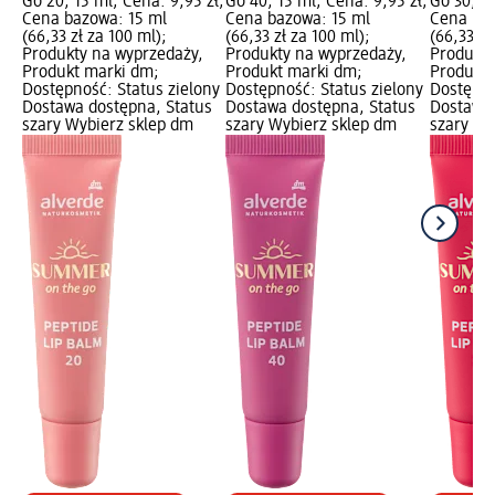
Go 20, 15 ml; Cena: 9,95 zł;
Go 40, 15 ml; Cena: 9,95 zł;
Go 30, 15
Cena bazowa: 15 ml
Cena bazowa: 15 ml
Cena baz
(66,33 zł za 100 ml);
(66,33 zł za 100 ml);
(66,33 zł
Produkty na wyprzedaży,
Produkty na wyprzedaży,
Produkty
Produkt marki dm;
Produkt marki dm;
Produkt 
Dostępność: Status zielony
Dostępność: Status zielony
Dostępno
Dostawa dostępna, Status
Dostawa dostępna, Status
Dostawa 
szary Wybierz sklep dm
szary Wybierz sklep dm
szary Wy