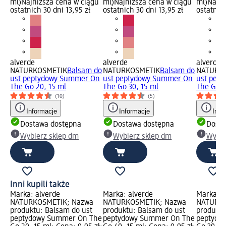
ml)
Najniższa cena w ciągu
ml)
Najniższa cena w ciągu
ml)
Najni
ostatnich 30 dni 13,95 zł
ostatnich 30 dni 13,95 zł
ostatnich
alverde
alverde
alverde
NATURKOSMETIK
Balsam do
NATURKOSMETIK
Balsam do
NATURK
ust peptydowy Summer On
ust peptydowy Summer On
ust pep
The Go 20, 15 ml
The Go 30, 15 ml
The Go 4
(10)
(5)
Informacje
Informacje
Info
Dostawa dostępna
Dostawa dostępna
Dosta
Wybierz sklep dm
Wybierz sklep dm
Wybie
Inni kupili także
Marka: alverde
Marka: alverde
Marka: a
NATURKOSMETIK; Nazwa
NATURKOSMETIK; Nazwa
NATURKO
produktu: Balsam do ust
produktu: Balsam do ust
produktu
peptydowy Summer On The
peptydowy Summer On The
peptydo