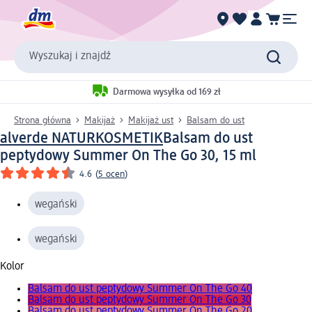
Wyszukaj i znajdź
Darmowa wysyłka od 169 zł
Strona główna
Makijaż
Makijaż ust
Balsam do ust
alverde NATURKOSMETIK
Balsam do ust
peptydowy Summer On The Go 30, 15 ml
4.6
(
5 ocen
)
wegański
wegański
Kolor
Balsam do ust peptydowy Summer On The Go 40
Balsam do ust peptydowy Summer On The Go 30
Balsam do ust peptydowy Summer On The Go 20