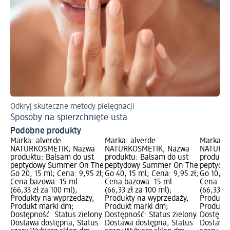
Odkryj skuteczne metody pielęgnacji
Sposoby na spierzchnięte usta
Podobne produkty
Marka: alverde
Marka: alverde
Marka: a
NATURKOSMETIK; Nazwa
NATURKOSMETIK; Nazwa
NATURKO
produktu: Balsam do ust
produktu: Balsam do ust
produktu
peptydowy Summer On The
peptydowy Summer On The
peptydo
Go 20, 15 ml; Cena: 9,95 zł;
Go 40, 15 ml; Cena: 9,95 zł;
Go 10, 15
Cena bazowa: 15 ml
Cena bazowa: 15 ml
Cena baz
(66,33 zł za 100 ml);
(66,33 zł za 100 ml);
(66,33 zł
Produkty na wyprzedaży,
Produkty na wyprzedaży,
Produkty
Produkt marki dm;
Produkt marki dm;
Produkt 
Dostępność: Status zielony
Dostępność: Status zielony
Dostępno
Dostawa dostępna, Status
Dostawa dostępna, Status
Dostawa 