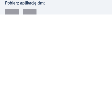
Pobierz aplikację dm:
© 2026 dm-drogerie markt sp. z o.o.
Impressum
Polityka prywatności
Ogólne warunki handlowe
Odstąpienie od umowy w dm
Rozstrzyganie sporów
Zgłaszanie nieprawidłowości
Utylizacja sprzętu elektrycznego
Deklaracja w sprawie dostępności