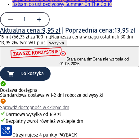
Balsam do ust peptydowy Summer On The Go 10
Aktualna cena:
9,95 zł
|
Poprzednia cena:
13,95 zł
15 ml (66,33 zł za 100 ml)
Najniższa cena w ciągu ostatnich 30 dni
13,95 zł
w tym VAT plus
wysyłka
Stała cena dm
Cena nie wzrosła od
01.05.2026
Do koszyka
Dostawa dostępna
Standardowa dostawa w 1-2 dni robocze od wysyłki
Sprawdź dostępność w sklepie dm
Darmowa wysyłka od 169 zł
Bezpłatny zwrot również w sklepie dm
Otrzymujesz
4 punkty PAYBACK