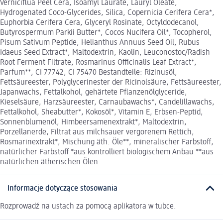
Verniciflua Peel Cera, Isoamyl Laurate, Lauryl Oleate,
Hydrogenated Coco-Glycerides, Silica, Copernicia Cerifera Cera*,
Euphorbia Cerifera Cera, Glyceryl Rosinate, Octyldodecanol,
Butyrospermum Parkii Butter*, Cocos Nucifera Oil*, Tocopherol,
Pisum Sativum Peptide, Helianthus Annuus Seed Oil, Rubus
Idaeus Seed Extract*, Maltodextrin, Kaolin, Leuconostoc/Radish
Root Ferment Filtrate, Rosmarinus Officinalis Leaf Extract*,
Parfum**, CI 77742, CI 75470 Bestandteile: Rizinusöl,
Fettsäureester, Polyglycerinester der Ricinolsäure, Fettsäureester,
Japanwachs, Fettalkohol, gehärtete Pflanzenölglyceride,
Kieselsäure, Harzsäureester, Carnaubawachs*, Candelillawachs,
Fettalkohol, Sheabutter*, Kokosöl*, Vitamin E, Erbsen-Peptid,
Sonnenblumenöl, Himbeersamenextrakt*, Maltodextrin,
Porzellanerde, Filtrat aus milchsauer vergorenem Rettich,
Rosmarinextrakt*, Mischung äth. Öle**, mineralischer Farbstoff,
natürlicher Farbstoff *aus kontrolliert biologischem Anbau **aus
natürlichen ätherischen Ölen
Informacje dotyczące stosowania
Rozprowadź na ustach za pomocą aplikatora w tubce.