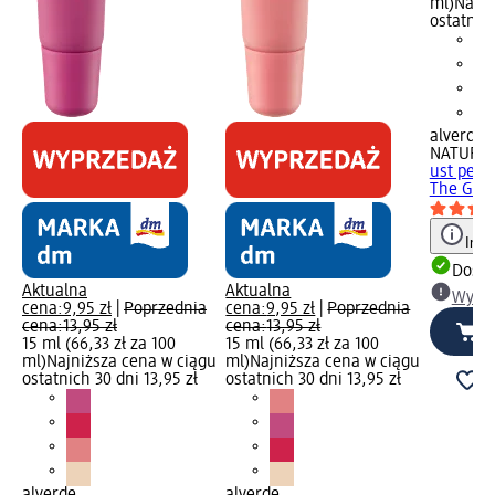
ml)
Najni
ostatnich
alverde
NATURK
ust pep
The Go 1
Info
Dosta
Aktualna
Aktualna
Wybie
cena:
9,95 zł
|
Poprzednia
cena:
9,95 zł
|
Poprzednia
cena:
13,95 zł
cena:
13,95 zł
15 ml (66,33 zł za 100
15 ml (66,33 zł za 100
ml)
Najniższa cena w ciągu
ml)
Najniższa cena w ciągu
ostatnich 30 dni 13,95 zł
ostatnich 30 dni 13,95 zł
alverde
alverde