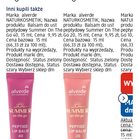
Inni kupili także
Marka: alverde
Marka: alverde
Marka: a
NATURKOSMETIK; Nazwa
NATURKOSMETIK; Nazwa
NATURKO
produktu: Balsam do ust
produktu: Balsam do ust
produktu
peptydowy Summer On The
peptydowy Summer On The
peptydo
Go 40, 15 ml; Cena: 9,95 zł;
Go 20, 15 ml; Cena: 9,95 zł;
Go 10, 15
Cena bazowa: 15 ml
Cena bazowa: 15 ml
Cena baz
(66,33 zł za 100 ml);
(66,33 zł za 100 ml);
(66,33 zł
Produkty na wyprzedaży,
Produkty na wyprzedaży,
Produkty
Produkt marki dm;
Produkt marki dm;
Produkt 
Dostępność: Status zielony
Dostępność: Status zielony
Dostępno
Dostawa dostępna, Status
Dostawa dostępna, Status
Dostawa 
szary Wybierz sklep dm
szary Wybierz sklep dm
szary Wy
Aktualna
cena:
9,9
cena:
13,
15 ml (66