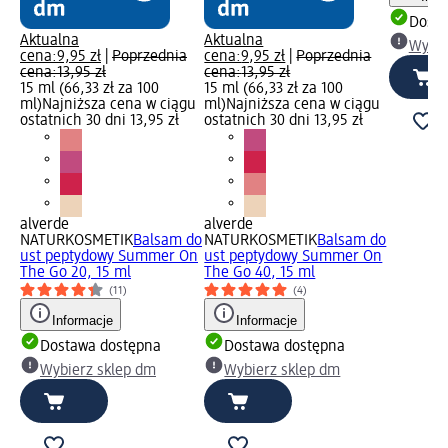
Dosta
Aktualna
Aktualna
Wybie
cena:
9,95 zł
|
Poprzednia
cena:
9,95 zł
|
Poprzednia
cena:
13,95 zł
cena:
13,95 zł
15 ml (66,33 zł za 100
15 ml (66,33 zł za 100
ml)
Najniższa cena w ciągu
ml)
Najniższa cena w ciągu
ostatnich 30 dni 13,95 zł
ostatnich 30 dni 13,95 zł
alverde
alverde
NATURKOSMETIK
Balsam do
NATURKOSMETIK
Balsam do
ust peptydowy Summer On
ust peptydowy Summer On
The Go 20, 15 ml
The Go 40, 15 ml
(11)
(4)
Informacje
Informacje
Dostawa dostępna
Dostawa dostępna
Wybierz sklep dm
Wybierz sklep dm