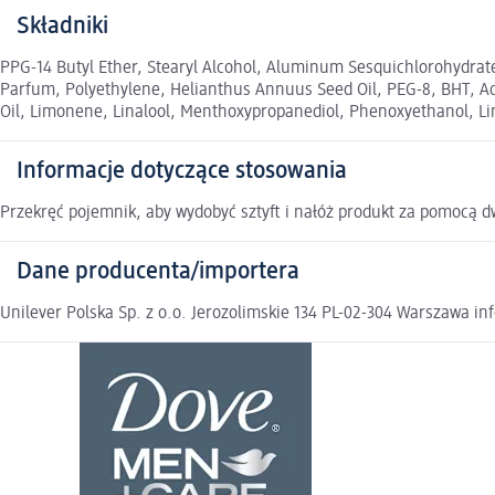
Składniki
PPG-14 Butyl Ether, Stearyl Alcohol, Aluminum Sesquichlorohydrate,
Parfum, Polyethylene, Helianthus Annuus Seed Oil, PEG-8, BHT, Ace
Oil, Limonene, Linalool, Menthoxypropanediol, Phenoxyethanol, Li
Informacje dotyczące stosowania
Przekręć pojemnik, aby wydobyć sztyft i nałóż produkt za pomocą 
Dane producenta/importera
Unilever Polska Sp. z o.o. Jerozolimskie 134 PL-02-304 Warszawa in