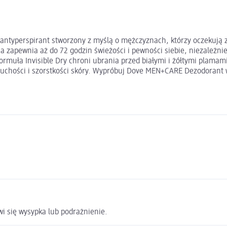
ntyperspirant stworzony z myślą o mężczyznach, którzy oczekują za
 zapewnia aż do 72 godzin świeżości i pewności siebie, niezależn
ormuła Invisible Dry chroni ubrania przed białymi i żółtymi plamam
 suchości i szorstkości skóry. Wypróbuj Dove MEN+CARE Dezodorant w 
wi się wysypka lub podrażnienie.