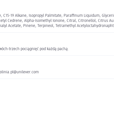
 C15-19 Alkane, Isopropyl Palmitate, Paraffinum Liquidum, Glycerin
tyl Cedrene, Alpha-Isomethyl Ionone, Citral, Citronellol, Citrus A
nalyl Acetate, Pinene, Terpineol, Tetramethyl Acetyloctahydronaph
dwóch-trzech pociągnięć pod każdą pachą.
folinia.pl@unilever.com