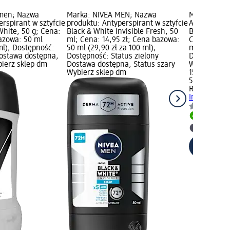
men; Nazwa
Marka: NIVEA MEN; Nazwa
Marka: Rex
rspirant w sztyfcie
produktu: Antyperspirant w sztyfcie
Antyperspira
White, 50 g; Cena:
Black & White Invisible Fresh, 50
Black&White
bazowa: 50 ml
ml; Cena: 14,95 zł; Cena bazowa:
Cena bazowa
 ml); Dostępność:
50 ml (29,90 zł za 100 ml);
ml); Dostęp
Dostawa dostępna,
Dostępność: Status zielony
Dostawa dos
bierz sklep dm
Dostawa dostępna, Status szary
Wybierz skl
Wybierz sklep dm
15,95 zł
50 ml (31,90
Rexona
Anty
Invisible B
Dostawa
Wybierz 