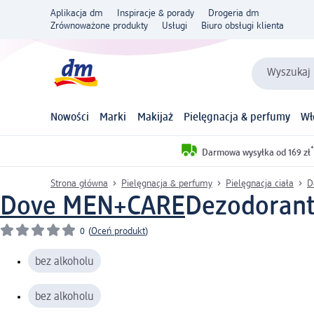
Aplikacja dm
Inspiracje & porady
Drogeria dm
Zrównoważone produkty
Usługi
Biuro obsługi klienta
Wyszukaj 
Nowości
Marki
Makijaż
Pielęgnacja & perfumy
Wł
*
Darmowa wysyłka od 169 zł
Strona główna
Pielęgnacja & perfumy
Pielęgnacja ciała
D
Dove MEN+CARE
Dezodorant 
0
(
Oceń produkt
)
bez alkoholu
bez alkoholu