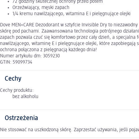
72 godziny skutecznej ochrony przed potem
Orzeźwiający, męski zapach
1/4 kremu nawilżającego, witamina E i pielęgnujące olejki
Dove MEN+CARE Dezodorant w sztyfcie Invisible Dry to niezawodny a
skórę pod pachami. Zaawansowana technologia potrójnego działania
zapach pozwala czuć się komfortowo przez cały dzień, a specjalna f
nawilżającego, witaminę E i pielęgnujące olejki, które zapobiegają
ochrona połączona z pielęgnacją każdego dnia!
Numer artykułu dm: 3059230
GTIN: 59099734
Cechy
Cechy produktu:
bez alkoholu
Ostrzeżenia
Nie stosować na uszkodzoną skórę. Zaprzestać używania, jeśli poja