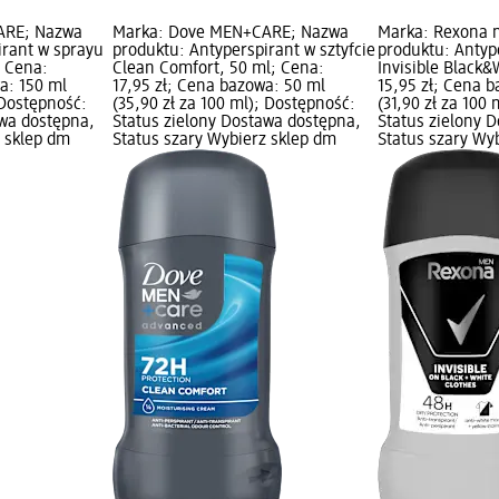
ARE; Nazwa
Marka: Dove MEN+CARE; Nazwa
Marka: Rexona 
irant w sprayu
produktu: Antyperspirant w sztyfcie
produktu: Antype
; Cena:
Clean Comfort, 50 ml; Cena:
Invisible Black&
a: 150 ml
17,95 zł; Cena bazowa: 50 ml
15,95 zł; Cena 
 Dostępność:
(35,90 zł za 100 ml); Dostępność:
(31,90 zł za 100
awa dostępna,
Status zielony Dostawa dostępna,
Status zielony 
z sklep dm
Status szary Wybierz sklep dm
Status szary Wy