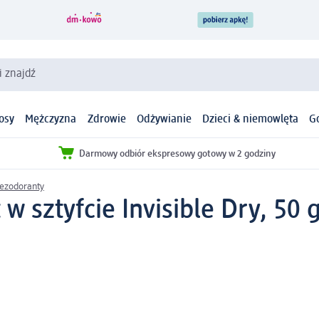
i znajdź
osy
Mężczyzna
Zdrowie
Odżywianie
Dzieci & niemowlęta
G
Darmowy odbiór ekspresowy gotowy w 2 godziny
ezodoranty
w sztyfcie Invisible Dry, 50 