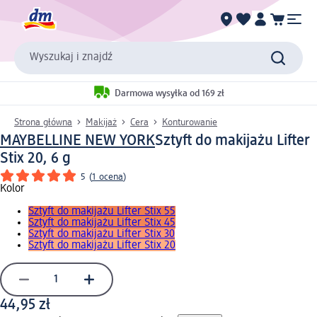
Wyszukaj i znajdź
Darmowa wysyłka od 169 zł
Strona główna
Makijaż
Cera
Konturowanie
MAYBELLINE NEW YORK
Sztyft do makijażu Lifter
Stix 20, 6 g
5
(
1 ocena
)
Kolor
Sztyft do makijażu Lifter Stix 55
Sztyft do makijażu Lifter Stix 45
Sztyft do makijażu Lifter Stix 30
Sztyft do makijażu Lifter Stix 20
44,95 zł