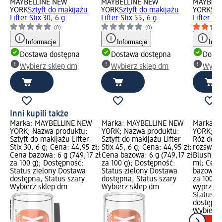
MAYBELLINE NEW
MAYBELLINE NEW
MAYBELL
YORK
Sztyft do makijażu
YORK
Sztyft do makijażu
YORK
Szt
Lifter Stix 30, 6 g
Lifter Stix 55, 6 g
Lifter Sti
(0)
(0)
Informacje
Informacje
Info
Dostawa dostępna
Dostawa dostępna
Dosta
Wybierz sklep dm
Wybierz sklep dm
Wybie
Inni kupili także
W
Marka: MAYBELLINE NEW
Marka: MAYBELLINE NEW
Marka: 
it
YORK; Nazwa produktu:
YORK; Nazwa produktu:
YORK; N
r
Sztyft do makijażu Lifter
Sztyft do makijażu Lifter
Róż do p
ry,
Stix 30, 6 g; Cena: 44,95 zł;
Stix 45, 6 g; Cena: 44,95 zł;
rozświet
a
Cena bazowa: 6 g (749,17 zł
Cena bazowa: 6 g (749,17 zł
Blush 06 
za 100 g); Dostępność:
za 100 g); Dostępność:
ml; Cena
us
Status zielony Dostawa
Status zielony Dostawa
bazowa: 
a,
dostępna, Status szary
dostępna, Status szary
za 100 m
ep
Wybierz sklep dm
Wybierz sklep dm
wyprzeda
Status z
dostępna
Wybierz 