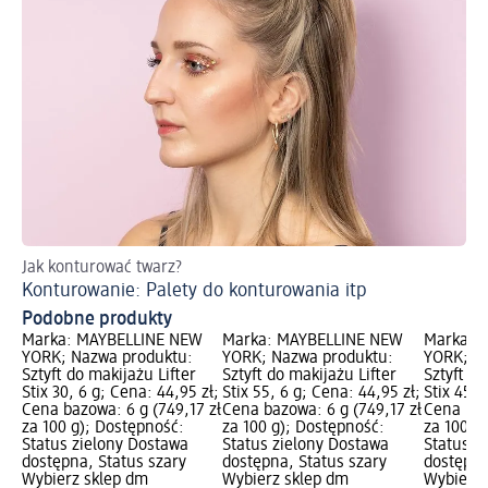
Jak konturować twarz?
Dl
Konturowanie: Palety do konturowania itp
Pr
Podobne produkty
Marka: MAYBELLINE NEW
Marka: MAYBELLINE NEW
Marka: 
YORK; Nazwa produktu:
YORK; Nazwa produktu:
YORK; N
Sztyft do makijażu Lifter
Sztyft do makijażu Lifter
Sztyft do
Stix 30, 6 g; Cena: 44,95 zł;
Stix 55, 6 g; Cena: 44,95 zł;
Stix 45, 
Cena bazowa: 6 g (749,17 zł
Cena bazowa: 6 g (749,17 zł
Cena baz
za 100 g); Dostępność:
za 100 g); Dostępność:
za 100 g
Status zielony Dostawa
Status zielony Dostawa
Status z
dostępna, Status szary
dostępna, Status szary
dostępna
Wybierz sklep dm
Wybierz sklep dm
Wybierz 