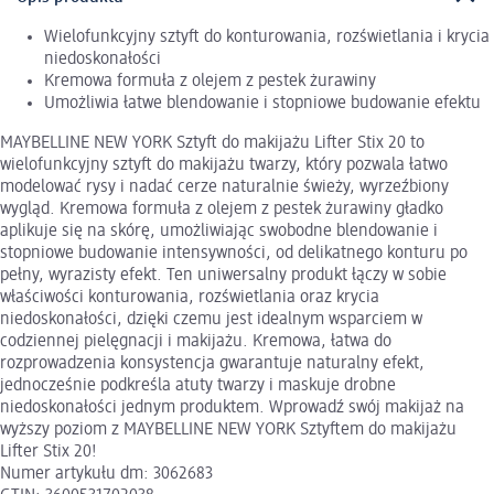
Wielofunkcyjny sztyft do konturowania, rozświetlania i krycia
niedoskonałości
Kremowa formuła z olejem z pestek żurawiny
Umożliwia łatwe blendowanie i stopniowe budowanie efektu
MAYBELLINE NEW YORK Sztyft do makijażu Lifter Stix 20 to
wielofunkcyjny sztyft do makijażu twarzy, który pozwala łatwo
modelować rysy i nadać cerze naturalnie świeży, wyrzeźbiony
wygląd. Kremowa formuła z olejem z pestek żurawiny gładko
aplikuje się na skórę, umożliwiając swobodne blendowanie i
stopniowe budowanie intensywności, od delikatnego konturu po
pełny, wyrazisty efekt. Ten uniwersalny produkt łączy w sobie
właściwości konturowania, rozświetlania oraz krycia
niedoskonałości, dzięki czemu jest idealnym wsparciem w
codziennej pielęgnacji i makijażu. Kremowa, łatwa do
rozprowadzenia konsystencja gwarantuje naturalny efekt,
jednocześnie podkreśla atuty twarzy i maskuje drobne
niedoskonałości jednym produktem. Wprowadź swój makijaż na
wyższy poziom z MAYBELLINE NEW YORK Sztyftem do makijażu
Lifter Stix 20!
Numer artykułu dm: 3062683