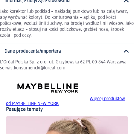
Informacje dotyczące stosowania
Jako korektor lub podkład – nakładaj punktowo lub na całą twarz,
aby wyrównać koloryt. Do konturowania – aplikuj pod kości
policzkowe, wzdłuż linii żuchwy, na brodę i wzdłuż linii włosów. Jako
rozświetlacz – stosuj na kości policzkowe, grzbiet nosa, środek
czoła i pod oczy.
Dane producenta/importera
L'Oréal Polska Sp. z o.o. ul. Grzybowska 62 PL-00-844 Warszawa
serwis.konsumencki@loreal.com
Więcej produktów
od MAYBELLINE NEW YORK
Pasujące tematy