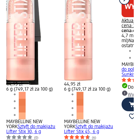
Aktualn
cena:
39,
cena:
64,
4,7 ml (8
ml)
Najni
ostatnich
MAYBELL
do polic
Sunkisse
44,95 zł
44,95 zł
Dosta
6 g (749,17 zł za 100 g)
6 g (749,17 zł za 100 g)
Wybie
it
r
 9
MAYBELLINE NEW
MAYBELLINE NEW
YORK
Sztyft do makijażu
YORK
Sztyft do makijażu
Lifter Stix 30, 6 g
Lifter Stix 45, 6 g
(0)
(6)