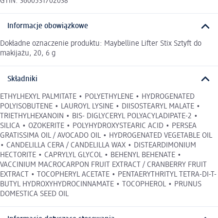
GTIN: 3600531702038
Informacje obowiązkowe
Dokładne oznaczenie produktu: Maybelline Lifter Stix Sztyft do
makijażu, 20, 6 g
Składniki
ETHYLHEXYL PALMITATE • POLYETHYLENE • HYDROGENATED
POLYISOBUTENE • LAUROYL LYSINE • DIISOSTEARYL MALATE •
TRIETHYLHEXANOIN • BIS- DIGLYCERYL POLYACYLADIPATE-2 •
SILICA • OZOKERITE • POLYHYDROXYSTEARIC ACID • PERSEA
GRATISSIMA OIL / AVOCADO OIL • HYDROGENATED VEGETABLE OIL
• CANDELILLA CERA / CANDELILLA WAX • DISTEARDIMONIUM
HECTORITE • CAPRYLYL GLYCOL • BEHENYL BEHENATE •
VACCINIUM MACROCARPON FRUIT EXTRACT / CRANBERRY FRUIT
EXTRACT • TOCOPHERYL ACETATE • PENTAERYTHRITYL TETRA-DI-T-
BUTYL HYDROXYHYDROCINNAMATE • TOCOPHEROL • PRUNUS
DOMESTICA SEED OIL