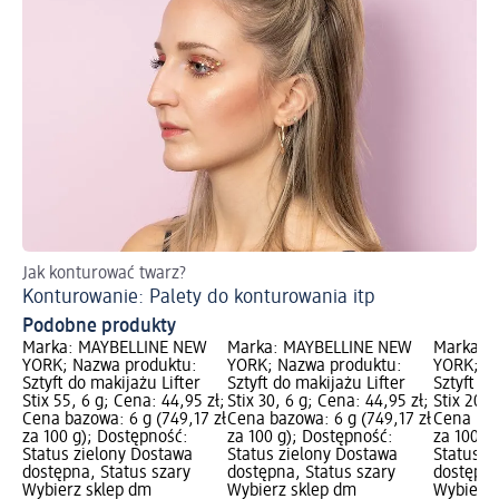
Jak konturować twarz?
Dl
Konturowanie: Palety do konturowania itp
Pr
Podobne produkty
Marka: MAYBELLINE NEW
Marka: MAYBELLINE NEW
Marka: 
YORK; Nazwa produktu:
YORK; Nazwa produktu:
YORK; N
Sztyft do makijażu Lifter
Sztyft do makijażu Lifter
Sztyft do
Stix 55, 6 g; Cena: 44,95 zł;
Stix 30, 6 g; Cena: 44,95 zł;
Stix 20, 
Cena bazowa: 6 g (749,17 zł
Cena bazowa: 6 g (749,17 zł
Cena baz
za 100 g); Dostępność:
za 100 g); Dostępność:
za 100 g
Status zielony Dostawa
Status zielony Dostawa
Status z
dostępna, Status szary
dostępna, Status szary
dostępna
Wybierz sklep dm
Wybierz sklep dm
Wybierz 