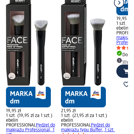
19,95 zł
1 szt. (19
ebelin
PROFESS
makijażu
Professio
Dosta
Wybie
19,95 zł
21,95 zł
1 szt. (19,95 zł za 1 szt.)
1 szt. (21,95 zł za 1 szt.)
ebelin
ebelin
PROFESSIONAL
Pędzel do
PROFESSIONAL
Pędzel do
makijażu Professional, 1
makijażu typu Buffer, 1 szt.