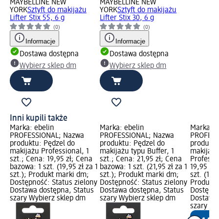
MAYBELLINE NEW
MAYBELLINE NEW
YORK
Sztyft do makijażu
YORK
Sztyft do makijażu
Lifter Stix 55, 6 g
Lifter Stix 30, 6 g
(0)
(0)
Informacje
Informacje
Dostawa dostępna
Dostawa dostępna
Wybierz sklep dm
Wybierz sklep dm
Inni kupili także
Marka: ebelin
Marka: ebelin
Marka: e
PROFESSIONAL; Nazwa
PROFESSIONAL; Nazwa
PROFESS
produktu: Pędzel do
produktu: Pędzel do
produktu
makijażu Professional, 1
makijażu typu Buffer, 1
makijażu
szt.; Cena: 19,95 zł; Cena
szt.; Cena: 21,95 zł; Cena
Professio
bazowa: 1 szt. (19,95 zł za 1
bazowa: 1 szt. (21,95 zł za 1
19,95 zł
szt.); Produkt marki dm;
szt.); Produkt marki dm;
szt. (19,9
Dostępność: Status zielony
Dostępność: Status zielony
Produkt 
Dostawa dostępna, Status
Dostawa dostępna, Status
Dostępno
szary Wybierz sklep dm
szary Wybierz sklep dm
Dostawa 
szary Wy