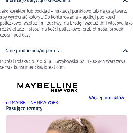
Informacje dotyczące stosowania
Jako korektor lub podkład – nakładaj punktowo lub na całą twarz,
aby wyrównać koloryt. Do konturowania – aplikuj pod kości
policzkowe, wzdłuż linii żuchwy, na brodę i wzdłuż linii włosów. Jako
rozświetlacz – stosuj na kości policzkowe, grzbiet nosa, środek
czoła i pod oczy.
Dane producenta/importera
L'Oréal Polska Sp. z o.o. ul. Grzybowska 62 PL-00-844 Warszawa
serwis.konsumencki@loreal.com
Więcej produktów
od MAYBELLINE NEW YORK
Pasujące tematy