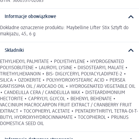
GTIN: 3600531702083
Informacje obowiązkowe
Dokładne oznaczenie produktu: Maybelline Lifter Stix Sztyft do
makijażu, 45, 6 g
Składniki
ETHYLHEXYL PALMITATE • POLYETHYLENE • HYDROGENATED
POLYISOBUTENE • LAUROYL LYSINE • DIISOSTEARYL MALATE •
TRIETHYLHEXANOIN • BIS- DIGLYCERYL POLYACYLADIPATE-2 •
SILICA • OZOKERITE • POLYHYDROXYSTEARIC ACID • PERSEA
GRATISSIMA OIL / AVOCADO OIL • HYDROGENATED VEGETABLE OIL
• CANDELILLA CERA / CANDELILLA WAX • DISTEARDIMONIUM
HECTORITE • CAPRYLYL GLYCOL • BEHENYL BEHENATE •
VACCINIUM MACROCARPON FRUIT EXTRACT / CRANBERRY FRUIT
EXTRACT • TOCOPHERYL ACETATE • PENTAERYTHRITYL TETRA-DI-T-
BUTYL HYDROXYHYDROCINNAMATE • TOCOPHEROL • PRUNUS
DOMESTICA SEED OIL