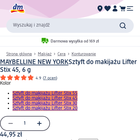
Wyszukaj i znajdź
Darmowa wysyłka od 169 zł
Strona główna
Makijaż
Cera
Konturowanie
MAYBELLINE NEW YORK
Sztyft do makijażu Lifter
Stix 45, 6 g
4.9
(
7 ocen
)
Kolor
Sztyft do makijażu Lifter Stix 55
Sztyft do makijażu Lifter Stix 45
Sztyft do makijażu Lifter Stix 30
Sztyft do makijażu Lifter Stix 20
44,95 zł