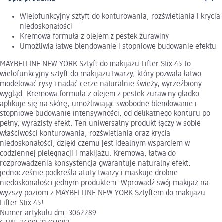
Wielofunkcyjny sztyft do konturowania, rozświetlania i krycia
niedoskonałości
Kremowa formuła z olejem z pestek żurawiny
Umożliwia łatwe blendowanie i stopniowe budowanie efektu
MAYBELLINE NEW YORK Sztyft do makijażu Lifter Stix 45 to
wielofunkcyjny sztyft do makijażu twarzy, który pozwala łatwo
modelować rysy i nadać cerze naturalnie świeży, wyrzeźbiony
wygląd. Kremowa formuła z olejem z pestek żurawiny gładko
aplikuje się na skórę, umożliwiając swobodne blendowanie i
stopniowe budowanie intensywności, od delikatnego konturu po
pełny, wyrazisty efekt. Ten uniwersalny produkt łączy w sobie
właściwości konturowania, rozświetlania oraz krycia
niedoskonałości, dzięki czemu jest idealnym wsparciem w
codziennej pielęgnacji i makijażu. Kremowa, łatwa do
rozprowadzenia konsystencja gwarantuje naturalny efekt,
jednocześnie podkreśla atuty twarzy i maskuje drobne
niedoskonałości jednym produktem. Wprowadź swój makijaż na
wyższy poziom z MAYBELLINE NEW YORK Sztyftem do makijażu
Lifter Stix 45!
Numer artykułu dm: 3062289