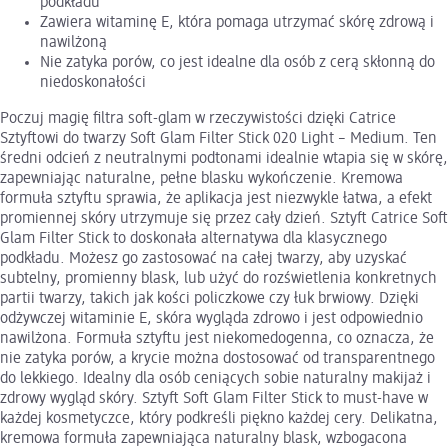
podkładu
Zawiera witaminę E, która pomaga utrzymać skórę zdrową i
nawilżoną
Nie zatyka porów, co jest idealne dla osób z cerą skłonną do
niedoskonałości
Poczuj magię filtra soft-glam w rzeczywistości dzięki Catrice
Sztyftowi do twarzy Soft Glam Filter Stick 020 Light – Medium. Ten
średni odcień z neutralnymi podtonami idealnie wtapia się w skórę,
zapewniając naturalne, pełne blasku wykończenie. Kremowa
formuła sztyftu sprawia, że aplikacja jest niezwykle łatwa, a efekt
promiennej skóry utrzymuje się przez cały dzień. Sztyft Catrice Soft
Glam Filter Stick to doskonała alternatywa dla klasycznego
podkładu. Możesz go zastosować na całej twarzy, aby uzyskać
subtelny, promienny blask, lub użyć do rozświetlenia konkretnych
partii twarzy, takich jak kości policzkowe czy łuk brwiowy. Dzięki
odżywczej witaminie E, skóra wygląda zdrowo i jest odpowiednio
nawilżona. Formuła sztyftu jest niekomedogenna, co oznacza, że
nie zatyka porów, a krycie można dostosować od transparentnego
do lekkiego. Idealny dla osób ceniących sobie naturalny makijaż i
zdrowy wygląd skóry. Sztyft Soft Glam Filter Stick to must-have w
każdej kosmetyczce, który podkreśli piękno każdej cery. Delikatna,
kremowa formuła zapewniająca naturalny blask, wzbogacona