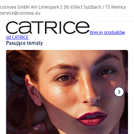
cosnova GmbH Am Limespark 2 DE-65843 Sulzbach / TS Niemcy
service@cosnova.eu
Więcej produktów
od CATRICE
Pasujące tematy