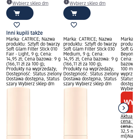
Wybierz sklep dm
Wybierz sklep dm
Inni kupili także
Marka: CATRICE; Nazwa
Marka: CATRICE; Nazwa
Marka: 
produktu: Sztyft do twarzy
produktu: Sztyft do twarzy
produktu
Soft Glam Filter Stick 010
Soft Glam Filter Stick 030
Soft Gla
Fair - Light, 9 g; Cena:
Medium, 9 g; Cena:
Beyond T
14,95 zł; Cena bazowa: 9 g
14,95 zł; Cena bazowa: 9 g
Cena: 18
(166,11 zł za 100 g);
(166,11 zł za 100 g);
bazowa: 3
Produkty na wyprzedaży;
Produkty na wyprzedaży;
100 ml);
Dostępność: Status zielony
Dostępność: Status zielony
wyprzeda
Dostawa dostępna, Status
Dostawa dostępna, Status
Status z
szary Wybierz sklep dm
szary Wybierz sklep dm
dostępna
Wybierz 
Aktualna
cena:
18,
cena:
26,
32,5 ml (
ml)
Najni