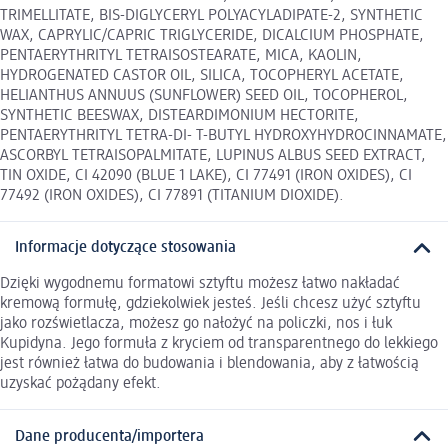
TRIMELLITATE, BIS-DIGLYCERYL POLYACYLADIPATE-2, SYNTHETIC
WAX, CAPRYLIC/CAPRIC TRIGLYCERIDE, DICALCIUM PHOSPHATE,
PENTAERYTHRITYL TETRAISOSTEARATE, MICA, KAOLIN,
HYDROGENATED CASTOR OIL, SILICA, TOCOPHERYL ACETATE,
HELIANTHUS ANNUUS (SUNFLOWER) SEED OIL, TOCOPHEROL,
SYNTHETIC BEESWAX, DISTEARDIMONIUM HECTORITE,
PENTAERYTHRITYL TETRA-DI- T-BUTYL HYDROXYHYDROCINNAMATE,
ASCORBYL TETRAISOPALMITATE, LUPINUS ALBUS SEED EXTRACT,
TIN OXIDE, CI 42090 (BLUE 1 LAKE), CI 77491 (IRON OXIDES), CI
77492 (IRON OXIDES), CI 77891 (TITANIUM DIOXIDE).
Informacje dotyczące stosowania
Dzięki wygodnemu formatowi sztyftu możesz łatwo nakładać
kremową formułę, gdziekolwiek jesteś. Jeśli chcesz użyć sztyftu
jako rozświetlacza, możesz go nałożyć na policzki, nos i łuk
Kupidyna. Jego formuła z kryciem od transparentnego do lekkiego
jest również łatwa do budowania i blendowania, aby z łatwością
uzyskać pożądany efekt.
Dane producenta/importera