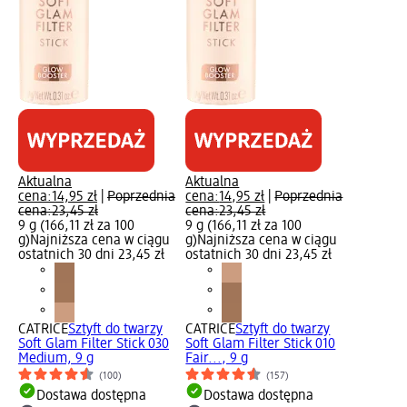
Aktualna
Aktualna
cena:
14,95 zł
|
Poprzednia
cena:
14,95 zł
|
Poprzednia
cena:
23,45 zł
cena:
23,45 zł
9 g (166,11 zł za 100
9 g (166,11 zł za 100
g)
Najniższa cena w ciągu
g)
Najniższa cena w ciągu
ostatnich 30 dni 23,45 zł
ostatnich 30 dni 23,45 zł
CATRICE
Sztyft do twarzy
CATRICE
Sztyft do twarzy
Soft Glam Filter Stick 030
Soft Glam Filter Stick 010
Medium, 9 g
Fair..., 9 g
(100)
(157)
Dostawa dostępna
Dostawa dostępna