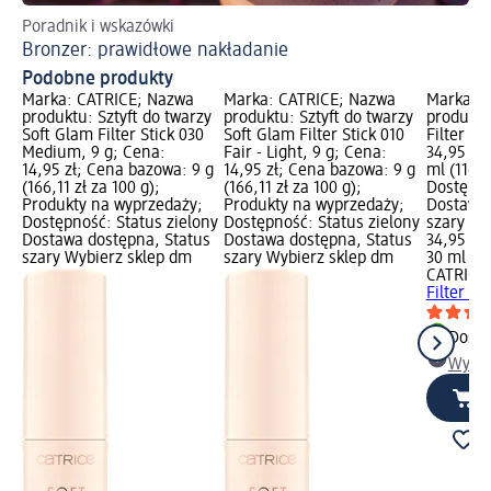
Poradnik i wskazówki
Pe
Bronzer: prawidłowe nakładanie
Ws
Podobne produkty
Marka: CATRICE; Nazwa
Marka: CATRICE; Nazwa
Marka: 
produktu: Sztyft do twarzy
produktu: Sztyft do twarzy
produktu
Soft Glam Filter Stick 030
Soft Glam Filter Stick 010
Filter 02
Medium, 9 g; Cena:
Fair - Light, 9 g; Cena:
34,95 zł
14,95 zł; Cena bazowa: 9 g
14,95 zł; Cena bazowa: 9 g
ml (116,5
(166,11 zł za 100 g);
(166,11 zł za 100 g);
Dostępno
Produkty na wyprzedaży;
Produkty na wyprzedaży;
Dostawa 
Dostępność: Status zielony
Dostępność: Status zielony
szary Wy
Dostawa dostępna, Status
Dostawa dostępna, Status
34,95 zł
szary Wybierz sklep dm
szary Wybierz sklep dm
30 ml (11
CATRICE
Filter 02
Dosta
Wybie