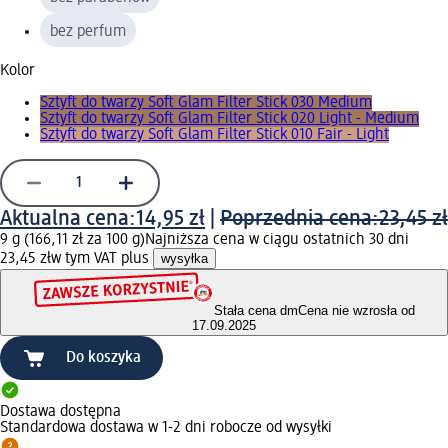
bez perfum
Kolor
Sztyft do twarzy Soft Glam Filter Stick 030 Medium
Sztyft do twarzy Soft Glam Filter Stick 020 Light - Medium
Sztyft do twarzy Soft Glam Filter Stick 010 Fair - Light
Aktualna cena:
14,95 zł
|
Poprzednia cena:
23,45 zł
9 g (166,11 zł za 100 g)
Najniższa cena w ciągu ostatnich 30 dni
23,45 zł
w tym VAT plus
wysyłka
Stała cena dm
Cena nie wzrosła od
17.09.2025
Do koszyka
Dostawa dostępna
Standardowa dostawa w 1-2 dni robocze od wysyłki