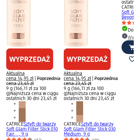
ostatnich
CATRICE
Soft Gla
Beyond..
Dosta
Wybie
Aktualna
Aktualna
cena:
14,95 zł
|
Poprzednia
cena:
14,95 zł
|
Poprzednia
cena:
23,45 zł
cena:
23,45 zł
9 g (166,11 zł za 100
9 g (166,11 zł za 100
g)
Najniższa cena w ciągu
g)
Najniższa cena w ciągu
ostatnich 30 dni 23,45 zł
ostatnich 30 dni 23,45 zł
CATRICE
Sztyft do twarzy
CATRICE
Sztyft do twarzy
Soft Glam Filter Stick 010
Soft Glam Filter Stick 030
Fair..., 9 g
Medium, 9 g