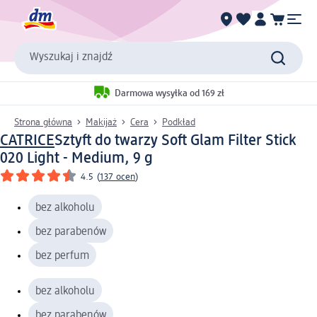
Wyszukaj i znajdź
Darmowa wysyłka od 169 zł
Strona główna
Makijaż
Cera
Podkład
CATRICE
Sztyft do twarzy Soft Glam Filter Stick
020 Light - Medium, 9 g
4.5
(
137 ocen
)
bez alkoholu
bez parabenów
bez perfum
bez alkoholu
bez parabenów