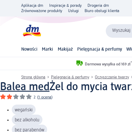
Aplikacja dm
Inspiracje & porady
Drogeria dm
Zrównoważone produkty
Usługi
Biuro obsługi klienta
Wyszukaj 
Nowości
Marki
Makijaż
Pielęgnacja & perfumy
Wł
*
Darmowa wysyłka od 169 zł
Strona główna
Pielęgnacja & perfumy
Oczyszczanie twarzy
Balea med
Żel do mycia twar
2
(
1 ocena
)
wegański
bez alkoholu
bez parabenów