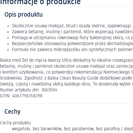
Informacje o produkcie
Opis produktu
Skutecznie usuwa makijaż, brud i osady skórne, zapewniając 
Zawiera betainę, inulinę i pantenol, które wspierają nawilżen
Pomaga w utrzymaniu równowagi flory bakteryjnej skóry, co jes
Bezpieczeństwo stosowania potwierdzone przez dermatologó
Formuła nie zawiera mikroplastiku ani syntetycznych polimer
Balea med Żel do mycia twarzy Ultra delikatny to idealne rozwiąza
betainę, inulinę i pantenol skutecznie usuwa makijaż oraz zaniec
i komfort użytkowania, co potwierdza rekomendacja Niemieckiego St
środowiska. Zgodność z Balea Clean Beauty Guide dodatkowo podkreś
świeżą, czystą i nawilżoną skórą każdego dnia. To doskonały wybór
Numer artykułu dm: 3063504
GTIN: 4067796158298
Cechy
Cechy produktu:
wegański, bez barwników, bez parabenów, bez parafiny / olejó