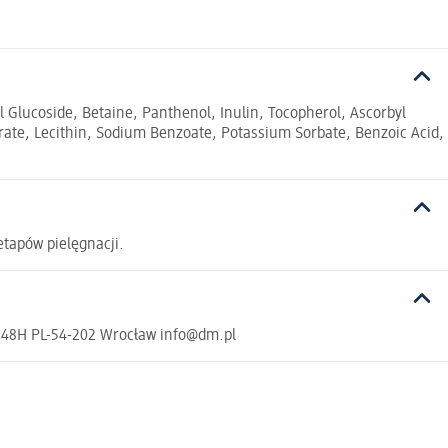
 Glucoside, Betaine, Panthenol, Inulin, Tocopherol, Ascorbyl
trate, Lecithin, Sodium Benzoate, Potassium Sorbate, Benzoic Acid,
etapów pielęgnacji.
a 48H PL-54-202 Wrocław info@dm.pl