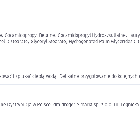
e, Cocamidopropyl Betaine, Cocamidopropyl Hydroxysultaine, Lauryl
ycol Distearate, Glyceryl Stearate, Hydrogenated Palm Glycerides Ci
sować i spłukać ciepłą wodą. Delikatne przygotowanie do kolejnych 
e Dystrybucja w Polsce: dm-drogerie markt sp. z o.o. ul. Legnick