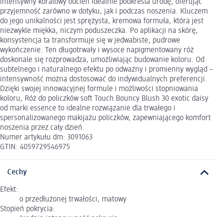
intensywny koralowy odcień idealnie podkreśla urodę, oferując
przyjemność zarówno w dotyku, jak i podczas noszenia. Kluczem
do jego unikalności jest sprężysta, kremowa formuła, która jest
niezwykle miękka, niczym poduszeczka. Po aplikacji na skórę,
konsystencja ta transformuje się w jedwabiste, pudrowe
wykończenie. Ten długotrwały i wysoce napigmentowany róż
doskonale się rozprowadza, umożliwiając budowanie koloru. Od
subtelnego i naturalnego efektu po odważny i promienny wygląd –
intensywność można dostosować do indywidualnych preferencji.
Dzięki swojej innowacyjnej formule i możliwości stopniowania
koloru, Róż do policzków soft Touch Bouncy Blush 30 exotic daisy
od marki essence to idealne rozwiązanie dla trwałego i
spersonalizowanego makijażu policzków, zapewniającego komfort
noszenia przez cały dzień.
Numer artykułu dm: 3091063
GTIN: 4059729546975
Cechy
Efekt:
o przedłużonej trwałości, matowy
Stopień pokrycia: