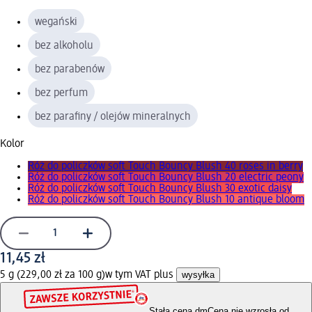
wegański
bez alkoholu
bez parabenów
bez perfum
bez parafiny / olejów mineralnych
Kolor
Róż do policzków soft Touch Bouncy Blush 40 roses in berry
Róż do policzków soft Touch Bouncy Blush 20 electric peony
Róż do policzków soft Touch Bouncy Blush 30 exotic daisy
Róż do policzków soft Touch Bouncy Blush 10 antique bloom
11,45 zł
5 g (229,00 zł za 100 g)
w tym VAT plus
wysyłka
Stała cena dm
Cena nie wzrosła od