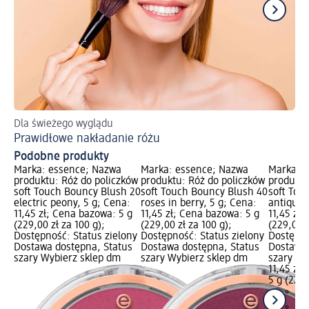
Dla świeżego wyglądu
Po
Prawidłowe nakładanie różu
Ja
Podobne produkty
Marka: essence; Nazwa
Marka: essence; Nazwa
Marka: 
produktu: Róż do policzków
produktu: Róż do policzków
produktu
soft Touch Bouncy Blush 20
soft Touch Bouncy Blush 40
soft Tou
electric peony, 5 g; Cena:
roses in berry, 5 g; Cena:
antique 
11,45 zł; Cena bazowa: 5 g
11,45 zł; Cena bazowa: 5 g
11,45 zł
(229,00 zł za 100 g);
(229,00 zł za 100 g);
(229,00 z
Dostępność: Status zielony
Dostępność: Status zielony
Dostępno
Dostawa dostępna, Status
Dostawa dostępna, Status
Dostawa 
szary Wybierz sklep dm
szary Wybierz sklep dm
szary Wy
11,45 zł
5 g (229,