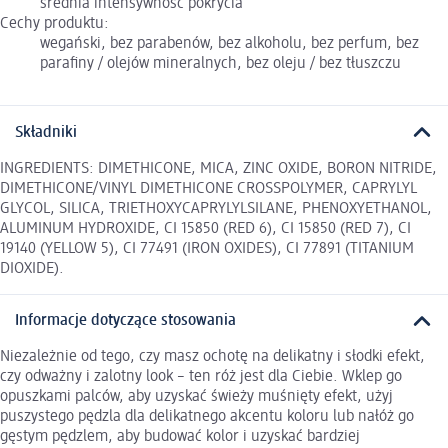
średnia intensywność pokrycia
Cechy produktu:
wegański, bez parabenów, bez alkoholu, bez perfum, bez
parafiny / olejów mineralnych, bez oleju / bez tłuszczu
Składniki
INGREDIENTS: DIMETHICONE, MICA, ZINC OXIDE, BORON NITRIDE,
DIMETHICONE/VINYL DIMETHICONE CROSSPOLYMER, CAPRYLYL
GLYCOL, SILICA, TRIETHOXYCAPRYLYLSILANE, PHENOXYETHANOL,
ALUMINUM HYDROXIDE, CI 15850 (RED 6), CI 15850 (RED 7), CI
19140 (YELLOW 5), CI 77491 (IRON OXIDES), CI 77891 (TITANIUM
DIOXIDE).
Informacje dotyczące stosowania
Niezależnie od tego, czy masz ochotę na delikatny i słodki efekt,
czy odważny i zalotny look – ten róż jest dla Ciebie. Wklep go
opuszkami palców, aby uzyskać świeży muśnięty efekt, użyj
puszystego pędzla dla delikatnego akcentu koloru lub nałóż go
gęstym pędzlem, aby budować kolor i uzyskać bardziej