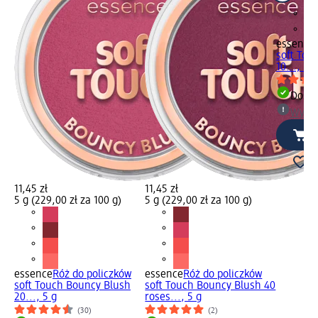
essence
soft Tou
10..., 5 g
Dosta
Wybie
11,45 zł
11,45 zł
5 g (229,00 zł za 100 g)
5 g (229,00 zł za 100 g)
essence
Róż do policzków
essence
Róż do policzków
soft Touch Bouncy Blush
soft Touch Bouncy Blush 40
20..., 5 g
roses..., 5 g
(30)
(2)