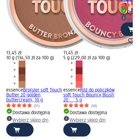
Dosta
Wybie
13,45 zł
11,45 zł
10 g (134,50 zł za 100 g)
5 g (229,00 zł za 100 g)
essence
Bronzer soft Touch
essence
Róż do policzków
Butter 20 golden
soft Touch Bouncy Blush
buttercream, 10 g
20..., 5 g
(51)
(30)
Dostawa dostępna
Dostawa dostępna
Wybierz sklep dm
Wybierz sklep dm