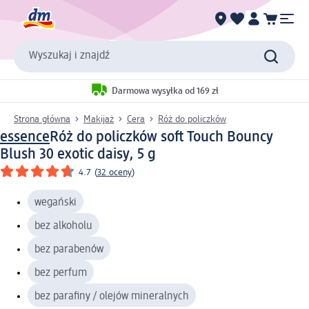
Wyszukaj i znajdź
Darmowa wysyłka od 169 zł
Strona główna
Makijaż
Cera
Róż do policzków
essence
Róż do policzków soft Touch Bouncy
Blush 30 exotic daisy, 5 g
4.7
(
32 oceny
)
wegański
bez alkoholu
bez parabenów
bez perfum
bez parafiny / olejów mineralnych