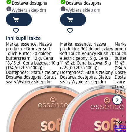
Dostawa dostępna
Dostawa dostępna
Wybierz sklep dm
Wybierz sklep dm
Inni kupili także
Marka: essence; Nazwa
Marka: essence; Nazwa
Marka: 
produktu: Bronzer soft
produktu: Róż do policzków
produktu
Touch Butter 20 golden
soft Touch Bouncy Blush 20
Touch Bu
buttercream, 10 g; Cena:
electric peony, 5 g; Cena:
buttercu
13,45 zł; Cena bazowa: 10 g
11,45 zł; Cena bazowa: 5 g
13,45 zł
(134,50 zł za 100 g);
(229,00 zł za 100 g);
(134,50 z
Dostępność: Status zielony
Dostępność: Status zielony
Dostępno
Dostawa dostępna, Status
Dostawa dostępna, Status
Dostawa 
szary Wybierz sklep dm
szary Wybierz sklep dm
szary Wy
13,45 zł
10 g (134
essence
Butter 1
buttercu