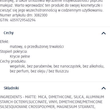
estetykę, a także umożliwia wyrażenie indywidualności poprzez
makijaż. Warto wprowadzić ten produkt do swojej kosmetyczki i
cieszyć się jego wszechstronnością w codziennym użytkowaniu.
Numer artykułu dm: 3082300
GTIN: 4059729540294
Cechy
Efekt:
matowy, o przedłużonej trwałości
Stopień pokrycia:
Krycie pełne
Cechy produktu:
wegański, bez parabenów, bez nanocząstek, bez alkoholu,
bez perfum, bez oleju / bez tłuszczu
Składniki
INGREDIENTS - MATTE: MICA, DIMETHICONE, SILICA, ALUMINUM
STARCH OCTENYLSUCCINATE, VINYL DIMETHICONE/METHICONE
SILSESQUIOXANE CROSSPOLYMER, MAGNESIUM STEARATE,