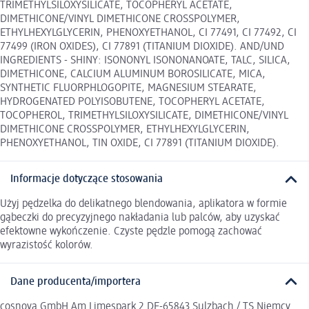
TRIMETHYLSILOXYSILICATE, TOCOPHERYL ACETATE,
DIMETHICONE/VINYL DIMETHICONE CROSSPOLYMER,
ETHYLHEXYLGLYCERIN, PHENOXYETHANOL, CI 77491, CI 77492, CI
77499 (IRON OXIDES), CI 77891 (TITANIUM DIOXIDE). AND/UND
INGREDIENTS - SHINY: ISONONYL ISONONANOATE, TALC, SILICA,
DIMETHICONE, CALCIUM ALUMINUM BOROSILICATE, MICA,
SYNTHETIC FLUORPHLOGOPITE, MAGNESIUM STEARATE,
HYDROGENATED POLYISOBUTENE, TOCOPHERYL ACETATE,
TOCOPHEROL, TRIMETHYLSILOXYSILICATE, DIMETHICONE/VINYL
DIMETHICONE CROSSPOLYMER, ETHYLHEXYLGLYCERIN,
PHENOXYETHANOL, TIN OXIDE, CI 77891 (TITANIUM DIOXIDE).
Informacje dotyczące stosowania
Użyj pędzelka do delikatnego blendowania, aplikatora w formie
gąbeczki do precyzyjnego nakładania lub palców, aby uzyskać
efektowne wykończenie. Czyste pędzle pomogą zachować
wyrazistość kolorów.
Dane producenta/importera
cosnova GmbH Am Limespark 2 DE-65843 Sulzbach / TS Niemcy