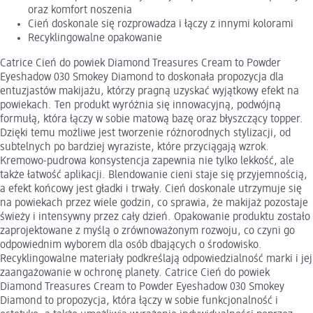
oraz komfort noszenia
Cień doskonale się rozprowadza i łączy z innymi kolorami
Recyklingowalne opakowanie
Catrice Cień do powiek Diamond Treasures Cream to Powder
Eyeshadow 030 Smokey Diamond to doskonała propozycja dla
entuzjastów makijażu, którzy pragną uzyskać wyjątkowy efekt na
powiekach. Ten produkt wyróżnia się innowacyjną, podwójną
formułą, która łączy w sobie matową bazę oraz błyszczący topper.
Dzięki temu możliwe jest tworzenie różnorodnych stylizacji, od
subtelnych po bardziej wyraziste, które przyciągają wzrok.
Kremowo-pudrowa konsystencja zapewnia nie tylko lekkość, ale
także łatwość aplikacji. Blendowanie cieni staje się przyjemnością,
a efekt końcowy jest gładki i trwały. Cień doskonale utrzymuje się
na powiekach przez wiele godzin, co sprawia, że makijaż pozostaje
świeży i intensywny przez cały dzień. Opakowanie produktu zostało
zaprojektowane z myślą o zrównoważonym rozwoju, co czyni go
odpowiednim wyborem dla osób dbających o środowisko.
Recyklingowalne materiały podkreślają odpowiedzialność marki i jej
zaangażowanie w ochronę planety. Catrice Cień do powiek
Diamond Treasures Cream to Powder Eyeshadow 030 Smokey
Diamond to propozycja, która łączy w sobie funkcjonalność i