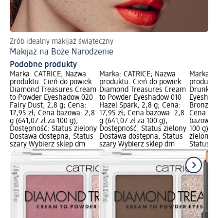
Zrób idealny makijaż świąteczny
Na
Makijaż na Boże Narodzenie
Pr
Podobne produkty
Marka: CATRICE; Nazwa
Marka: CATRICE; Nazwa
Marka: 
produktu: Cień do powiek
produktu: Cień do powiek
produktu
Diamond Treasures Cream
Diamond Treasures Cream
Drunk'n
to Powder Eyeshadow 020
to Powder Eyeshadow 010
Eyeshado
Fairy Dust, 2,8 g; Cena:
Hazel Spark, 2,8 g; Cena:
Bronzed J
17,95 zł; Cena bazowa: 2,8
17,95 zł; Cena bazowa: 2,8
Cena: 19
g (641,07 zł za 100 g);
g (641,07 zł za 100 g);
bazowa: 
Dostępność: Status zielony
Dostępność: Status zielony
100 g); 
Dostawa dostępna, Status
Dostawa dostępna, Status
zielony 
szary Wybierz sklep dm
szary Wybierz sklep dm
Status s