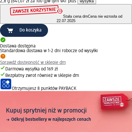
2,8 g (641,07 zł za 100 g)
w tym VAT plus
wysyłka
Stała cena dm
Cena nie wzrosła od
22.07.2025
Do koszyka
Dostawa dostępna
Standardowa dostawa w 1-2 dni robocze od wysyłki
Sprawdź dostępność w sklepie dm
Darmowa wysyłka od 169 zł
Bezpłatny zwrot również w sklepie dm
Otrzymujesz
8 punktów PAYBACK
Kupuj sprytniej niż w promocji
Odkryj bestsellery w najlepszych cenach