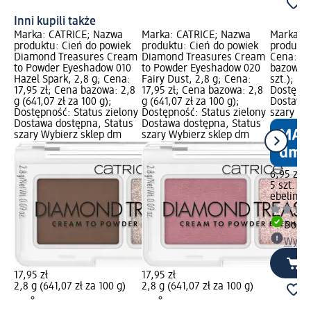
Inni kupili także
Marka: CATRICE; Nazwa
Marka: CATRICE; Nazwa
Marka: e
produktu: Cień do powiek
produktu: Cień do powiek
produktu:
Diamond Treasures Cream
Diamond Treasures Cream
Cena: 6,
to Powder Eyeshadow 010
to Powder Eyeshadow 020
bazowa: 5
Hazel Spark, 2,8 g; Cena:
Fairy Dust, 2,8 g; Cena:
szt.); P
17,95 zł; Cena bazowa: 2,8
17,95 zł; Cena bazowa: 2,8
Dostępno
g (641,07 zł za 100 g);
g (641,07 zł za 100 g);
Dostawa 
Dostępność: Status zielony
Dostępność: Status zielony
szary Wy
Dostawa dostępna, Status
Dostawa dostępna, Status
szary Wybierz sklep dm
szary Wybierz sklep dm
6,95 zł
5 szt. (1,
ebelin
Ap
Dosta
Wybie
17,95 zł
17,95 zł
2,8 g (641,07 zł za 100 g)
2,8 g (641,07 zł za 100 g)