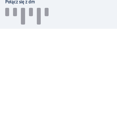
Połącz się z dm
Pobierz aplikację dm:
© 2026 dm-drogerie markt sp. z o.o.
Impressum
Polityka prywatności
Ogólne warunki handlowe
Odstąpienie od umowy w dm
Rozstrzyganie sporów
Zgłaszanie nieprawidłowości
Utylizacja sprzętu elektrycznego
Deklaracja w sprawie dostępności