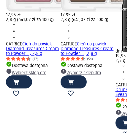
17,95 zł
17,95 zł
2,8 g (641,07 zł za 100 g)
2,8 g (641,07 zł za 100 g)
CATRICE
Cień do powiek
CATRICE
Cień do powiek
Diamond Treasures Cream
Diamond Treasures Cream
dm
to Powder..., 2,8 g
to Powder..., 2,8 g
19,95 zł
(57)
(54)
2,5 g (79
Dostawa dostępna
Dostawa dostępna
Wybierz sklep dm
Wybierz sklep dm
CATRICE
Drunk'n
Eyeshado
Dosta
Wybie