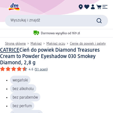
Wyszukaj i znajdź
Darmowa wysyłka od 169 zł
Strona główna
Makijaż
Makijaż oczu
Cienie do powiek i palety
CATRICE
Cień do powiek Diamond Treasures
Cream to Powder Eyeshadow 030 Smokey
Diamond, 2,8 g
4.6
(
51 ocen
)
wegański
bez alkoholu
bez parabenów
bez perfum