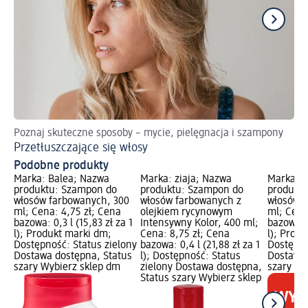
Poznaj skuteczne sposoby – mycie, pielęgnacja i szampony
Po
Przetłuszczające się włosy
Oc
Podobne produkty
Marka: Balea; Nazwa
Marka: ziaja; Nazwa
Marka: E
produktu: Szampon do
produktu: Szampon do
produkt
włosów farbowanych, 300
włosów farbowanych z
włosów f
ml; Cena: 4,75 zł; Cena
olejkiem rycynowym
ml; Cena
bazowa: 0,3 l (15,83 zł za 1
Intensywny Kolor, 400 ml;
bazowa: 0
l); Produkt marki dm;
Cena: 8,75 zł; Cena
l); Prod
Dostępność: Status zielony
bazowa: 0,4 l (21,88 zł za 1
Dostępno
Dostawa dostępna, Status
l); Dostępność: Status
Dostawa 
szary Wybierz sklep dm
zielony Dostawa dostępna,
szary Wy
Status szary Wybierz sklep