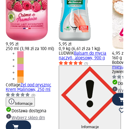
9,95 zł
5,95 zł
250 ml (3,98 zł za 100 ml)
0,9 kg (6,61 zł za 1 kg)
LUDWIK
Balsam do mycia
4,95 zł
naczyń, aloesowy, 900 g
160 g (3,
Bobovita
(1)
miesiącu
żywienia
Dosta
Cottage
Żel pod prysznic
Krem Malinowy, 250 ml
Wybie
(0)
Informacje
Dostawa dostępna
Wybierz sklep dm
Informacje