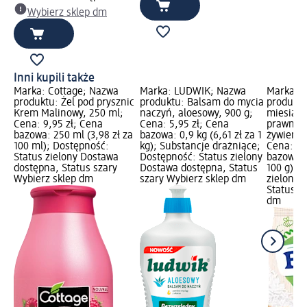
Wybierz sklep dm
Inni kupili także
Marka: Cottage; Nazwa
Marka: LUDWIK; Nazwa
Marka: B
produktu: Żel pod prysznic
produktu: Balsam do mycia
produktu
Krem Malinowy, 250 ml;
naczyń, aloesowy, 900 g;
miesiącu
Cena: 9,95 zł; Cena
Cena: 5,95 zł; Cena
prawna:
bazowa: 250 ml (3,98 zł za
bazowa: 0,9 kg (6,61 zł za 1
żywienia
100 ml); Dostępność:
kg); Substancje drażniące;
Cena: 4,
Status zielony Dostawa
Dostępność: Status zielony
bazowa: 1
dostępna, Status szary
Dostawa dostępna, Status
100 g); 
Wybierz sklep dm
szary Wybierz sklep dm
zielony 
Status s
dm