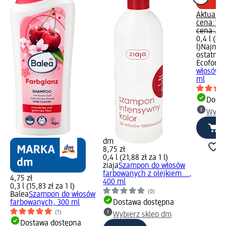
Aktualna
cena:
16,
cena:
24,
0,4 l (42,
l)
Najniżs
ostatnich
Ecoforia
włosów f
ml
Dosta
Wybie
dm
8,75 zł
0,4 l (21,88 zł za 1 l)
ziaja
Szampon do włosów
farbowanych z olejkiem...,
4,75 zł
400 ml
0,3 l (15,83 zł za 1 l)
(0)
Balea
Szampon do włosów
farbowanych, 300 ml
Dostawa dostępna
(1)
Wybierz sklep dm
Dostawa dostępna