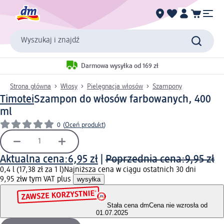
Wyszukaj i znajdź
Darmowa wysyłka od 169 zł
Strona główna
Włosy
Pielęgnacja włosów
Szampony
Timotei
Szampon do włosów farbowanych, 400
ml
0
(
Oceń produkt
)
Aktualna cena:
6,95 zł
|
Poprzednia cena:
9,95 zł
0,4 l (17,38 zł za 1 l)
Najniższa cena w ciągu ostatnich 30 dni
9,95 zł
w tym VAT plus
wysyłka
Stała cena dm
Cena nie wzrosła od
01.07.2025