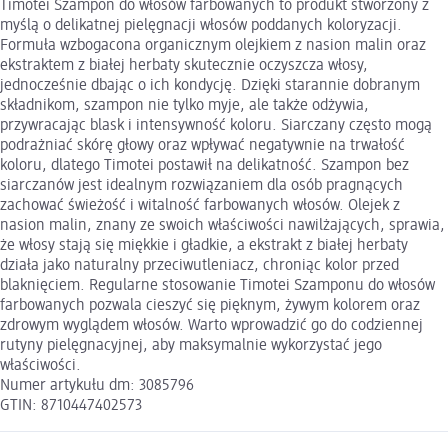
Timotei Szampon do włosów farbowanych to produkt stworzony z
myślą o delikatnej pielęgnacji włosów poddanych koloryzacji.
Formuła wzbogacona organicznym olejkiem z nasion malin oraz
ekstraktem z białej herbaty skutecznie oczyszcza włosy,
jednocześnie dbając o ich kondycję. Dzięki starannie dobranym
składnikom, szampon nie tylko myje, ale także odżywia,
przywracając blask i intensywność koloru. Siarczany często mogą
podrażniać skórę głowy oraz wpływać negatywnie na trwałość
koloru, dlatego Timotei postawił na delikatność. Szampon bez
siarczanów jest idealnym rozwiązaniem dla osób pragnących
zachować świeżość i witalność farbowanych włosów. Olejek z
nasion malin, znany ze swoich właściwości nawilżających, sprawia,
że włosy stają się miękkie i gładkie, a ekstrakt z białej herbaty
działa jako naturalny przeciwutleniacz, chroniąc kolor przed
blaknięciem. Regularne stosowanie Timotei Szamponu do włosów
farbowanych pozwala cieszyć się pięknym, żywym kolorem oraz
zdrowym wyglądem włosów. Warto wprowadzić go do codziennej
rutyny pielęgnacyjnej, aby maksymalnie wykorzystać jego
właściwości.
Numer artykułu dm: 3085796
GTIN: 8710447402573