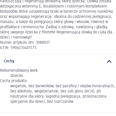
natłuszczają i regenerują delikatną skórę dziecka. Oliwka została
wzbogacona witaminą E, bisabololem i roślinnym kompleksem
biolipidów, które uzupełniają braki w barierze ochronnej naskórka
oraz wspomagają regenerację. Idealna do codziennej pielęgnacji,
masażu, a także do pielęgnacji skóry głowy i włosów, również w
profilaktyce ciemieniuchy. Zadbaj o zdrową, nawilżoną i gładką
skórę swojego dziecka z MomMe Regenerującą oliwką do ciała dla
dzieci i niemowląt!
Numer artykułu dm: 3088037
GTIN: 5906233401575
Cechy
Rekomendowany wiek:
dziecko
Cechy produktu:
wegański, bez barwników, bez parafiny / olejów mineralnych,
bez alkoholu, wegetariański, bez soli glinu (ACH), ph
neutralne dla skóry, łagodna pielęgnacja, przeznaczona
specjalnie dla dzieci, bez siarczanów