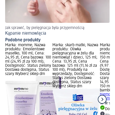
Jak sprawić, by pielęgnacja była przyjemnością
Kąpanie niemowlęcia
Podobne produkty
Marka: momme; Nazwa
Marka: skarb matki; Nazwa
Marka: 
produktu: Emoilentowe
produktu: Oliwka
produktu
masełko, 100 ml; Cena:
pielęgnacyjna w żelu dla
niemowlą
24,95 zł; Cena bazowa: 100
niemowląt i dzieci, 125 ml;
150 ml; C
ml (24,95 zł za 100 ml);
Cena: 13,95 zł; Cena
Cena baz
Dostępność: Status zielony
bazowa: 125 ml (11,16 zł za
(9,97 zł 
Dostawa dostępna, Status
100 ml); Produkty na
Dostępno
szary Wybierz sklep dm
wyprzedaży; Dostępność:
Dostawa 
Status zielony Dostawa
szary Wy
dostępna, Status szary
14,95 zł
Wybierz sklep dm
150 ml (9
bambino
niemowlą
150 ml
Dosta