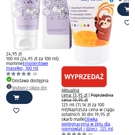
Wybie
24,95 zł
100 ml (24,95 zł za 100 ml)
momme
Emoilentowe
masełko, 100 ml
(0)
Dostawa dostępna
Wybierz sklep dm
Aktualna
cena:
13,95 zł
|
Poprzednia
cena:
19,95 zł
125 ml (11,16 zł za 100
ml)
Najniższa cena w ciągu
ostatnich 30 dni 19,95 zł
skarb matki
Oliwka
pielęgnacyjna w żelu dla
niemowląt i dzieci, 125 ml
(0)