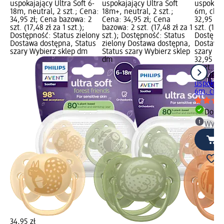
uspokajający Ultra Soft 6-
uspokajający Ultra Soft
uspokajaj
18m, neutral, 2 szt.; Cena:
18m+, neutral, 2 szt.;
6m, chło
34,95 zł; Cena bazowa: 2
Cena: 34,95 zł; Cena
32,95 zł
szt. (17,48 zł za 1 szt.);
bazowa: 2 szt. (17,48 zł za 1
szt. (16,4
Dostępność: Status zielony
szt.); Dostępność: Status
Dostępno
Dostawa dostępna, Status
zielony Dostawa dostępna,
Dostawa 
szary Wybierz sklep dm
Status szary Wybierz sklep
szary Wy
dm
32,95 zł
2 szt. (16
PHILIPS
uspokajaj
6m, chłop
Dosta
Wybie
34,95 zł