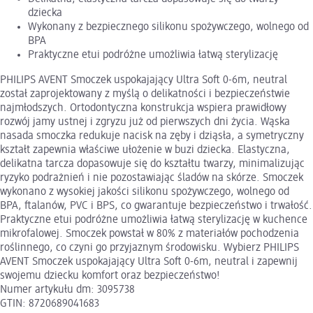
dziecka
Wykonany z bezpiecznego silikonu spożywczego, wolnego od
BPA
Praktyczne etui podróżne umożliwia łatwą sterylizację
PHILIPS AVENT Smoczek uspokajający Ultra Soft 0-6m, neutral
został zaprojektowany z myślą o delikatności i bezpieczeństwie
najmłodszych. Ortodontyczna konstrukcja wspiera prawidłowy
rozwój jamy ustnej i zgryzu już od pierwszych dni życia. Wąska
nasada smoczka redukuje nacisk na zęby i dziąsła, a symetryczny
kształt zapewnia właściwe ułożenie w buzi dziecka. Elastyczna,
delikatna tarcza dopasowuje się do kształtu twarzy, minimalizując
ryzyko podrażnień i nie pozostawiając śladów na skórze. Smoczek
wykonano z wysokiej jakości silikonu spożywczego, wolnego od
BPA, ftalanów, PVC i BPS, co gwarantuje bezpieczeństwo i trwałość.
Praktyczne etui podróżne umożliwia łatwą sterylizację w kuchence
mikrofalowej. Smoczek powstał w 80% z materiałów pochodzenia
roślinnego, co czyni go przyjaznym środowisku. Wybierz PHILIPS
AVENT Smoczek uspokajający Ultra Soft 0-6m, neutral i zapewnij
swojemu dziecku komfort oraz bezpieczeństwo!
Numer artykułu dm: 3095738
GTIN: 8720689041683