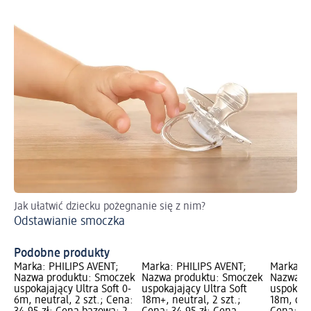
Jak ułatwić dziecku pożegnanie się z nim?
Dow
Odstawianie smoczka
re
Cz
Podobne produkty
Marka: PHILIPS AVENT;
Marka: PHILIPS AVENT;
Marka: P
Nazwa produktu: Smoczek
Nazwa produktu: Smoczek
Nazwa p
uspokajający Ultra Soft 0-
uspokajający Ultra Soft
uspokajaj
6m, neutral, 2 szt.; Cena:
18m+, neutral, 2 szt.;
18m, dzi