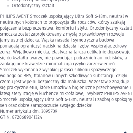
Ortodontyczny kształt
PHILIPS AVENT Smoczek uspokajający Ultra Soft 6-18m, neutral w
neutralnych kolorach to propozycja dla rodziców, którzy szukają
połączenia bezpieczeństwa, komfortu i stylu. Ortodontyczny kształt
smoczka został zaprojektowany z myślą o prawidłowym rozwoju
jamy ustnej dziecka. Wąska nasada i symetryczna budowa
pomagają ograniczyć nacisk na dziąsła i zęby, wspierając zdrowy
zgryz. Wyjątkowo miękka, elastyczna tarcza delikatnie dopasowuje
się do kształtu twarzy, nie powodując podrażnień ani odcisków, a
zaokrąglone krawędzie minimalizują ryzyko zaczerwienień.
Smoczek wykonano z wysokiej jakości silikonu spożywczego,
wolnego od BPA, ftalanów i innych szkodliwych substancji, dzięki
czemu jest w pełni bezpieczny dla maluszka. W zestawie znajduje
się praktyczne etui, które umożliwia higieniczne przechowywanie i
łatwą sterylizację w kuchence mikrofalowej. Wybierz PHILIPS AVENT
Smoczek uspokajający Ultra Soft 6-18m, neutral i zadbaj o spokojny
sen oraz dobre samopoczucie swojego dziecka!
Numer artykułu dm: 3095739
GTIN: 8720689041324