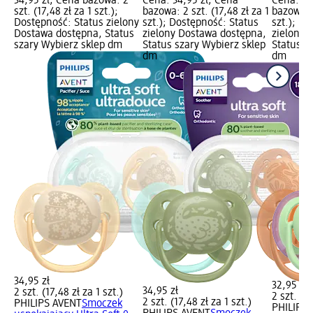
34,95 zł; Cena bazowa: 2
Cena: 34,95 zł; Cena
Cena: 32
szt. (17,48 zł za 1 szt.);
bazowa: 2 szt. (17,48 zł za 1
bazowa: 2
Dostępność: Status zielony
szt.); Dostępność: Status
szt.); D
Dostawa dostępna, Status
zielony Dostawa dostępna,
zielony 
szary Wybierz sklep dm
Status szary Wybierz sklep
Status s
dm
dm
34,95 zł
32,95 zł
34,95 zł
2 szt. (17,48 zł za 1 szt.)
2 szt. (16
2 szt. (17,48 zł za 1 szt.)
PHILIPS AVENT
Smoczek
PHILIPS