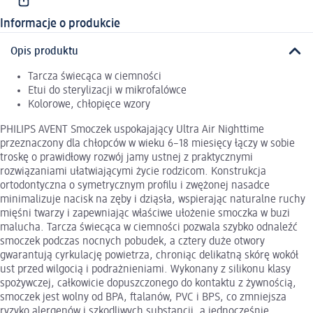
Informacje o produkcie
Opis produktu
Tarcza świecąca w ciemności
Etui do sterylizacji w mikrofalówce
Kolorowe, chłopięce wzory
PHILIPS AVENT Smoczek uspokajający Ultra Air Nighttime
przeznaczony dla chłopców w wieku 6–18 miesięcy łączy w sobie
troskę o prawidłowy rozwój jamy ustnej z praktycznymi
rozwiązaniami ułatwiającymi życie rodzicom. Konstrukcja
ortodontyczna o symetrycznym profilu i zwężonej nasadce
minimalizuje nacisk na zęby i dziąsła, wspierając naturalne ruchy
mięśni twarzy i zapewniając właściwe ułożenie smoczka w buzi
malucha. Tarcza świecąca w ciemności pozwala szybko odnaleźć
smoczek podczas nocnych pobudek, a cztery duże otwory
gwarantują cyrkulację powietrza, chroniąc delikatną skórę wokół
ust przed wilgocią i podrażnieniami. Wykonany z silikonu klasy
spożywczej, całkowicie dopuszczonego do kontaktu z żywnością,
smoczek jest wolny od BPA, ftalanów, PVC i BPS, co zmniejsza
ryzyko alergenów i szkodliwych substancji, a jednocześnie