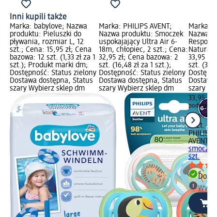
Inni kupili także
Marka: babylove; Nazwa
Marka: PHILIPS AVENT;
Marka: P
produktu: Pieluszki do
Nazwa produktu: Smoczek
Nazwa p
pływania, rozmiar L, 12
uspokajający Ultra Air 6-
Respons
szt.; Cena: 15,95 zł; Cena
18m, chłopiec, 2 szt.; Cena:
Natural 
bazowa: 12 szt. (1,33 zł za 1
32,95 zł; Cena bazowa: 2
33,95 zł
szt.); Produkt marki dm;
szt. (16,48 zł za 1 szt.);
szt. (33,9
Dostępność: Status zielony
Dostępność: Status zielony
Dostępno
Dostawa dostępna, Status
Dostawa dostępna, Status
Dostawa 
szary Wybierz sklep dm
szary Wybierz sklep dm
szary Wy
(
33,95 zł
podlega ra
nie otrzy
1 szt. (33
PHILIPS
AVENT
Re
smoczek 
szt.
Dosta
Wybie