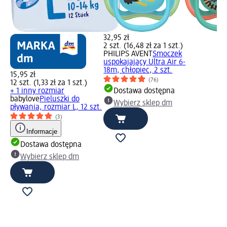
32,95 zł
2 szt. (16,48 zł za 1 szt.)
PHILIPS AVENT
Smoczek
uspokajający Ultra Air 6-
18m, chłopiec, 2 szt.
15,95 zł
(76)
12 szt. (1,33 zł za 1 szt.)
+ 1 inny rozmiar
Dostawa dostępna
babylove
Pieluszki do
Wybierz sklep dm
pływania, rozmiar L, 12 szt.
(3)
Informacje
Dostawa dostępna
Wybierz sklep dm