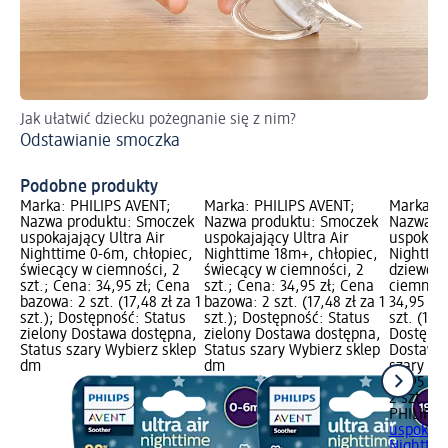
Jak ułatwić dziecku pożegnanie się z nim?
Dow
Odstawianie smoczka
re
Cz
Podobne produkty
Marka: PHILIPS AVENT;
Marka: PHILIPS AVENT;
Marka: P
Nazwa produktu: Smoczek
Nazwa produktu: Smoczek
Nazwa p
uspokajający Ultra Air
uspokajający Ultra Air
uspokaja
Nighttime 0-6m, chłopiec,
Nighttime 18m+, chłopiec,
Nighttim
świecący w ciemności, 2
świecący w ciemności, 2
dziewczy
szt.; Cena: 34,95 zł; Cena
szt.; Cena: 34,95 zł; Cena
ciemnośc
bazowa: 2 szt. (17,48 zł za 1
bazowa: 2 szt. (17,48 zł za 1
34,95 zł
szt.); Dostępność: Status
szt.); Dostępność: Status
szt. (17,4
zielony Dostawa dostępna,
zielony Dostawa dostępna,
Dostępno
Status szary Wybierz sklep
Status szary Wybierz sklep
Dostawa 
dm
dm
szary Wy
34,95 zł
2 szt. (17
PHILIPS
uspokaja
Nighttime