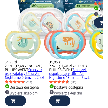
Dosta
Wybie
34,95 zł
34,95 zł
2 szt. (17,48 zł za 1 szt.)
2 szt. (17,48 zł za 1 szt.)
PHILIPS AVENT
Smoczek
PHILIPS AVENT
Smoczek
uspokajający Ultra Air
uspokajający Ultra Air
Nighttime 0-6m,..., 2 szt.
Nighttime 18m+,..., 2 szt.
(113)
(113)
Dostawa dostępna
Dostawa dostępna
Wybierz sklep dm
Wybierz sklep dm