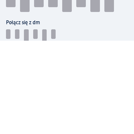
Połącz się z dm
Pobierz aplikację dm:
© 2026 dm-drogerie markt sp. z o.o.
Impressum
Polityka prywatności
Ogólne warunki handlowe
Odstąpienie od umowy w dm
Rozstrzyganie sporów
Zgłaszanie nieprawidłowości