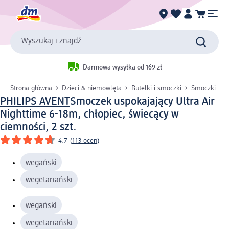
Wyszukaj i znajdź
Darmowa wysyłka od 169 zł
Strona główna
Dzieci & niemowlęta
Butelki i smoczki
Smoczki
PHILIPS AVENT
Smoczek uspokajający Ultra Air
Nighttime 6-18m, chłopiec, świecący w
ciemności, 2 szt.
4.7
(
113 ocen
)
wegański
wegetariański
wegański
wegetariański