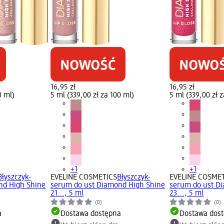
16,95 zł
16,95 zł
0 ml)
5 ml (339,00 zł za 100 ml)
5 ml (339,00 zł 
+1
+1
Błyszczyk-
EVELINE COSMETICS
Błyszczyk-
EVELINE COSME
nd High Shine
serum do ust Diamond High Shine
serum do ust D
21..., 5 ml
23..., 5 ml
(0)
(0)
a
Dostawa dostępna
Dostawa dos