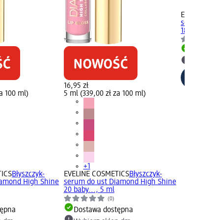
+1
EVELINE CO
serum do u
18..., 5 ml
Dostawa
Wybierz 
16,95 zł
za 100 ml)
5 ml (339,00 zł za 100 ml)
+1
TICS
Błyszczyk-
EVELINE COSMETICS
Błyszczyk-
iamond High Shine
serum do ust Diamond High Shine
20 baby..., 5 ml
(0)
tępna
Dostawa dostępna