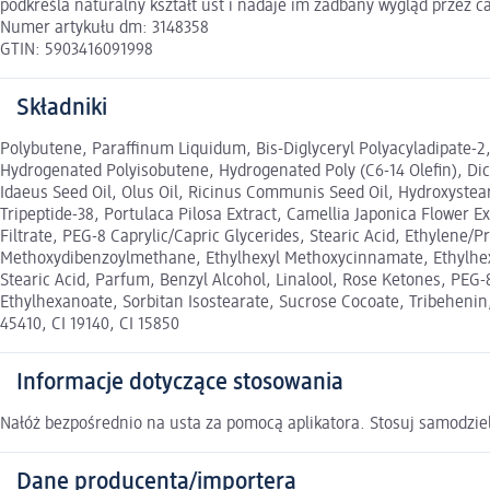
podkreśla naturalny kształt ust i nadaje im zadbany wygląd przez ca
Numer artykułu dm: 3148358
GTIN: 5903416091998
Składniki
Polybutene, Paraffinum Liquidum, Bis-Diglyceryl Polyacyladipate-2, D
Hydrogenated Polyisobutene, Hydrogenated Poly (C6-14 Olefin), Dica
Idaeus Seed Oil, Olus Oil, Ricinus Communis Seed Oil, Hydroxystear
Tripeptide-38, Portulaca Pilosa Extract, Camellia Japonica Flower E
Filtrate, PEG-8 Caprylic/Capric Glycerides, Stearic Acid, Ethylene
Methoxydibenzoylmethane, Ethylhexyl Methoxycinnamate, Ethylhexyl 
Stearic Acid, Parfum, Benzyl Alcohol, Linalool, Rose Ketones, PEG-8
Ethylhexanoate, Sorbitan Isostearate, Sucrose Cocoate, Tribehenin, 
45410, CI 19140, CI 15850
Informacje dotyczące stosowania
Nałóż bezpośrednio na usta za pomocą aplikatora. Stosuj samodzieln
Dane producenta/importera