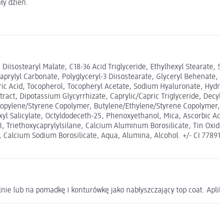
ły dzień.
iisostearyl Malate, C18-36 Acid Triglyceride, Ethylhexyl Stearate, S
prylyl Carbonate, Polyglyceryl-3 Diisostearate, Glyceryl Behenate, 
ic Acid, Tocopherol, Tocopheryl Acetate, Sodium Hyaluronate, Hydro
xtract, Dipotassium Glycyrrhizate, Caprylic/Capric Triglyceride, De
/Propylene/Styrene Copolymer, Butylene/Ethylene/Styrene Copolymer,
Salicylate, Octyldodeceth-25, Phenoxyethanol, Mica, Ascorbic Acid,
, Triethoxycaprylylsilane, Calcium Aluminum Borosilicate, Tin Oxide
Calcium Sodium Borosilicate, Aqua, Alumina, Alcohol. +/- CI 77891, 
ie lub na pomadkę i konturówkę jako nabłyszczający top coat. Aplik