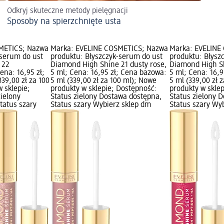
Odkryj skuteczne metody pielęgnacji
Sposoby na spierzchnięte usta
METICS; Nazwa
Marka: EVELINE COSMETICS; Nazwa
Marka: EVELINE
-serum do ust
produktu: Błyszczyk-serum do ust
produktu: Błysz
 22
Diamond High Shine 21 dusty rose,
Diamond High Sh
na: 16,95 zł;
5 ml; Cena: 16,95 zł; Cena bazowa:
5 ml; Cena: 16,
39,00 zł za 100
5 ml (339,00 zł za 100 ml); Nowe
5 ml (339,00 zł 
 sklepie;
produkty w sklepie; Dostępność:
produkty w skle
zielony
Status zielony Dostawa dostępna,
Status zielony 
tatus szary
Status szary Wybierz sklep dm
Status szary Wy