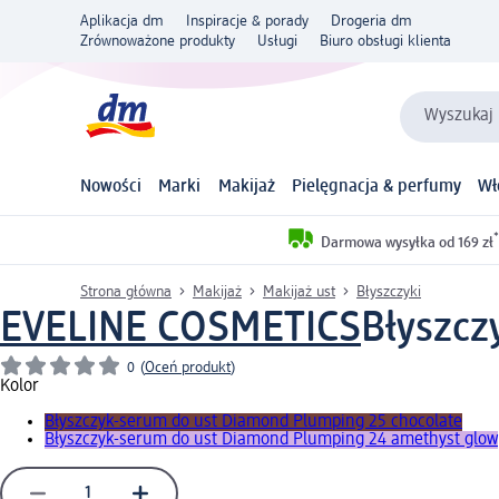
Aplikacja dm
Inspiracje & porady
Drogeria dm
Zrównoważone produkty
Usługi
Biuro obsługi klienta
Wyszukaj 
Nowości
Marki
Makijaż
Pielęgnacja & perfumy
Wł
*
Darmowa wysyłka od 169 zł
Strona główna
Makijaż
Makijaż ust
Błyszczyki
EVELINE COSMETICS
Błyszcz
0
(
Oceń produkt
)
Kolor
Błyszczyk-serum do ust Diamond Plumping 25 chocolate
Błyszczyk-serum do ust Diamond Plumping 24 amethyst glow