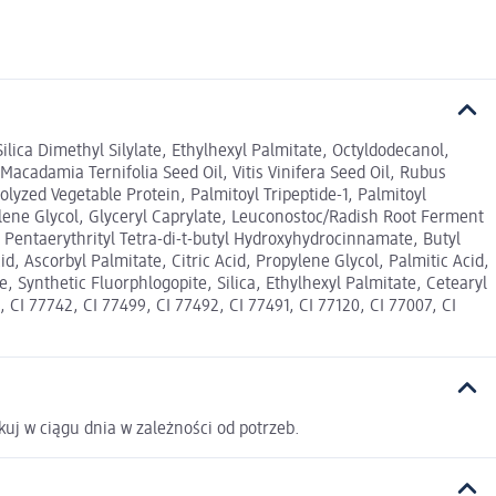
ilica Dimethyl Silylate, Ethylhexyl Palmitate, Octyldodecanol,
Macadamia Ternifolia Seed Oil, Vitis Vinifera Seed Oil, Rubus
lyzed Vegetable Protein, Palmitoyl Tripeptide-1, Palmitoyl
cylene Glycol, Glyceryl Caprylate, Leuconostoc/Radish Root Ferment
 Pentaerythrityl Tetra-di-t-butyl Hydroxyhydrocinnamate, Butyl
 Ascorbyl Palmitate, Citric Acid, Propylene Glycol, Palmitic Acid,
, Synthetic Fluorphlogopite, Silica, Ethylhexyl Palmitate, Cetearyl
CI 77742, CI 77499, CI 77492, CI 77491, CI 77120, CI 77007, CI
uj w ciągu dnia w zależności od potrzeb.