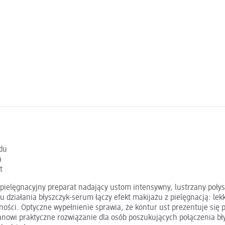
ądu
a
t
ielęgnacyjny preparat nadający ustom intensywny, lustrzany połysk 
u działania błyszczyk-serum łączy efekt makijażu z pielęgnacją: le
ości. Optyczne wypełnienie sprawia, że kontur ust prezentuje się p
nowi praktyczne rozwiązanie dla osób poszukujących połączenia bły