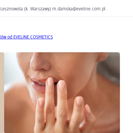
-506 Lesznowola (k. Warszawy) m.damska@eveline.com.pl
któw od EVELINE COSMETICS