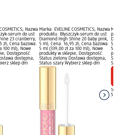
 COSMETICS; Nazwa
Marka: EVELINE COSMETICS; Nazwa
Marka: EVE
czyk-serum do ust
produktu: Błyszczyk-serum do ust
produktu: B
ine 23 cranberry,
Diamond High Shine 20 baby pink,
Diamond Hig
95 zł; Cena bazowa:
5 ml; Cena: 16,95 zł; Cena bazowa:
5 ml; Cena:
za 100 ml); Nowe
5 ml (339,00 zł za 100 ml); Nowe
5 ml (339,00
pie; Dostępność:
produkty w sklepie; Dostępność:
produkty w 
Dostawa dostępna,
Status zielony Dostawa dostępna,
Status ziel
bierz sklep dm
Status szary Wybierz sklep dm
Status szar
16,95 zł
5 ml (339,00