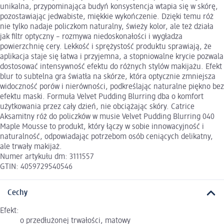
unikalna, przypominająca budyń konsystencja wtapia się w skórę,
pozostawiając jedwabiste, miękkie wykończenie. Dzięki temu róż
nie tylko nadaje policzkom naturalny, świeży kolor, ale też działa
jak filtr optyczny – rozmywa niedoskonałości i wygładza
powierzchnię cery. Lekkość i sprężystość produktu sprawiają, że
aplikacja staje się łatwa i przyjemna, a stopniowalne krycie pozwala
dostosować intensywność efektu do różnych stylów makijażu. Efekt
blur to subtelna gra światła na skórze, która optycznie zmniejsza
widoczność porów i nierówności, podkreślając naturalne piękno bez
efektu maski. Formuła Velvet Pudding Blurring dba o komfort
użytkowania przez cały dzień, nie obciążając skóry. Catrice
Aksamitny róż do policzków w musie Velvet Pudding Blurring 040
Maple Mousse to produkt, który łączy w sobie innowacyjność i
naturalność, odpowiadając potrzebom osób ceniących delikatny,
ale trwały makijaż.
Numer artykułu dm: 3111557
GTIN: 4059729540546
Cechy
Efekt:
o przedłużonej trwałości, matowy