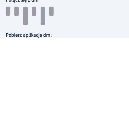
Połącz się z dm
Pobierz aplikację dm:
© 2026 dm-drogerie markt sp. z o.o.
Impressum
Polityka prywatności
Ogólne warunki handlowe
Odstąpienie od umowy w dm
Rozstrzyganie sporów
Zgłaszanie nieprawidłowości
Utylizacja sprzętu elektrycznego
Deklaracja w sprawie dostępności