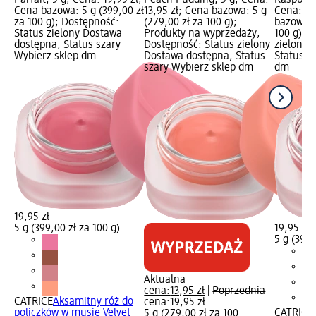
Cena bazowa: 5 g (399,00 zł
13,95 zł; Cena bazowa: 5 g
Cena: 19
za 100 g); Dostępność:
(279,00 zł za 100 g);
bazowa: 
Status zielony Dostawa
Produkty na wyprzedaży;
100 g); 
dostępna, Status szary
Dostępność: Status zielony
zielony 
Wybierz sklep dm
Dostawa dostępna, Status
Status s
szary Wybierz sklep dm
dm
19,95 zł
5 g (399,00 zł za 100 g)
19,95 zł
5 g (399,
Aktualna
cena:
13,95 zł
|
Poprzednia
CATRICE
Aksamitny róż do
cena:
19,95 zł
policzków w musie Velvet
CATRICE
5 g (279,00 zł za 100