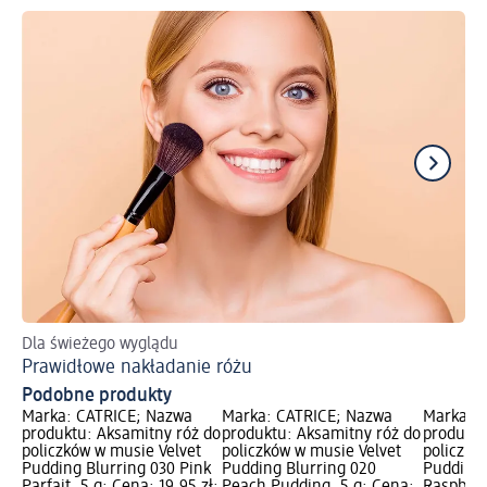
Dla świeżego wyglądu
Po
Prawidłowe nakładanie różu
Ja
Podobne produkty
Marka: CATRICE; Nazwa
Marka: CATRICE; Nazwa
Marka: 
produktu: Aksamitny róż do
produktu: Aksamitny róż do
produktu
policzków w musie Velvet
policzków w musie Velvet
policzkó
Pudding Blurring 030 Pink
Pudding Blurring 020
Pudding 
Parfait, 5 g; Cena: 19,95 zł;
Peach Pudding, 5 g; Cena:
Raspberr