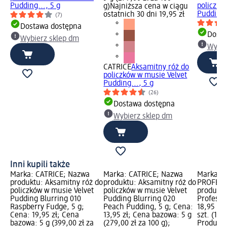
Pudding..., 5 g
policzkó
g)
Najniższa cena w ciągu
Pudding.
ostatnich 30 dni 19,95 zł
(7)
Dostawa dostępna
Dosta
Wybierz sklep dm
Wybie
CATRICE
Aksamitny róż do
policzków w musie Velvet
Pudding..., 5 g
(26)
Dostawa dostępna
Wybierz sklep dm
Inni kupili także
Marka: CATRICE; Nazwa
Marka: CATRICE; Nazwa
Marka: e
produktu: Aksamitny róż do
produktu: Aksamitny róż do
PROFESS
policzków w musie Velvet
policzków w musie Velvet
produktu
Pudding Blurring 010
Pudding Blurring 020
Professio
Raspberry Fudge, 5 g;
Peach Pudding, 5 g; Cena:
18,95 zł
Cena: 19,95 zł; Cena
13,95 zł; Cena bazowa: 5 g
szt. (18,9
bazowa: 5 g (399,00 zł za
(279,00 zł za 100 g);
Produkt 