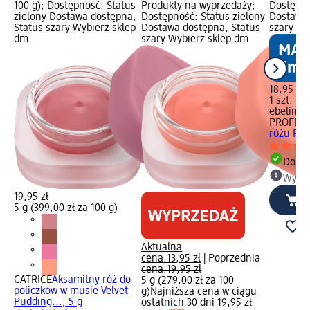
100 g); Dostępność: Status
Produkty na wyprzedaży;
Dostępno
zielony Dostawa dostępna,
Dostępność: Status zielony
Dostawa 
Status szary Wybierz sklep
Dostawa dostępna, Status
szary Wy
dm
szary Wybierz sklep dm
18,95 zł
1 szt. (18
ebelin
PROFESS
różu Prof
Dosta
Wybie
19,95 zł
5 g (399,00 zł za 100 g)
Aktualna
cena:
13,95 zł
|
Poprzednia
cena:
19,95 zł
CATRICE
Aksamitny róż do
5 g (279,00 zł za 100
policzków w musie Velvet
g)
Najniższa cena w ciągu
Pudding..., 5 g
ostatnich 30 dni 19,95 zł