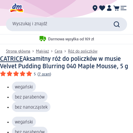
Wyszukaj i znajdź
Darmowa wysyłka od 169 zł
Strona główna
Makijaż
Cera
Róż do policzków
CATRICE
Aksamitny róż do policzków w musie
Velvet Pudding Blurring 040 Maple Mousse, 5 g
5
(
7 ocen
)
wegański
bez parabenów
bez nanocząstek
wegański
bez parabenów