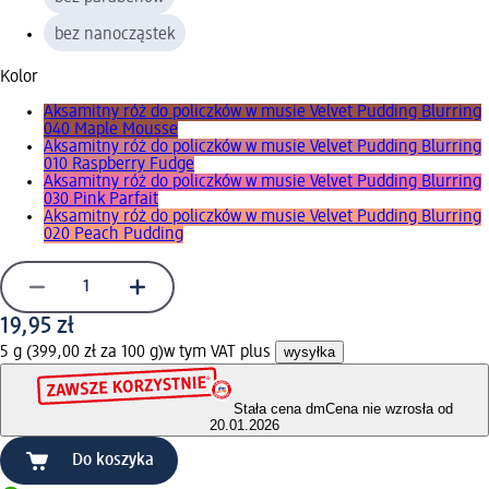
bez nanocząstek
Kolor
Aksamitny róż do policzków w musie Velvet Pudding Blurring
040 Maple Mousse
Aksamitny róż do policzków w musie Velvet Pudding Blurring
010 Raspberry Fudge
Aksamitny róż do policzków w musie Velvet Pudding Blurring
030 Pink Parfait
Aksamitny róż do policzków w musie Velvet Pudding Blurring
020 Peach Pudding
19,95 zł
5 g (399,00 zł za 100 g)
w tym VAT plus
wysyłka
Stała cena dm
Cena nie wzrosła od
20.01.2026
Do koszyka