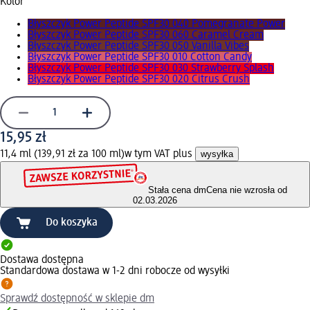
Kolor
Błyszczyk Power Peptide SPF30 040 Pomegranate Power
Błyszczyk Power Peptide SPF30 060 Caramel Cream
Błyszczyk Power Peptide SPF30 050 Vanilla Vibes
Błyszczyk Power Peptide SPF30 010 Cotton Candy
Błyszczyk Power Peptide SPF30 030 Strawberry Splash
Błyszczyk Power Peptide SPF30 020 Citrus Crush
15,95 zł
11,4 ml (139,91 zł za 100 ml)
w tym VAT plus
wysyłka
Stała cena dm
Cena nie wzrosła od
02.03.2026
Do koszyka
Dostawa dostępna
Standardowa dostawa w 1-2 dni robocze od wysyłki
Sprawdź dostępność w sklepie dm