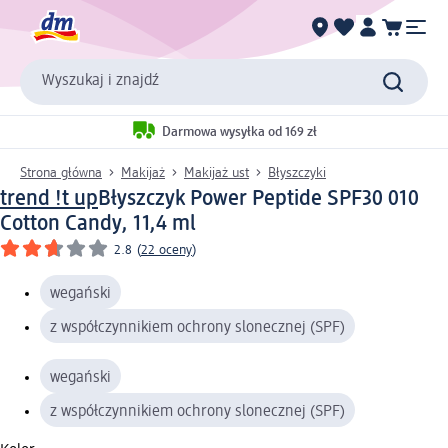
Wyszukaj i znajdź
Darmowa wysyłka od 169 zł
Strona główna
Makijaż
Makijaż ust
Błyszczyki
trend !t up
Błyszczyk Power Peptide SPF30 010
Cotton Candy, 11,4 ml
2.8
(
22 oceny
)
wegański
z współczynnikiem ochrony slonecznej (SPF)
wegański
z współczynnikiem ochrony slonecznej (SPF)