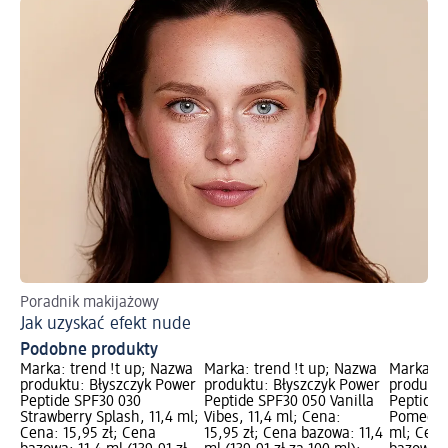
Poradnik makijażowy
Od
Jak uzyskać efekt nude
Sp
Podobne produkty
Marka: trend !t up; Nazwa
Marka: trend !t up; Nazwa
Marka: t
produktu: Błyszczyk Power
produktu: Błyszczyk Power
produktu
Peptide SPF30 030
Peptide SPF30 050 Vanilla
Peptide 
Strawberry Splash, 11,4 ml;
Vibes, 11,4 ml; Cena:
Pomegran
Cena: 15,95 zł; Cena
15,95 zł; Cena bazowa: 11,4
ml; Cena