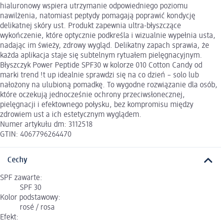
hialuronowy wspiera utrzymanie odpowiedniego poziomu
nawilżenia, natomiast peptydy pomagają poprawić kondycję
delikatnej skóry ust. Produkt zapewnia ultra-błyszczące
wykończenie, które optycznie podkreśla i wizualnie wypełnia usta,
nadając im świeży, zdrowy wygląd. Delikatny zapach sprawia, że
każda aplikacja staje się subtelnym rytuałem pielęgnacyjnym.
Błyszczyk Power Peptide SPF30 w kolorze 010 Cotton Candy od
marki trend !t up idealnie sprawdzi się na co dzień – solo lub
nałożony na ulubioną pomadkę. To wygodne rozwiązanie dla osób,
które oczekują jednocześnie ochrony przeciwsłonecznej,
pielęgnacji i efektownego połysku, bez kompromisu między
zdrowiem ust a ich estetycznym wyglądem.
Numer artykułu dm: 3112518
GTIN: 4067796264470
Cechy
SPF zawarte:
SPF 30
Kolor podstawowy:
rosé / rosa
Efekt: