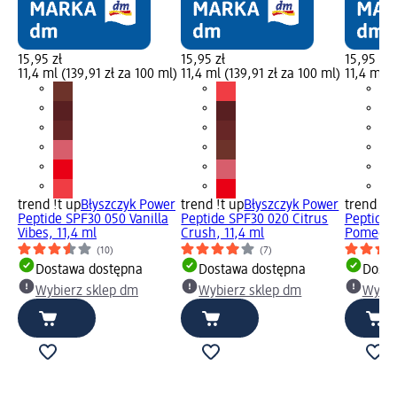
15,95 zł
15,95 zł
15,95 zł
11,4 ml (139,91 zł za 100 ml)
11,4 ml (139,91 zł za 100 ml)
11,4 ml (
trend !t up
Błyszczyk Power
trend !t up
Błyszczyk Power
trend !t 
Peptide SPF30 050 Vanilla
Peptide SPF30 020 Citrus
Peptide 
Vibes, 11,4 ml
Crush, 11,4 ml
Pomegran
(10)
(7)
Dostawa dostępna
Dostawa dostępna
Dosta
Wybierz sklep dm
Wybierz sklep dm
Wybie