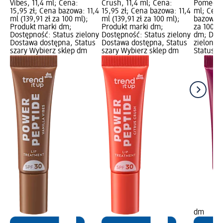
Vibes, 11,4 ml; Cena:
Crush, 11,4 ml; Cena:
Pomegran
15,95 zł; Cena bazowa: 11,4
15,95 zł; Cena bazowa: 11,4
ml; Cena
ml (139,91 zł za 100 ml);
ml (139,91 zł za 100 ml);
bazowa: 1
Produkt marki dm;
Produkt marki dm;
za 100 m
Dostępność: Status zielony
Dostępność: Status zielony
dm; Dost
Dostawa dostępna, Status
Dostawa dostępna, Status
zielony 
szary Wybierz sklep dm
szary Wybierz sklep dm
Status s
dm