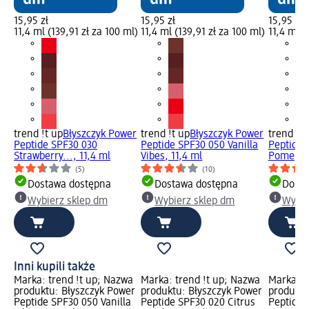
15,95 zł
15,95 zł
15,95 zł
11,4 ml (139,91 zł za 100 ml)
11,4 ml (139,91 zł za 100 ml)
11,4 ml (
trend !t up
Błyszczyk Power
trend !t up
Błyszczyk Power
trend !t 
Peptide SPF30 030
Peptide SPF30 050 Vanilla
Peptide 
Strawberry..., 11,4 ml
Vibes, 11,4 ml
Pomegran
(5)
(10)
Dostawa dostępna
Dostawa dostępna
Dosta
Wybierz sklep dm
Wybierz sklep dm
Wybie
Inni kupili także
Marka: trend !t up; Nazwa
Marka: trend !t up; Nazwa
Marka: t
produktu: Błyszczyk Power
produktu: Błyszczyk Power
produktu
Peptide SPF30 050 Vanilla
Peptide SPF30 020 Citrus
Peptide 