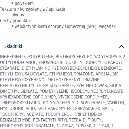
z połyskiem
Tekstura / konsystencja / aplikacja:
płynny
Cechy produktu:
z współczynnikiem ochrony slonecznej (SPF), wegański
Składniki
INGREDIENTS: POLYBUTENE, BIS-DIGLYCERYL POLYACYLADIPATE-2,
OCTYLDODECANOL, PHOSPHOLIPIDS, OCTYLDODECYL STEAROYL
STEARATE, DIETHYLAMINO HYDROXYBENZOYL HEXYL BENZOATE,
ETHYLHEXYL SALICYLATE, ETHYLHEXYL TRIAZONE, AROMA, BIS-
ETHYLHEXYLOXYPHENOL METHOXYPHENYL TRIAZINE,
PENTAERYTHRITYL TETRAISOSTEARATE, SYNTHETIC WAX, SILICA
DIMETHYL SILYLATE, POLYETHYLENE, ISODECYL NEOPENTANOATE,
VP/HEXADECENE COPOLYMER, VP/EICOSENE COPOLYMER,
TRIHYDROXYSTEARIN, POLYGLYCERYL-3 DIISOSTEARATE, VANILLIN,
HYALURONIC ACID, SACCHAROMYCES CEREVISIAE EXTRACT,
TOCOPHERYL ACETATE, TOCOPHEROL, TRIPEPTIDE-29,
BENZALDEHYDE, PENTAERYTHRITYL TETRA-DI-T-BUTYL
HYDROXYHYDROCINNAMATE, CI 77947, CI 15850, CI 19140, CI