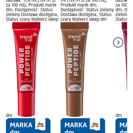
bazowa: 11,4 ml (139,91 zł
ml (139,91 zł za 100 ml);
bazowa: 1
za 100 ml); Produkt marki
Produkt marki dm;
za 100 m
dm; Dostępność: Status
Dostępność: Status zielony
dm; Dost
zielony Dostawa dostępna,
Dostawa dostępna, Status
zielony 
Status szary Wybierz sklep
szary Wybierz sklep dm
Status s
dm
dm