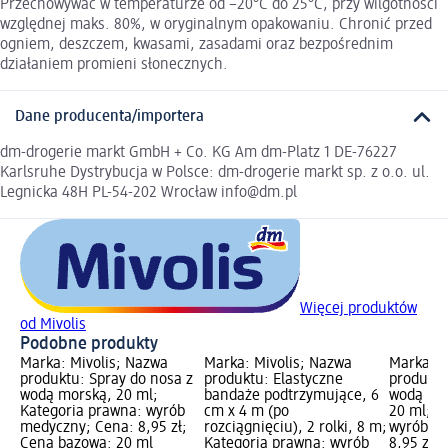
Przechowywać w temperaturze od −20°C do 25°C, przy wilgotności
względnej maks. 80%, w oryginalnym opakowaniu. Chronić przed
ogniem, deszczem, kwasami, zasadami oraz bezpośrednim
działaniem promieni słonecznych.
Dane producenta/importera
dm-drogerie markt GmbH + Co. KG Am dm-Platz 1 DE-76227
Karlsruhe Dystrybucja w Polsce: dm-drogerie markt sp. z o.o. ul.
Legnicka 48H PL-54-202 Wrocław info@dm.pl
Więcej produktów
od Mivolis
Podobne produkty
Marka: Mivolis; Nazwa
Marka: Mivolis; Nazwa
Marka: M
produktu: Spray do nosa z
produktu: Elastyczne
produktu
wodą morską, 20 ml;
bandaże podtrzymujące, 6
wodą mor
Kategoria prawna: wyrób
cm x 4 m (po
20 ml; K
medyczny; Cena: 8,95 zł;
rozciągnięciu), 2 rolki, 8 m;
wyrób m
Cena bazowa: 20 ml
Kategoria prawna: wyrób
8,95 zł;