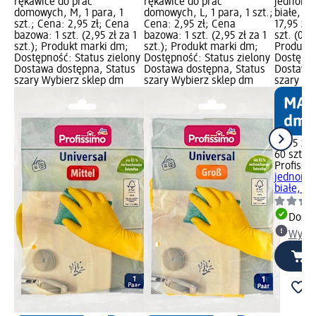
rękawice do prac
rękawice do prac
jednoraz
domowych, M, 1 para, 1
domowych, L, 1 para, 1 szt.;
białe, M,
szt.; Cena: 2,95 zł; Cena
Cena: 2,95 zł; Cena
17,95 zł
bazowa: 1 szt. (2,95 zł za 1
bazowa: 1 szt. (2,95 zł za 1
szt. (0,30
szt.); Produkt marki dm;
szt.); Produkt marki dm;
Produkt 
Dostępność: Status zielony
Dostępność: Status zielony
Dostępno
Dostawa dostępna, Status
Dostawa dostępna, Status
Dostawa 
szary Wybierz sklep dm
szary Wybierz sklep dm
szary Wy
17,95 zł
60 szt. (0
Profissi
jednoraz
białe, M,
Dosta
Wybie