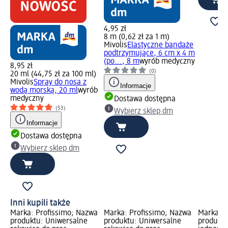
4,95 zł
8 m (0,62 zł za 1 m)
Mivolis
Elastyczne bandaże
podtrzymujące, 6 cm x 4 m
(po..., 8 m
wyrób medyczny
8,95 zł
(0)
20 ml (44,75 zł za 100 ml)
Mivolis
Spray do nosa z
Informacje
wodą morską, 20 ml
wyrób
medyczny
Dostawa dostępna
(53)
Wybierz sklep dm
Informacje
Dostawa dostępna
Wybierz sklep dm
Inni kupili także
Marka: Profissimo; Nazwa
Marka: Profissimo; Nazwa
Marka: P
produktu: Uniwersalne
produktu: Uniwersalne
produktu