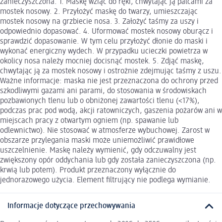
zanieczyszczona. 1. Maskę wziąć do ręki, chwytając ją palcami za
mostek nosowy. 2. Przyłożyć maskę do twarzy, umieszczając
mostek nosowy na grzbiecie nosa. 3. Założyć taśmy za uszy i
odpowiednio dopasować. 4. Uformować mostek nosowy oburącz i
sprawdzić dopasowanie. W tym celu przyłożyć dłonie do maski i
wykonać energiczny wydech. W przypadku ucieczki powietrza w
okolicy nosa należy mocniej docisnąć mostek. 5. Zdjąć maskę,
chwytając ją za mostek nosowy i ostrożnie zdejmując taśmy z uszu.
Ważne informacje: maska nie jest przeznaczona do ochrony przed
szkodliwymi gazami ani parami, do stosowania w środowiskach
pozbawionych tlenu lub o obniżonej zawartości tlenu (<17%),
podczas prac pod wodą, akcji ratowniczych, gaszenia pożarów ani w
miejscach pracy z otwartym ogniem (np. spawanie lub
odlewnictwo). Nie stosować w atmosferze wybuchowej. Zarost w
obszarze przylegania maski może uniemożliwić prawidłowe
uszczelnienie. Maskę należy wymienić, gdy odczuwalny jest
zwiększony opór oddychania lub gdy została zanieczyszczona (np.
krwią lub potem). Produkt przeznaczony wyłącznie do
jednorazowego użycia. Element filtrujący nie podlega wymianie.
Informacje dotyczące przechowywania