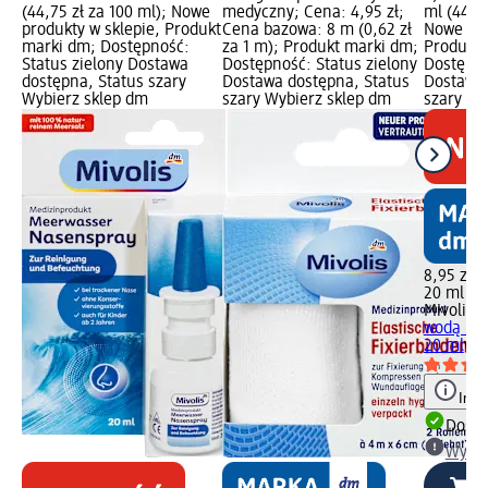
(44,75 zł za 100 ml); Nowe
medyczny; Cena: 4,95 zł;
ml (44,75
produkty w sklepie, Produkt
Cena bazowa: 8 m (0,62 zł
Nowe pro
marki dm; Dostępność:
za 1 m); Produkt marki dm;
Produkt 
Status zielony Dostawa
Dostępność: Status zielony
Dostępno
dostępna, Status szary
Dostawa dostępna, Status
Dostawa 
Wybierz sklep dm
szary Wybierz sklep dm
szary Wy
8,95 zł
20 ml (44
Mivolis
S
wodą mor
20 ml
wy
Info
Dosta
Wybie