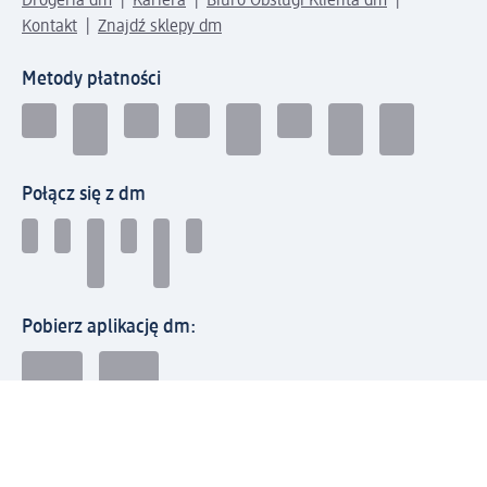
Drogeria dm
Kariera
Biuro Obsługi Klienta dm
Kontakt
Znajdź sklepy dm
Metody płatności
Połącz się z dm
Pobierz aplikację dm:
© 2026 dm-drogerie markt sp. z o.o.