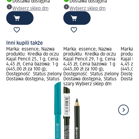
Dostawa dostępna
Dostawa dostępna
Wybierz sklep dm
Wybierz sklep dm
Inni kupili także
Marka: essence; Nazwa
Marka: essence; Nazwa
Marka: 
produktu: Kredka do oczu
produktu: Kredka do oczu
produktu
Kajal Pencil 25, 1 g; Cena:
Kajal Pencil 29, 1 g; Cena:
Kajal Pen
4,45 zł; Cena bazowa: 1 g
4,45 zł; Cena bazowa: 1 g
4,45 zł;
(445,00 zł za 100 g);
(445,00 zł za 100 g);
(445,00 z
Dostępność: Status zielony
Dostępność: Status zielony
Dostępno
Dostawa dostępna, Status
Dostawa dostępna, Status
Dostawa 
szary Wybierz sklep dm