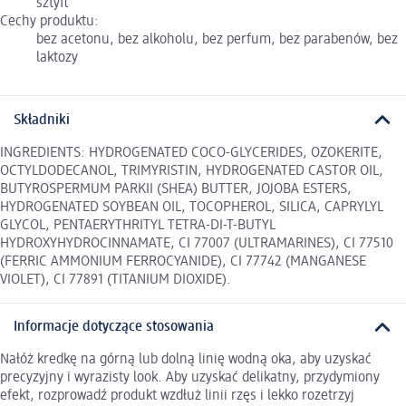
sztyft
Cechy produktu:
bez acetonu, bez alkoholu, bez perfum, bez parabenów, bez
laktozy
Składniki
INGREDIENTS: HYDROGENATED COCO-GLYCERIDES, OZOKERITE,
OCTYLDODECANOL, TRIMYRISTIN, HYDROGENATED CASTOR OIL,
BUTYROSPERMUM PARKII (SHEA) BUTTER, JOJOBA ESTERS,
HYDROGENATED SOYBEAN OIL, TOCOPHEROL, SILICA, CAPRYLYL
GLYCOL, PENTAERYTHRITYL TETRA-DI-T-BUTYL
HYDROXYHYDROCINNAMATE, CI 77007 (ULTRAMARINES), CI 77510
(FERRIC AMMONIUM FERROCYANIDE), CI 77742 (MANGANESE
VIOLET), CI 77891 (TITANIUM DIOXIDE).
Informacje dotyczące stosowania
Nałóż kredkę na górną lub dolną linię wodną oka, aby uzyskać
precyzyjny i wyrazisty look. Aby uzyskać delikatny, przydymiony
efekt, rozprowadź produkt wzdłuż linii rzęs i lekko rozetrzyj