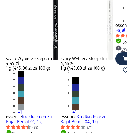
+1
essence
Kajal Pen
Dosta
Wybie
szary Wybierz sklep dm
szary Wybierz sklep dm
4,45 zł
4,45 zł
1 g (445,00 zł za 100 g)
1 g (445,00 zł za 100 g)
+1
+1
essence
Kredka do oczu
essence
Kredka do oczu
Kajal Pencil 01, 1 g
Kajal Pencil 04, 1 g
(88)
(71)