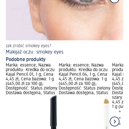
Jak zrobić smokey eyes?
Wp
Makijaż oczu: smokey eyes
Re
Podobne produkty
Marka: essence; Nazwa
Marka: essence; Nazwa
Marka: 
produktu: Kredka do oczu
produktu: Kredka do oczu
produktu
Kajal Pencil 01, 1 g; Cena:
Kajal Pencil 04, 1 g; Cena:
Kajal Pen
4,45 zł; Cena bazowa: 1 g
4,45 zł; Cena bazowa: 1 g
4,45 zł;
(445,00 zł za 100 g);
(445,00 zł za 100 g);
(445,00 z
Dostępność: Status zielony
Dostępność: Status zielony
Dostępno
Dostawa dostępna, Status
Dostawa dostępna, Status
Dostawa 
szary Wy
4,45 zł
1 g (445,