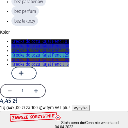
bez parabenów
bez perfum
bez laktozy
Kolor
Kredka do oczu Kajal Pencil 01
Kredka do oczu Kajal Pencil 30
Kredka do oczu Kajal Pencil 29
Kredka do oczu Kajal Pencil 25
Kredka do oczu Kajal Pencil 08
Kredka do oczu Kajal Pencil 15
4,45 zł
1 g (445,00 zł za 100 g)
w tym VAT plus
wysyłka
Stała cena dm
Cena nie wzrosła od
04.04.2022