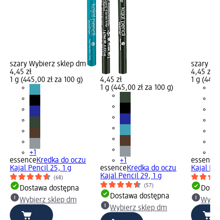
szary Wybierz sklep dm
szary Wy
4,45 zł
4,45 zł
1 g (445,00 zł za 100 g)
4,45 zł
1 g (445,
1 g (445,00 zł za 100 g)
+1
+1
essence
Kredka do oczu
+1
essence
Kajal Pencil 25, 1 g
essence
Kredka do oczu
Kajal Pen
Kajal Pencil 29, 1 g
(68)
(57)
Dostawa dostępna
Dosta
Dostawa dostępna
Wybierz sklep dm
Wybie
Wybierz sklep dm