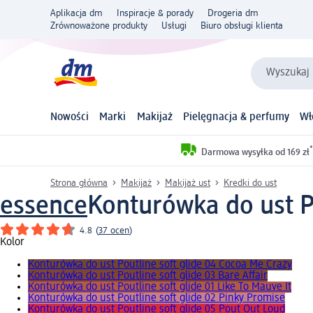
Aplikacja dm
Inspiracje & porady
Drogeria dm
Zrównoważone produkty
Usługi
Biuro obsługi klienta
Wyszukaj 
Nowości
Marki
Makijaż
Pielęgnacja & perfumy
Wł
*
Darmowa wysyłka od 169 zł
Strona główna
Makijaż
Makijaż ust
Kredki do ust
essence
Konturówka do ust Po
4.8
(
37 ocen
)
Kolor
Konturówka do ust Poutline soft glide 04 Cocoa Me Crazy
Konturówka do ust Poutline soft glide 03 Bare Affair
Konturówka do ust Poutline soft glide 01 Like To Mauve It
Konturówka do ust Poutline soft glide 02 Pinky Promise
Konturówka do ust Poutline soft glide 05 Pout Out Loud