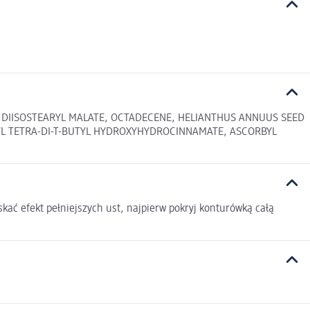
2, DIISOSTEARYL MALATE, OCTADECENE, HELIANTHUS ANNUUS SEED
YL TETRA-DI-T-BUTYL HYDROXYHYDROCINNAMATE, ASCORBYL
skać efekt pełniejszych ust, najpierw pokryj konturówką całą