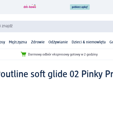
i znajdź
osy
Mężczyzna
Zdrowie
Odżywianie
Dzieci & niemowlęta
G
Darmowy odbiór ekspresowy gotowy w 2 godziny
utline soft glide 02 Pinky P