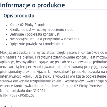
Informacje o produkcie
Opis produktu
Kolor: 02 Pinky Promise
Kredka do ust w różowym odcieniu nude
Definiuje i podkreśla kontur ust
Nie obciąża ust i jest przyjemne w noszeniu
Optycznie powiększa i modeluje usta
Makijaż ust zyskuje na wyrazistości dzięki essence Konturówce do u
ich naturalne piękno. Precyzyjne zdefiniowanie konturu jest możliw
aplikację, bez wysiłku ślizgając się po skórze i zapewniając jednol
możliwością temperowania gwarantuje niezrównaną precyzję, pozwala
profesjonalny efekt makijażu. Uniwersalność produktu pozwala na n
intensywność koloru. Usta zyskują wówczas wyraziste podkreślenie i
stanowi doskonałe uzupełnienie kolekcji kosmetyków. Gwarantuje ona
essence Konturówką do ust Poutline soft glide 02 Pinky Promise.
Numer artykułu dm: 3117021
GTIN: 4059729585202