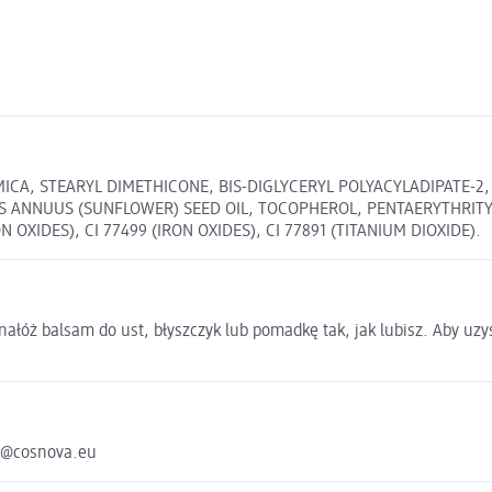
 MICA, STEARYL DIMETHICONE, BIS-DIGLYCERYL POLYACYLADIPATE-
S ANNUUS (SUNFLOWER) SEED OIL, TOCOPHEROL, PENTAERYTHRIT
ON OXIDES), CI 77499 (IRON OXIDES), CI 77891 (TITANIUM DIOXIDE).
nałóż balsam do ust, błyszczyk lub pomadkę tak, jak lubisz. Aby uzy
e@cosnova.eu