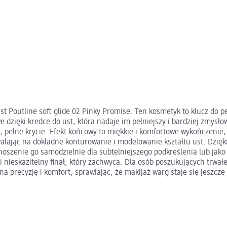
st Poutline soft glide 02 Pinky Promise. Ten kosmetyk to klucz do 
e dzięki kredce do ust, która nadaje im pełniejszy i bardziej zmys
ite, pełne krycie. Efekt końcowy to miękkie i komfortowe wykończenie
jąc na dokładne konturowanie i modelowanie kształtu ust. Dzięki t
oszenie go samodzielnie dla subtelniejszego podkreślenia lub jako
 nieskazitelny finał, który zachwyca. Dla osób poszukujących trwał
 precyzję i komfort, sprawiając, że makijaż warg staje się jeszcze 