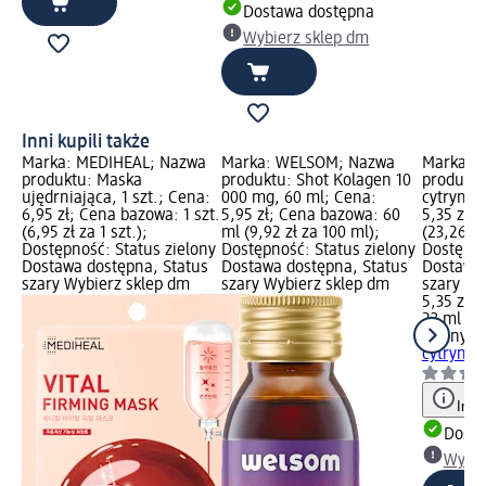
Dostawa dostępna
Wybierz sklep dm
Inni kupili także
Marka: MEDIHEAL; Nazwa
Marka: WELSOM; Nazwa
Marka: 
produktu: Maska
produktu: Shot Kolagen 10
produktu
ujędrniająca, 1 szt.; Cena:
000 mg, 60 ml; Cena:
cytryna,
6,95 zł; Cena bazowa: 1 szt.
5,95 zł; Cena bazowa: 60
5,35 zł;
(6,95 zł za 1 szt.);
ml (9,92 zł za 100 ml);
(23,26 zł
Dostępność: Status zielony
Dostępność: Status zielony
Dostępno
Dostawa dostępna, Status
Dostawa dostępna, Status
Dostawa 
szary Wybierz sklep dm
szary Wybierz sklep dm
szary Wy
5,35 zł
23 ml (23
Conny
Ma
cytryna,
Info
Dosta
Wybie