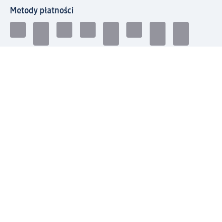
Metody płatności
Połącz się z dm
Pobierz aplikację dm:
© 2026 dm-drogerie markt sp. z o.o.
Impressum
Polityka prywatności