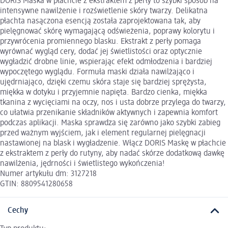
DORIS Maska w płachcie z ekstraktem z perły to szybki sposób na
intensywne nawilżenie i rozświetlenie skóry twarzy. Delikatna
płachta nasączona esencją została zaprojektowana tak, aby
pielęgnować skórę wymagającą odświeżenia, poprawy kolorytu i
przywrócenia promiennego blasku. Ekstrakt z perły pomaga
wyrównać wygląd cery, dodać jej świetlistości oraz optycznie
wygładzić drobne linie, wspierając efekt odmłodzenia i bardziej
wypoczętego wyglądu. Formuła maski działa nawilżająco i
ujędrniająco, dzięki czemu skóra staje się bardziej sprężysta,
miękka w dotyku i przyjemnie napięta. Bardzo cienka, miękka
tkanina z wycięciami na oczy, nos i usta dobrze przylega do twarzy,
co ułatwia przenikanie składników aktywnych i zapewnia komfort
podczas aplikacji. Maska sprawdza się zarówno jako szybki zabieg
przed ważnym wyjściem, jak i element regularnej pielęgnacji
nastawionej na blask i wygładzenie. Włącz DORIS Maskę w płachcie
z ekstraktem z perły do rutyny, aby nadać skórze dodatkową dawkę
nawilżenia, jędrności i świetlistego wykończenia!
Numer artykułu dm: 3127218
GTIN: 8809541280658
Cechy