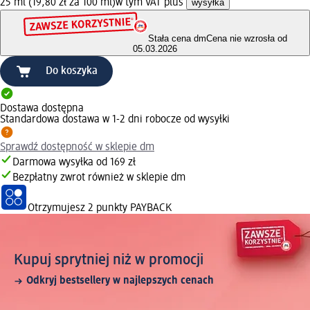
25 ml (19,80 zł za 100 ml)
w tym VAT plus
wysyłka
Stała cena dm
Cena nie wzrosła od
05.03.2026
Do koszyka
Dostawa dostępna
Standardowa dostawa w 1-2 dni robocze od wysyłki
Sprawdź dostępność w sklepie dm
Darmowa wysyłka od 169 zł
Bezpłatny zwrot również w sklepie dm
Otrzymujesz
2 punkty PAYBACK
Kupuj sprytniej niż w promocji
Odkryj bestsellery w najlepszych cenach