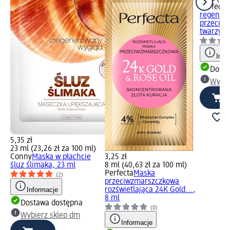
Perfecta
regener
przeciw
twarzy, 
Info
Dosta
Wybie
5,35 zł
23 ml (23,26 zł za 100 ml)
Conny
Maska w płachcie
3,25 zł
śluz ślimaka, 23 ml
8 ml (40,63 zł za 100 ml)
Perfecta
Maska
(2)
przeciwzmarszczkowa
Informacje
rozświetlająca 24K Gold...,
8 ml
Dostawa dostępna
(0)
Wybierz sklep dm
Informacje