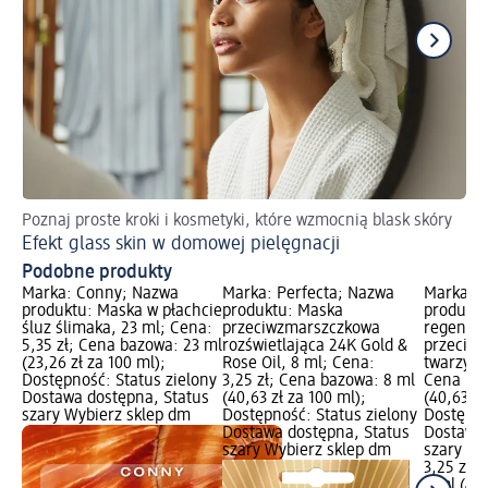
Poznaj proste kroki i kosmetyki, które wzmocnią blask skóry
Do
Efekt glass skin w domowej pielęgnacji
We
Podobne produkty
Marka: Conny; Nazwa
Marka: Perfecta; Nazwa
Marka: P
produktu: Maska w płachcie
produktu: Maska
produktu
śluz ślimaka, 23 ml; Cena:
przeciwzmarszczkowa
regener
5,35 zł; Cena bazowa: 23 ml
rozświetlająca 24K Gold &
przeciw
(23,26 zł za 100 ml);
Rose Oil, 8 ml; Cena:
twarzy, 8
Dostępność: Status zielony
3,25 zł; Cena bazowa: 8 ml
Cena baz
Dostawa dostępna, Status
(40,63 zł za 100 ml);
(40,63 zł
szary Wybierz sklep dm
Dostępność: Status zielony
Dostępno
Dostawa dostępna, Status
Dostawa 
szary Wybierz sklep dm
szary Wy
3,25 zł
8 ml (40,