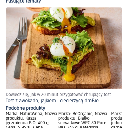
Pasujące tematy
Dowiedz się, jak w 20 minut przygotować chrupiący tost
Tost z awokado, jajkiem i ciecierzycą dmBio
Podobne produkty
Marka: NaturaVena; Nazwa
Marka: BeOrganic; Nazwa
Marka: 
produktu: Kasza
produktu: Białko
produktu
jęczmienna BIO, 400 g;
serwatkowe WPC 80 Pure
jednogar
Cena: 5,95 zł; Cena
BIO, 345 g; Kategoria
carne, w