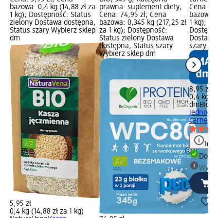
bazowa: 0,4 kg (14,88 zł za
prawna: suplement diety;
Cena: 8,
1 kg); Dostępność: Status
Cena: 74,95 zł; Cena
bazowa: 0
zielony Dostawa dostępna,
bazowa: 0,345 kg (217,25 zł
1 kg); P
Status szary Wybierz sklep
za 1 kg); Dostępność:
Dostępno
dm
Status zielony Dostawa
Dostawa 
dostępna, Status szary
szary Wy
Wybierz sklep dm
8,95 zł
0,4 kg (2
dmBio
Da
jednogar
carne, w
Info
Dosta
Wybie
5,95 zł
0,4 kg (14,88 zł za 1 kg)