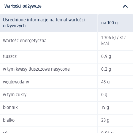
Wartości odżywcze
Uśrednione informacje na temat wartości
na 100 g
odżywczych
1 306 kJ / 312
Wartość energetyczna
kcal
tłuszcz
0,9 g
w tym kwasy tłuszczowe nasycone
0,2 g
węglowodany
45 g
w tym cukry
0 g
błonnik
15 g
białko
23 g