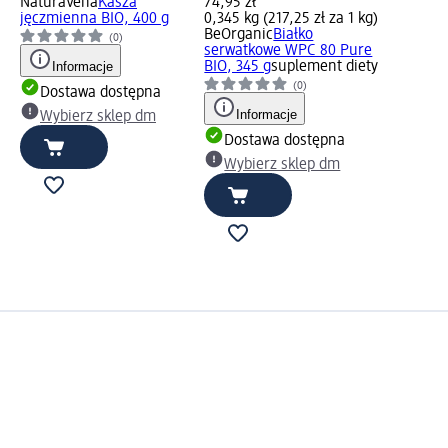
NaturaVena
Kasza
74,95 zł
jęczmienna BIO, 400 g
0,345 kg (217,25 zł za 1 kg)
BeOrganic
Białko
(0)
serwatkowe WPC 80 Pure
Informacje
BIO, 345 g
suplement diety
(0)
Dostawa dostępna
Informacje
Wybierz sklep dm
Dostawa dostępna
Wybierz sklep dm