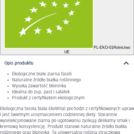
PL-EKO-01
Rolnictwo
UE
Opis produktu
Ekologiczne białe ziarna fasoli
Naturalne źródło białka roślinnego
Wysoka zawartość błonnika
Idealna do zup, past i sałatek
Produkt z certyfikatem ekologicznym
Ekologiczna fasola biała EkoWital pochodzi z certyfikowanych upraw
i jest świetnym urozmaiceniem codziennej diety. Starannie
wyselekcjonowane ziarna po ugotowaniu zyskują delikatny smak i
kremową konsystencję. Produkt stanowi naturalne źródło białka
roślinnego oraz błonnika. Ta uniwersalna roślina strączkowa