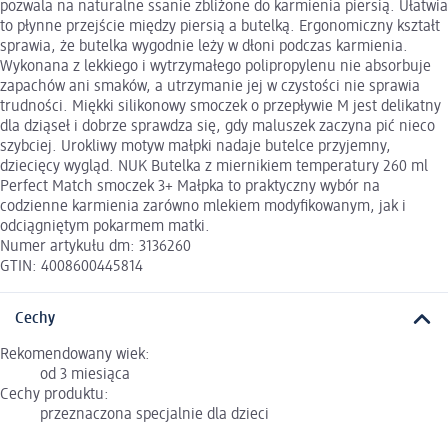
pozwala na naturalne ssanie zbliżone do karmienia piersią. Ułatwia
to płynne przejście między piersią a butelką. Ergonomiczny kształt
sprawia, że butelka wygodnie leży w dłoni podczas karmienia.
Wykonana z lekkiego i wytrzymałego polipropylenu nie absorbuje
zapachów ani smaków, a utrzymanie jej w czystości nie sprawia
trudności. Miękki silikonowy smoczek o przepływie M jest delikatny
dla dziąseł i dobrze sprawdza się, gdy maluszek zaczyna pić nieco
szybciej. Urokliwy motyw małpki nadaje butelce przyjemny,
dziecięcy wygląd. NUK Butelka z miernikiem temperatury 260 ml
Perfect Match smoczek 3+ Małpka to praktyczny wybór na
codzienne karmienia zarówno mlekiem modyfikowanym, jak i
odciągniętym pokarmem matki.
Numer artykułu dm: 3136260
GTIN: 4008600445814
Cechy
Rekomendowany wiek:
od 3 miesiąca
Cechy produktu:
przeznaczona specjalnie dla dzieci