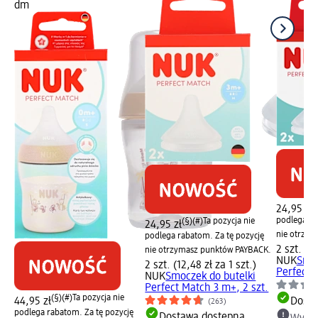
dm
(
24,95 zł
podlega ra
(§)(#)
Ta pozycja nie
24,95 zł
nie otrzy
podlega rabatom. Za tę pozycję
2 szt. (12
nie otrzymasz punktów PAYBACK.
NUK
Smoc
2 szt. (12,48 zł za 1 szt.)
Perfect 
NUK
Smoczek do butelki
Perfect Match 3 m+, 2 szt.
(§)(#)
Ta pozycja nie
Dosta
44,95 zł
(263)
podlega rabatom. Za tę pozycję
Dostawa dostępna