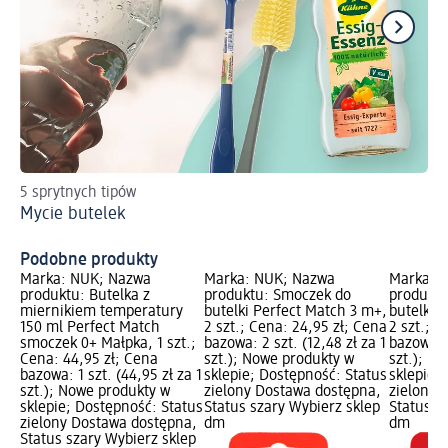
5 sprytnych tipów
Ja
Mycie butelek
dz
Od
Podobne produkty
Marka: NUK; Nazwa
Marka: NUK; Nazwa
Marka: 
produktu: Butelka z
produktu: Smoczek do
produktu
miernikiem temperatury
butelki Perfect Match 3 m+,
butelki 
150 ml Perfect Match
2 szt.; Cena: 24,95 zł; Cena
2 szt.; C
smoczek 0+ Małpka, 1 szt.;
bazowa: 2 szt. (12,48 zł za 1
bazowa: 2
Cena: 44,95 zł; Cena
szt.); Nowe produkty w
szt.); N
bazowa: 1 szt. (44,95 zł za 1
sklepie; Dostępność: Status
sklepie;
szt.); Nowe produkty w
zielony Dostawa dostępna,
zielony 
sklepie; Dostępność: Status
Status szary Wybierz sklep
Status s
zielony Dostawa dostępna,
dm
dm
Status szary Wybierz sklep