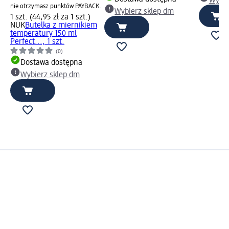
Wybie
nie otrzymasz punktów PAYBACK.
Wybierz sklep dm
1 szt. (44,95 zł za 1 szt.)
NUK
Butelka z miernikiem
temperatury 150 ml
Perfect..., 1 szt.
(0)
Dostawa dostępna
Wybierz sklep dm