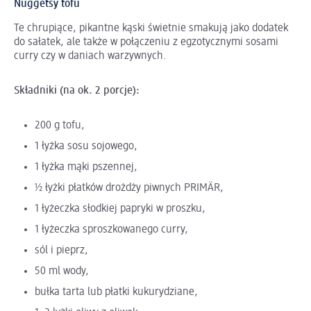
Nuggetsy tofu
Te chrupiące, pikantne kąski świetnie smakują jako dodatek
do sałatek, ale także w połączeniu z egzotycznymi sosami
curry czy w daniach warzywnych.
Składniki (na ok. 2 porcje):
200 g tofu,
1 łyżka sosu sojowego,
1 łyżka mąki pszennej,
½ łyżki płatków drożdży piwnych PRIMÄR,
1 łyżeczka słodkiej papryki w proszku,
1 łyżeczka sproszkowanego curry,
sól i pieprz,
50 ml wody,
bułka tarta lub płatki kukurydziane,