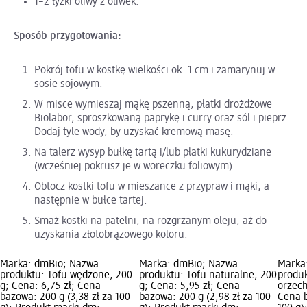
1–2 łyżki oliwy z oliwek.
Sposób przygotowania:
Pokrój tofu w kostkę wielkości ok. 1 cm i zamarynuj w
sosie sojowym.
W misce wymieszaj mąkę pszenną, płatki drożdżowe
Biolabor, sproszkowaną paprykę i curry oraz sól i pieprz.
Dodaj tyle wody, by uzyskać kremową masę.
Na talerz wysyp bułkę tartą i/lub płatki kukurydziane
(wcześniej pokrusz je w woreczku foliowym).
Obtocz kostki tofu w mieszance z przypraw i mąki, a
następnie w bułce tartej.
Smaż kostki na patelni, na rozgrzanym oleju, aż do
uzyskania złotobrązowego koloru.
Marka: dmBio; Nazwa
Marka: dmBio; Nazwa
Marka
produktu: Tofu wędzone, 200
produktu: Tofu naturalne, 200
produk
g; Cena: 6,75 zł; Cena
g; Cena: 5,95 zł; Cena
orzech
bazowa: 200 g (3,38 zł za 100
bazowa: 200 g (2,98 zł za 100
Cena b