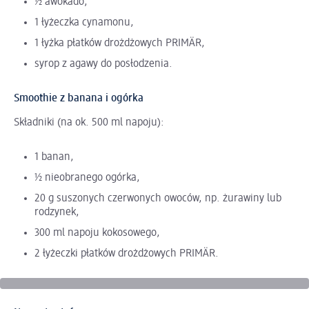
½ awokado,
1 łyżeczka cynamonu,
1 łyżka płatków drożdżowych PRIMÄR,
syrop z agawy do posłodzenia.
Smoothie z banana i ogórka
Składniki (na ok. 500 ml napoju):
1 banan,
½ nieobranego ogórka,
20 g suszonych czerwonych owoców, np. żurawiny lub
rodzynek,
300 ml napoju kokosowego,
2 łyżeczki płatków drożdżowych PRIMÄR.