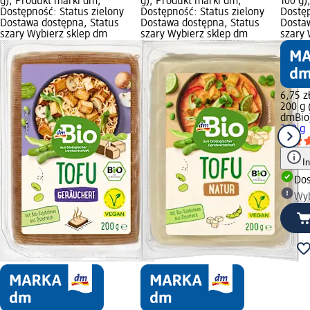
g); Produkt marki dm;
g); Produkt marki dm;
100 g)
Dostępność: Status zielony
Dostępność: Status zielony
Dostęp
Dostawa dostępna, Status
Dostawa dostępna, Status
Dosta
szary Wybierz sklep dm
szary Wybierz sklep dm
szary 
6,75 z
200 g 
dmBio
200 g
I
Dos
Wyb