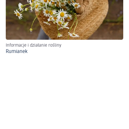
Informacje i działanie rośliny
Ws
Rumianek
La