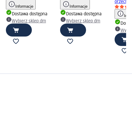
orzechy,
Informacje
Informacje
Dostawa dostępna
Dostawa dostępna
Info
Wybierz sklep dm
Wybierz sklep dm
Dosta
Wybie