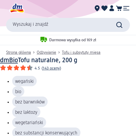
Wyszukaj i znajdź
Darmowa wysyłka od 169 zł
Strona główna
Odżywianie
Tofu i subsytuty mięsa
dmBio
Tofu naturalne, 200 g
4.5
(
143 oceny
)
wegański
bio
bez barwników
bez laktozy
wegetariański
bez substancji konserwujących