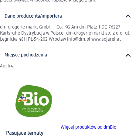
przechowywać w lodówce i spożyć w ciągu 2 dni.
Dane producenta/importera
dm-drogerie markt GmbH + Co. KG Am dm-Platz 1 DE-76227
Karlsruhe Dystrybucja w Polsce: dm-drogerie markt sp. z o.o. ul.
Legnicka 48H PL-54-202 Wrocław info@dm.pl www.sojarei.at
Miejsce pochodzenia
Austria
Więcej produktów od dmBio
Pasujące tematy