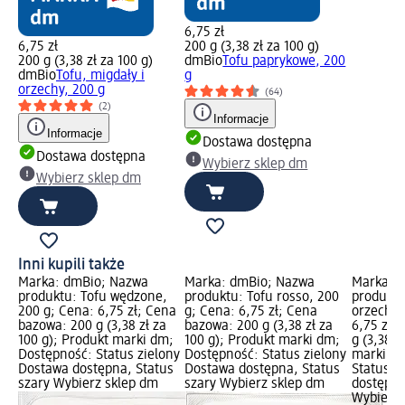
6,75 zł
6,75 zł
200 g (3,38 zł za 100 g)
200 g (3,38 zł za 100 g)
dmBio
Tofu paprykowe, 200
dmBio
Tofu, migdały i
g
orzechy, 200 g
(64)
(2)
Informacje
Informacje
Dostawa dostępna
Dostawa dostępna
Wybierz sklep dm
Wybierz sklep dm
Inni kupili także
Marka: dmBio; Nazwa
Marka: dmBio; Nazwa
Marka: 
produktu: Tofu wędzone,
produktu: Tofu rosso, 200
produktu
200 g; Cena: 6,75 zł; Cena
g; Cena: 6,75 zł; Cena
orzechy,
bazowa: 200 g (3,38 zł za
bazowa: 200 g (3,38 zł za
6,75 zł;
100 g); Produkt marki dm;
100 g); Produkt marki dm;
g (3,38 z
Dostępność: Status zielony
Dostępność: Status zielony
marki dm
Dostawa dostępna, Status
Dostawa dostępna, Status
Status z
szary Wybierz sklep dm
szary Wybierz sklep dm
dostępna
Wybierz 