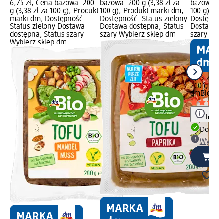
6,75 zł; Cena bazowa: 200
bazowa: 200 g (3,38 zł za
bazowa: 2
g (3,38 zł za 100 g); Produkt
100 g); Produkt marki dm;
100 g); 
marki dm; Dostępność:
Dostępność: Status zielony
Dostępno
Status zielony Dostawa
Dostawa dostępna, Status
Dostawa 
dostępna, Status szary
szary Wybierz sklep dm
szary Wy
Wybierz sklep dm
6,75 zł
200 g (3,
dmBio
To
Info
Dosta
Wybie