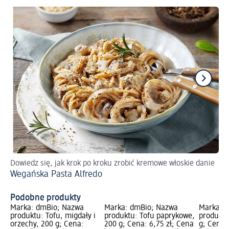
Dowiedz się, jak krok po kroku zrobić kremowe włoskie danie
Pr
Wegańska Pasta Alfredo
We
Podobne produkty
Marka: dmBio; Nazwa
Marka: dmBio; Nazwa
Marka: 
produktu: Tofu, migdały i
produktu: Tofu paprykowe,
produktu
orzechy, 200 g; Cena:
200 g; Cena: 6,75 zł; Cena
g; Cena: