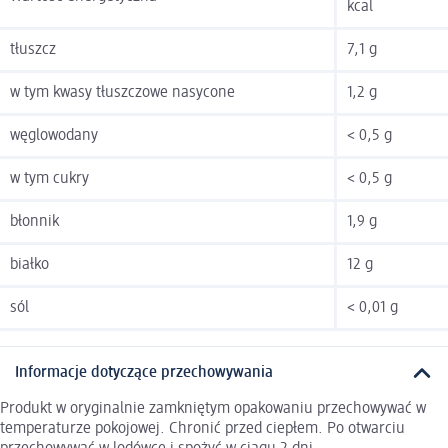
kcal
tłuszcz
7,1 g
w tym kwasy tłuszczowe nasycone
1,2 g
węglowodany
< 0,5 g
w tym cukry
< 0,5 g
błonnik
1,9 g
białko
12 g
sól
< 0,01 g
Informacje dotyczące przechowywania
Produkt w oryginalnie zamkniętym opakowaniu przechowywać w
temperaturze pokojowej. Chronić przed ciepłem. Po otwarciu