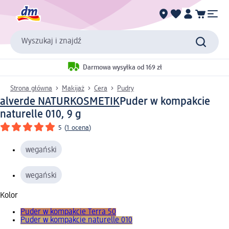
Wyszukaj i znajdź
Darmowa wysyłka od 169 zł
Strona główna
Makijaż
Cera
Pudry
alverde NATURKOSMETIK
Puder w kompakcie
naturelle 010, 9 g
5
(
1 ocena
)
wegański
wegański
Kolor
Puder w kompakcie Terra 50
Puder w kompakcie naturelle 010