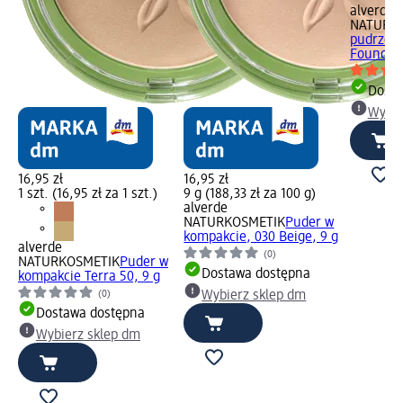
alverde
NATURK
pudrze d
Foundati
Dosta
Wybie
16,95 zł
16,95 zł
1 szt. (16,95 zł za 1 szt.)
9 g (188,33 zł za 100 g)
alverde
NATURKOSMETIK
Puder w
kompakcie, 030 Beige, 9 g
alverde
(0)
NATURKOSMETIK
Puder w
Dostawa dostępna
kompakcie Terra 50, 9 g
(0)
Wybierz sklep dm
Dostawa dostępna
Wybierz sklep dm