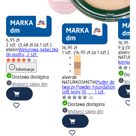
6,95 zł
16,95 zł
2 szt. (3,48 zł za 1 szt.)
16,95 zł
9 g (188,
ebelin
Welurowa gąbeczka
1 szt. (16,95 zł za 1 szt.)
alverde
do pudru, 2 szt.
NATURK
(1)
kompakci
Informacje
Dosta
Dostawa dostępna
alverde
Wybie
NATURKOSMETIK
Puder do
Wybierz sklep dm
twarzy Powder Foundation
soft ivory 10,..., 1 szt.
(0)
Dostawa dostępna
Wybierz sklep dm