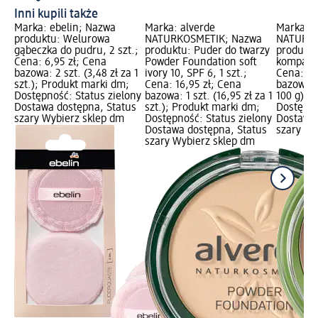
Inni kupili także
Marka: ebelin; Nazwa
Marka: alverde
Marka: a
produktu: Welurowa
NATURKOSMETIK; Nazwa
NATURKO
gąbeczka do pudru, 2 szt.;
produktu: Puder do twarzy
produktu
Cena: 6,95 zł; Cena
Powder Foundation soft
kompakci
bazowa: 2 szt. (3,48 zł za 1
ivory 10, SPF 6, 1 szt.;
Cena: 16
szt.); Produkt marki dm;
Cena: 16,95 zł; Cena
bazowa: 9
Dostępność: Status zielony
bazowa: 1 szt. (16,95 zł za 1
100 g); 
Dostawa dostępna, Status
szt.); Produkt marki dm;
Dostępno
szary Wybierz sklep dm
Dostępność: Status zielony
Dostawa 
Dostawa dostępna, Status
szary Wy
szary Wybierz sklep dm