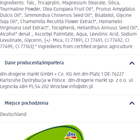
Ingredients: Talc, Tricaprylin, Magnesium Stearate, Silica,
Tourmaline Powder, Olea Europaea Fruit Oil*, Prunus Amygdalus
Dulcis Oil*, Simmondsia Chinensis Seed Oil*, Bisabolol, Glycine
Soja Oil*, Chamomilla Recutita Flower Extract*, Hamamelis
Virginiana Leaf Extract*, Tocopherol, Helianthus Annuus Seed Oil*,
Alcohol* denat., Ascorbyl Palmitate, Aqua, Levulinic Acid, Sodium
Levulinate, Glycerin, [+/- Mica, CI 77891, CI 77491, CI 77492, CI
77499, CI 77163] * ingredients from certified organic agriculture
Dane producenta/importera
dm-drogerie markt GmbH + Co. KG Am dm-Platz 1 DE-76227
Karlsruhe Dystrybucja w Polsce: dm-drogerie markt sp. z o.o. ul.
Legnicka 48H PL-54-202 Wrocław info@dm.pl
Miejsce pochodzenia
Deutschland