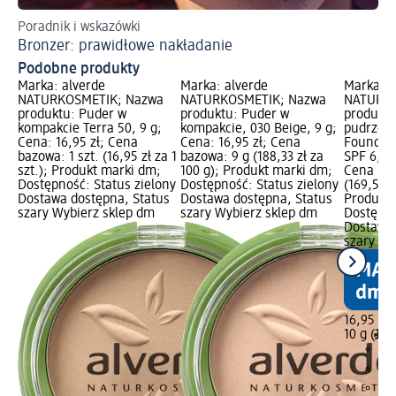
Poradnik i wskazówki
Pe
Bronzer: prawidłowe nakładanie
Ws
Podobne produkty
Marka: alverde
Marka: alverde
Marka: a
NATURKOSMETIK; Nazwa
NATURKOSMETIK; Nazwa
NATURKO
produktu: Puder w
produktu: Puder w
produktu
kompakcie Terra 50, 9 g;
kompakcie, 030 Beige, 9 g;
pudrze d
Cena: 16,95 zł; Cena
Cena: 16,95 zł; Cena
Foundat
bazowa: 1 szt. (16,95 zł za 1
bazowa: 9 g (188,33 zł za
SPF 6, 10
szt.); Produkt marki dm;
100 g); Produkt marki dm;
Cena baz
Dostępność: Status zielony
Dostępność: Status zielony
(169,50 z
Dostawa dostępna, Status
Dostawa dostępna, Status
Produkt 
szary Wybierz sklep dm
szary Wybierz sklep dm
Dostępno
Dostawa 
szary Wy
16,95 zł
10 g (169