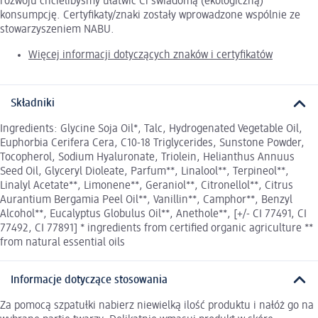
rozwoju chcielibyśmy ułatwić Ci świadomą (ekologiczną)
konsumpcję. Certyfikaty/znaki zostały wprowadzone wspólnie ze
stowarzyszeniem NABU.
Więcej informacji dotyczących znaków i certyfikatów
Składniki
Ingredients: Glycine Soja Oil*, Talc, Hydrogenated Vegetable Oil,
Euphorbia Cerifera Cera, C10-18 Triglycerides, Sunstone Powder,
Tocopherol, Sodium Hyaluronate, Triolein, Helianthus Annuus
Seed Oil, Glyceryl Dioleate, Parfum**, Linalool**, Terpineol**,
Linalyl Acetate**, Limonene**, Geraniol**, Citronellol**, Citrus
Aurantium Bergamia Peel Oil**, Vanillin**, Camphor**, Benzyl
Alcohol**, Eucalyptus Globulus Oil**, Anethole**, [+/- CI 77491, CI
77492, CI 77891] * ingredients from certified organic agriculture **
from natural essential oils
Informacje dotyczące stosowania
Za pomocą szpatułki nabierz niewielką ilość produktu i nałóż go na