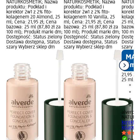
NATURKOSMETIK; Nazwa
NATURKOSMETIK; Nazwa
NATURKO
produktu: Podkład i
produktu: Podkład i
produktu
korektor 2w1 z 2% fito-
korektor 2w1 z 2% fito-
korektor 
kolagenem 20 Almond, 25
kolagenem 10 Vanilla, 25
kolagene
ml; Cena: 21,95 zł; Cena
ml; Cena: 21,95 zł; Cena
25 ml; C
bazowa: 25 ml (87,80 zł za
bazowa: 25 ml (87,80 zł za
bazowa: 
100 ml); Produkt marki dm;
100 ml); Produkt marki dm;
100 ml);
Dostępność: Status zielony
Dostępność: Status zielony
Dostępno
Dostawa dostępna, Status
Dostawa dostępna, Status
Dostawa 
szary Wybierz sklep dm
szary Wybierz sklep dm
szary Wy
21,95 zł
25 ml (87
alverde
NATURK
korektor 
kolagene