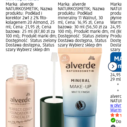
Marka: alverde
Marka: alverde
Marka: a
NATURKOSMETIK; Nazwa
NATURKOSMETIK; Nazwa
NATURKO
produktu: Podkład i
produktu: Podkład
produktu
korektor 2w1 z 2% fito-
mineralny 11 Walnut, 30
płynie P
kolagenem 20 Almond, 25
ml; Cena: 16,95 zł; Cena
Warm Am
ml; Cena: 21,95 zł; Cena
bazowa: 30 ml (56,50 zł za
24,95 zł
bazowa: 25 ml (87,80 zł za
100 ml); Produkt marki dm;
ml (86,03
100 ml); Produkt marki dm;
Dostępność: Status zielony
Produkt 
Dostępność: Status zielony
Dostawa dostępna, Status
Dostępno
Dostawa dostępna, Status
szary Wybierz sklep dm
Dostawa 
szary Wybierz sklep dm
szary Wy
24,95 zł
29 ml (86
alverde
NATURK
w płynie
Warm Am
Dosta