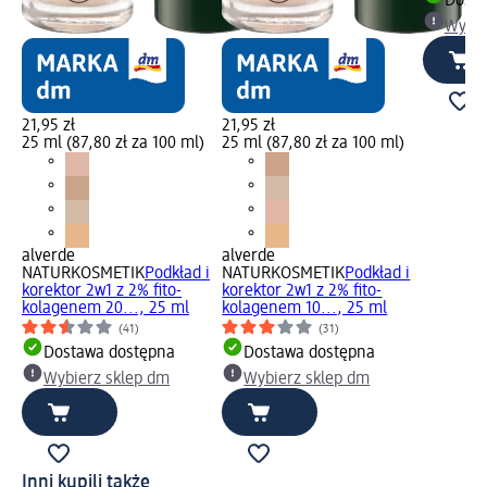
Dosta
Wybie
21,95 zł
21,95 zł
25 ml (87,80 zł za 100 ml)
25 ml (87,80 zł za 100 ml)
alverde
alverde
NATURKOSMETIK
Podkład i
NATURKOSMETIK
Podkład i
korektor 2w1 z 2% fito-
korektor 2w1 z 2% fito-
kolagenem 20..., 25 ml
kolagenem 10..., 25 ml
(41)
(31)
Dostawa dostępna
Dostawa dostępna
Wybierz sklep dm
Wybierz sklep dm
Inni kupili także