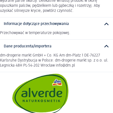
wybrane partie twarzy. Delikatnie wmasuj produkt w skórę
opuszkami palców, pędzelkiem lub gąbeczką i rozetrzyj. Aby
uzyskać silniejsze krycie, powtórz czynność.
Informacje dotyczące przechowywania
Przechowywać w temperaturze pokojowej.
Dane producenta/importera
dm-drogerie markt GmbH + Co. KG Am dm-Platz 1 DE-76227
Karlsruhe Dystrybucja w Polsce: dm-drogerie markt sp. z o.o. ul.
Legnicka 48H PL-54-202 Wrocław info@dm.pl