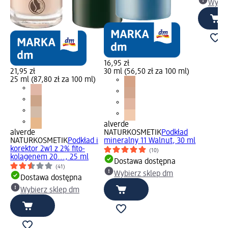
Wybie
16,95 zł
21,95 zł
30 ml (56,50 zł za 100 ml)
25 ml (87,80 zł za 100 ml)
alverde
alverde
NATURKOSMETIK
Podkład
NATURKOSMETIK
Podkład i
mineralny 11 Walnut, 30 ml
korektor 2w1 z 2% fito-
(10)
kolagenem 20..., 25 ml
Dostawa dostępna
(41)
Wybierz sklep dm
Dostawa dostępna
Wybierz sklep dm