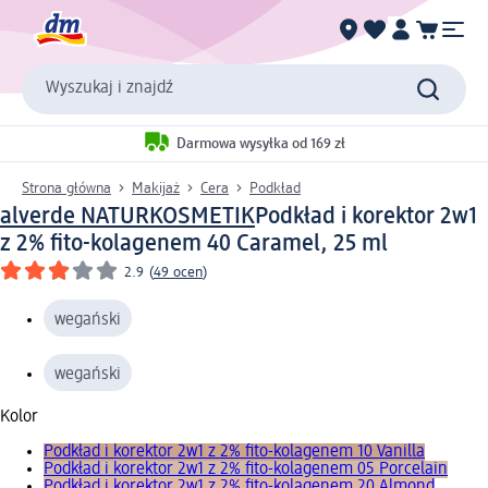
Wyszukaj i znajdź
Darmowa wysyłka od 169 zł
Strona główna
Makijaż
Cera
Podkład
alverde NATURKOSMETIK
Podkład i korektor 2w1
z 2% fito-kolagenem 40 Caramel, 25 ml
2.9
(
49 ocen
)
wegański
wegański
Kolor
Podkład i korektor 2w1 z 2% fito-kolagenem 10 Vanilla
Podkład i korektor 2w1 z 2% fito-kolagenem 05 Porcelain
Podkład i korektor 2w1 z 2% fito-kolagenem 20 Almond