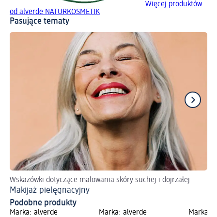
Więcej produktów
od alverde NATURKOSMETIK
Pasujące tematy
Wskazówki dotyczące malowania skóry suchej i dojrzałej
Po
Makijaż pielęgnacyjny
Ja
Podobne produkty
Marka: alverde
Marka: alverde
Marka: a