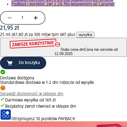
Podkład i korektor 2w1 z 2% fito-kolagenem 40 Caramel
21,95 zł
25 ml (87,80 zł za 100 ml)
w tym VAT plus
wysyłka
Stała cena dm
Cena nie wzrosła od
12.09.2025
Do koszyka
Dostawa dostępna
Standardowa dostawa w 1-2 dni robocze od wysyłki
Sprawdź dostępność w sklepie dm
Darmowa wysyłka od 169 zł
Bezpłatny zwrot również w sklepie dm
Otrzymujesz
10 punktów PAYBACK