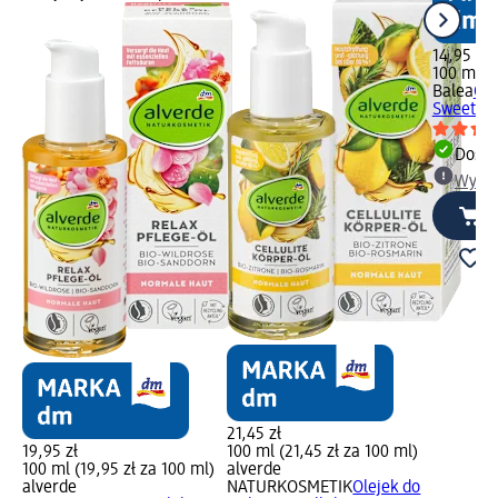
14,95 zł
100 ml (1
Balea
Ole
Sweet Ha
Dosta
Wybie
21,45 zł
19,95 zł
100 ml (21,45 zł za 100 ml)
100 ml (19,95 zł za 100 ml)
alverde
alverde
NATURKOSMETIK
Olejek do