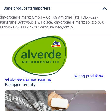
Dane producenta/importera
dm-drogerie markt GmbH + Co. KG Am dm-Platz 1 DE-76227
Karlsruhe Dystrybucja w Polsce: dm-drogerie markt sp. z o.o. ul.
Legnicka 48H PL-54-202 Wrocław info@dm.pl
Więcej produktów
od alverde NATURKOSMETIK
Pasujące tematy