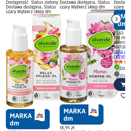
Dostępność: Status zielony
Dostawa dostępna, Status
Dostawa 
Dostawa dostępna, Status
szary Wybierz sklep dm
szary Wy
szary Wybierz sklep dm
21,45 zł
100 ml (2
alverde
NATURK
ciała ant
cytryna B
Dosta
Wybie
18,95 zł