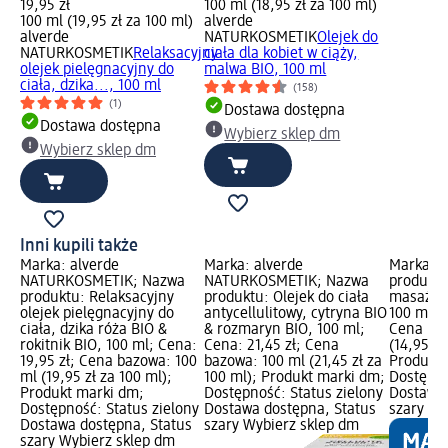
19,95 zł
100 ml (18,95 zł za 100 ml)
100 ml (19,95 zł za 100 ml)
alverde
alverde
NATURKOSMETIK
Olejek do
NATURKOSMETIK
Relaksacyjny
ciała dla kobiet w ciąży,
olejek pielęgnacyjny do
malwa BIO, 100 ml
ciała, dzika..., 100 ml
(158)
(1)
Dostawa dostępna
Dostawa dostępna
Wybierz sklep dm
Wybierz sklep dm
Inni kupili także
Marka: alverde
Marka: alverde
Marka: B
NATURKOSMETIK; Nazwa
NATURKOSMETIK; Nazwa
produktu
produktu: Relaksacyjny
produktu: Olejek do ciała
masażu 
olejek pielęgnacyjny do
antycellulitowy, cytryna BIO
100 ml; C
ciała, dzika róża BIO &
& rozmaryn BIO, 100 ml;
Cena baz
rokitnik BIO, 100 ml; Cena:
Cena: 21,45 zł; Cena
(14,95 zł
19,95 zł; Cena bazowa: 100
bazowa: 100 ml (21,45 zł za
Produkt 
ml (19,95 zł za 100 ml);
100 ml); Produkt marki dm;
Dostępno
Produkt marki dm;
Dostępność: Status zielony
Dostawa 
Dostępność: Status zielony
Dostawa dostępna, Status
szary Wy
Dostawa dostępna, Status
szary Wybierz sklep dm
szary Wybierz sklep dm