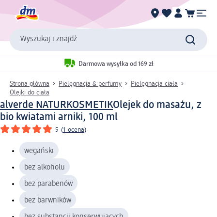
Wyszukaj i znajdź
Darmowa wysyłka od 169 zł
Strona główna
Pielęgnacja & perfumy
Pielęgnacja ciała
Olejki do ciała
alverde NATURKOSMETIK
Olejek do masażu, z
bio kwiatami arniki, 100 ml
5
(
1 ocena
)
wegański
bez alkoholu
bez parabenów
bez barwników
bez substancji konserwujących