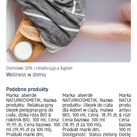
Domowe SPA i relaksująca kąpiel
Po
Wellness w domu
Co
po
Podobne produkty
Marka: alverde
Marka: alverde
Marka: a
NATURKOSMETIK; Nazwa
NATURKOSMETIK; Nazwa
NATURKO
produktu: Relaksacyjny
produktu: Olejek do ciała
produktu
olejek pielęgnacyjny do
dla kobiet w ciąży, malwa
antycellu
ciała, dzika róża BIO &
BIO, 100 ml; Cena: 18,95 zł;
& rozmar
rokitnik BIO, 100 ml; Cena:
Cena bazowa: 100 ml
Cena: 21
19,95 zł; Cena bazowa: 100
(18,95 zł za 100 ml);
bazowa: 
ml (19,95 zł za 100 ml);
Produkt marki dm;
100 ml);
Produkt marki dm;
Dostępność: Status zielony
Dostępno