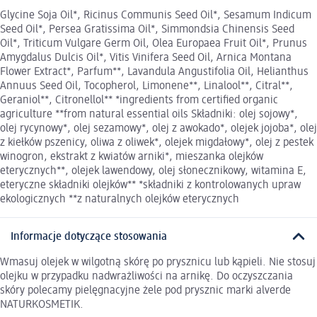
Glycine Soja Oil*, Ricinus Communis Seed Oil*, Sesamum Indicum
Seed Oil*, Persea Gratissima Oil*, Simmondsia Chinensis Seed
Oil*, Triticum Vulgare Germ Oil, Olea Europaea Fruit Oil*, Prunus
Amygdalus Dulcis Oil*, Vitis Vinifera Seed Oil, Arnica Montana
Flower Extract*, Parfum**, Lavandula Angustifolia Oil, Helianthus
Annuus Seed Oil, Tocopherol, Limonene**, Linalool**, Citral**,
Geraniol**, Citronellol** *ingredients from certified organic
agriculture **from natural essential oils Składniki: olej sojowy*,
olej rycynowy*, olej sezamowy*, olej z awokado*, olejek jojoba*, olej
z kiełków pszenicy, oliwa z oliwek*, olejek migdałowy*, olej z pestek
winogron, ekstrakt z kwiatów arniki*, mieszanka olejków
eterycznych**, olejek lawendowy, olej słonecznikowy, witamina E,
eteryczne składniki olejków** *składniki z kontrolowanych upraw
ekologicznych **z naturalnych olejków eterycznych
Informacje dotyczące stosowania
Wmasuj olejek w wilgotną skórę po prysznicu lub kąpieli. Nie stosuj
olejku w przypadku nadwrażliwości na arnikę. Do oczyszczania
skóry polecamy pielęgnacyjne żele pod prysznic marki alverde
NATURKOSMETIK.