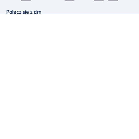
Połącz się z dm
Pobierz aplikację dm:
© 2026 dm-drogerie markt sp. z o.o.
Impressum
Polityka prywatności
Ogólne warunki handlowe
Odstąpienie od umowy w dm
Rozstrzyganie sporów
Zgłaszanie nieprawidłowości
Utylizacja sprzętu elektrycznego
Deklaracja w sprawie dostępności