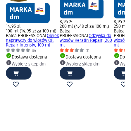
8,95 zł
8,95 zł
14,95 zł
200 ml (4,48 zł za 100 ml)
250 ml (3
100 ml (14,95 zł za 100 ml)
Balea
Balea
Balea PROFESSIONAL
Olejek
PROFESSIONAL
Odżywka do
PROFESS
naprawczy do włosów Oil
włosów Keratin Repair, 200
włosów K
Repair Intensiv, 100 ml
ml
ml
(0)
(1)
Dostawa dostępna
Dostawa dostępna
Dosta
Wybierz sklep dm
Wybierz sklep dm
Wybie