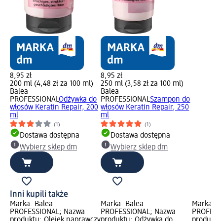
8,95 zł
8,95 zł
200 ml (4,48 zł za 100 ml)
250 ml (3,58 zł za 100 ml)
Balea
Balea
PROFESSIONAL
Odżywka do
PROFESSIONAL
Szampon do
włosów Keratin Repair, 200
włosów Keratin Repair, 250
ml
ml
(1)
(1)
Dostawa dostępna
Dostawa dostępna
Wybierz sklep dm
Wybierz sklep dm
Inni kupili także
Marka: Balea
Marka: Balea
Marka: B
PROFESSIONAL; Nazwa
PROFESSIONAL; Nazwa
PROFESS
produktu: Olejek naprawczy
produktu: Odżywka do
produkt