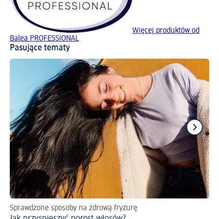
Więcej produktów od
Balea PROFESSIONAL
Pasujące tematy
Sprawdzone sposoby na zdrową fryzurę
Be
Jak przyspieszyć porost włosów?
Be