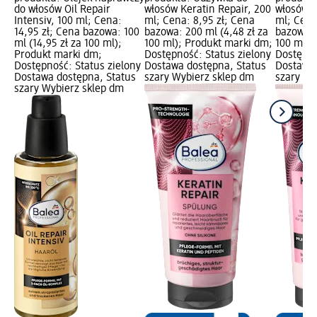
do włosów Oil Repair
włosów Keratin Repair, 200
włosów K
Intensiv, 100 ml; Cena:
ml; Cena: 8,95 zł; Cena
ml; Cena
14,95 zł; Cena bazowa: 100
bazowa: 200 ml (4,48 zł za
bazowa: 
ml (14,95 zł za 100 ml);
100 ml); Produkt marki dm;
100 ml);
Produkt marki dm;
Dostępność: Status zielony
Dostępno
Dostępność: Status zielony
Dostawa dostępna, Status
Dostawa 
Dostawa dostępna, Status
szary Wybierz sklep dm
szary Wy
szary Wybierz sklep dm