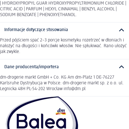
| HYDROXYPROPYL GUAR HYDROXYPROPYLTRIMONIUM CHLORIDE |
CITRIC ACID | PARFUM | HEXYL CINNAMAL | BENZYL ALCOHOL |
SODIUM BENZOATE | PHENOXYETHANOL.
Informacje dotyczące stosowania
Przed pójściem spać 2–3 porcje kosmetyku rozetrzeć w dłoniach i
nałożyć na długości i końcówki włosów. Nie spłukiwać. Rano ułożyć
jak zwykle.
Dane producenta/importera
dm-drogerie markt GmbH + Co. KG Am dm-Platz 1 DE-76227
Karlsruhe Dystrybucja w Polsce: dm-drogerie markt sp. z o.o. ul.
Legnicka 48H PL-54-202 Wrocław info@dm.pl