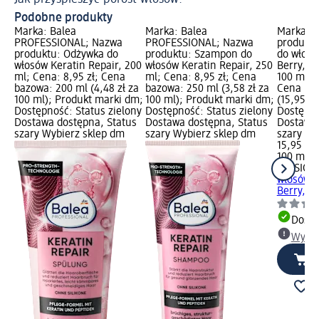
Podobne produkty
Marka: Balea
Marka: Balea
Marka: S
PROFESSIONAL; Nazwa
PROFESSIONAL; Nazwa
produktu
produktu: Odżywka do
produktu: Szampon do
do włosó
włosów Keratin Repair, 200
włosów Keratin Repair, 250
Berry, w
ml; Cena: 8,95 zł; Cena
ml; Cena: 8,95 zł; Cena
100 ml; C
bazowa: 200 ml (4,48 zł za
bazowa: 250 ml (3,58 zł za
Cena baz
100 ml); Produkt marki dm;
100 ml); Produkt marki dm;
(15,95 zł
Dostępność: Status zielony
Dostępność: Status zielony
Dostępno
Dostawa dostępna, Status
Dostawa dostępna, Status
Dostawa 
szary Wybierz sklep dm
szary Wybierz sklep dm
szary Wy
15,95 zł
100 ml (1
SESSIO
F
włosów n
Berry,...
Dosta
Wybie