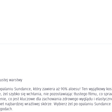
łustej warstwy
 opalaniu Sundance, który zawiera aż 90% aloesu! Ten wyjątkowy kos
e, żel szybko się wchłania, nie pozostawiając tłustego filmu, co spr
żenie, co jest kluczowe dla zachowania zdrowego wyglądu i elastyczn
wet najbardziej wrażliwej skórze. Wybierz żel po opalaniu Sundance
zygodach.