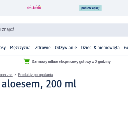
i znajdź
osy
Mężczyzna
Zdrowie
Odżywianie
Dzieci & niemowlęta
G
Darmowy odbiór ekspresowy gotowy w 2 godziny
łoneczna
Produkty po opalaniu
z aloesem, 200 ml