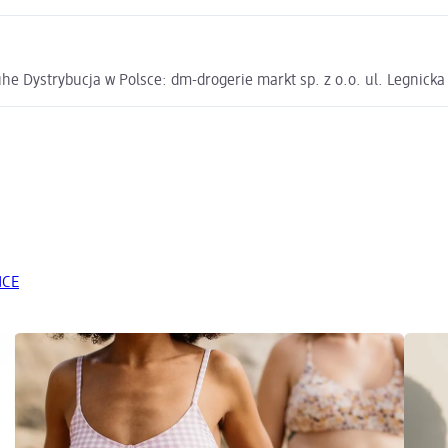
e Dystrybucja w Polsce: dm-drogerie markt sp. z o.o. ul. Legnick
NCE