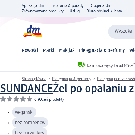
Aplikacja dm
Inspiracje & porady
Drogeria dm
Zrównoważone produkty
Usługi
Biuro obsługi klienta
Wyszukaj 
Nowości
Marki
Makijaż
Pielęgnacja & perfumy
Wł
*
Darmowa wysyłka od 169 zł
Strona główna
Pielęgnacja & perfumy
Pielęgnacja przeciws
SUNDANCE
Żel po opalaniu 
0
(
Oceń produkt
)
wegański
bez parabenów
bez barwników