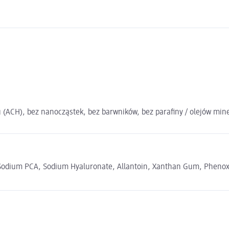
linu (ACH), bez nanocząstek, bez barwników, bez parafiny / olejów m
, Sodium PCA, Sodium Hyaluronate, Allantoin, Xanthan Gum, Phenoxy