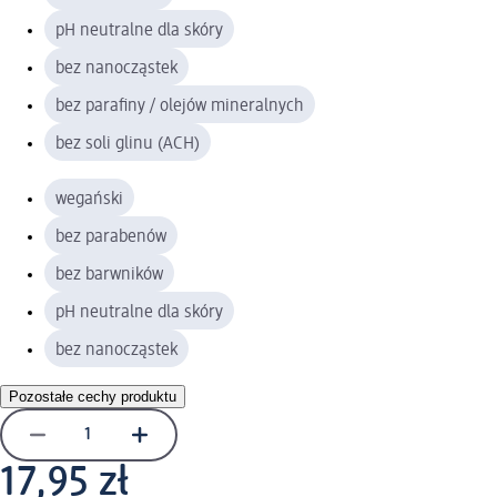
pH neutralne dla skóry
bez nanocząstek
bez parafiny / olejów mineralnych
bez soli glinu (ACH)
wegański
bez parabenów
bez barwników
pH neutralne dla skóry
bez nanocząstek
Pozostałe cechy produktu
17,95 zł