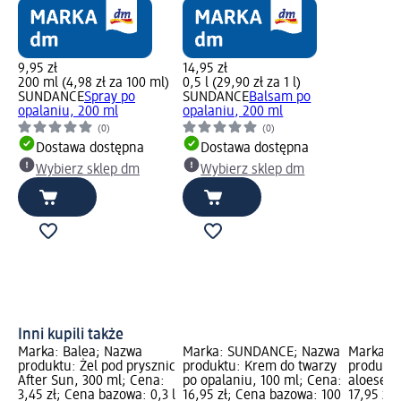
9,95 zł
14,95 zł
200 ml (4,98 zł za 100 ml)
0,5 l (29,90 zł za 1 l)
SUNDANCE
Spray po
SUNDANCE
Balsam po
opalaniu, 200 ml
opalaniu, 200 ml
(0)
(0)
Dostawa dostępna
Dostawa dostępna
Wybierz sklep dm
Wybierz sklep dm
Inni kupili także
Marka: Balea; Nazwa
Marka: SUNDANCE; Nazwa
Marka: 
produktu: Żel pod prysznic
produktu: Krem do twarzy
produktu
After Sun, 300 ml; Cena:
po opalaniu, 100 ml; Cena:
aloesem,
3,45 zł; Cena bazowa: 0,3 l
16,95 zł; Cena bazowa: 100
17,95 zł