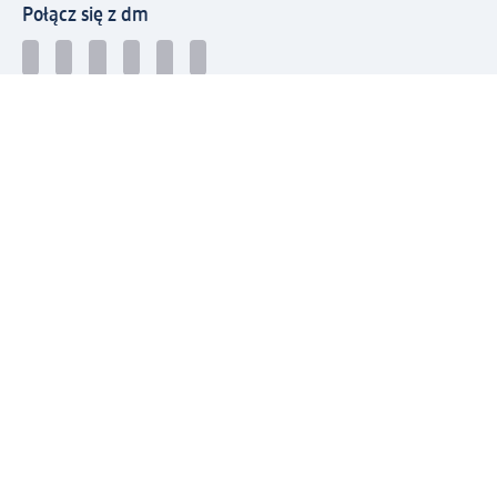
Połącz się z dm
Pobierz aplikację dm:
© 2026 dm-drogerie markt sp. z o.o.
Impressum
Polityka prywatności
Ogólne warunki handlowe
Odstąpienie od umowy w dm
Rozstrzyganie sporów
Zgłaszanie nieprawidłowości
Utylizacja sprzętu elektrycznego
Deklaracja w sprawie dostępności