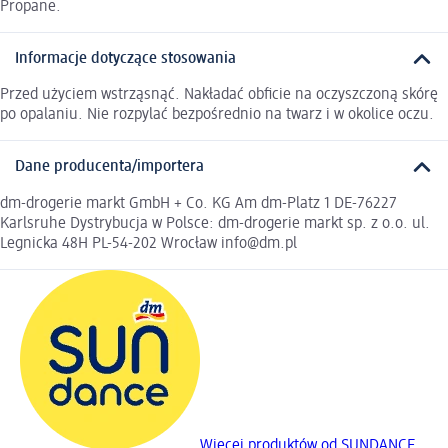
Propane.
Informacje dotyczące stosowania
Przed użyciem wstrząsnąć. Nakładać obficie na oczyszczoną skórę
po opalaniu. Nie rozpylać bezpośrednio na twarz i w okolice oczu.
Dane producenta/importera
dm-drogerie markt GmbH + Co. KG Am dm-Platz 1 DE-76227
Karlsruhe Dystrybucja w Polsce: dm-drogerie markt sp. z o.o. ul.
Legnicka 48H PL-54-202 Wrocław info@dm.pl
Więcej produktów od SUNDANCE