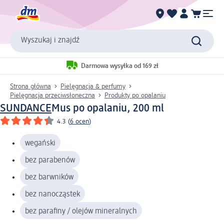
Wyszukaj i znajdź
Darmowa wysyłka od 169 zł
Strona główna
Pielęgnacja & perfumy
Pielęgnacja przeciwsłoneczna
Produkty po opalaniu
SUNDANCE
Mus po opalaniu, 200 ml
4.3
(
6 ocen
)
wegański
bez parabenów
bez barwników
bez nanocząstek
bez parafiny / olejów mineralnych