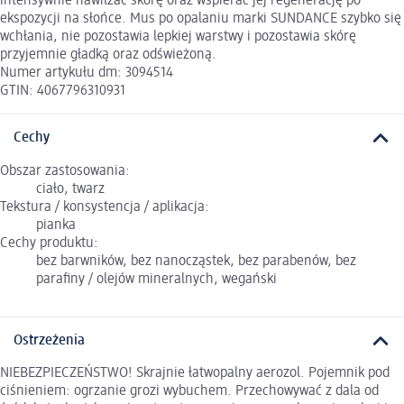
intensywnie nawilżać skórę oraz wspierać jej regenerację po
ekspozycji na słońce. Mus po opalaniu marki SUNDANCE szybko się
wchłania, nie pozostawia lepkiej warstwy i pozostawia skórę
przyjemnie gładką oraz odświeżoną.
Numer artykułu dm: 3094514
GTIN: 4067796310931
Cechy
Obszar zastosowania:
ciało, twarz
Tekstura / konsystencja / aplikacja:
pianka
Cechy produktu:
bez barwników, bez nanocząstek, bez parabenów, bez
parafiny / olejów mineralnych, wegański
Ostrzeżenia
NIEBEZPIECZEŃSTWO! Skrajnie łatwopalny aerozol. Pojemnik pod
ciśnieniem: ogrzanie grozi wybuchem. Przechowywać z dala od