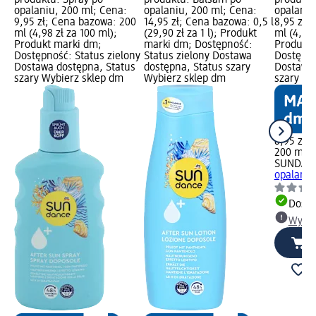
produktu: Spray po
produktu: Balsam po
produktu
opalaniu, 200 ml; Cena:
opalaniu, 200 ml; Cena:
opalaniu
9,95 zł; Cena bazowa: 200
14,95 zł; Cena bazowa: 0,5 l
8,95 zł;
ml (4,98 zł za 100 ml);
(29,90 zł za 1 l); Produkt
ml (4,48 
Produkt marki dm;
marki dm; Dostępność:
Produkt 
Dostępność: Status zielony
Status zielony Dostawa
Dostępno
Dostawa dostępna, Status
dostępna, Status szary
Dostawa 
szary Wybierz sklep dm
Wybierz sklep dm
szary Wy
8,95 zł
200 ml (4
SUNDAN
opalaniu
Dosta
Wybie