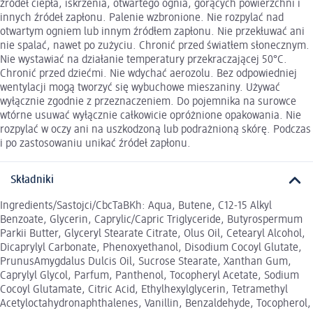
źródeł ciepła, iskrzenia, otwartego ognia, gorących powierzchni i
innych źródeł zapłonu. Palenie wzbronione. Nie rozpylać nad
otwartym ogniem lub innym źródłem zapłonu. Nie przekłuwać ani
nie spalać, nawet po zużyciu. Chronić przed światłem słonecznym.
Nie wystawiać na działanie temperatury przekraczającej 50°C.
Chronić przed dziećmi. Nie wdychać aerozolu. Bez odpowiedniej
wentylacji mogą tworzyć się wybuchowe mieszaniny. Używać
wyłącznie zgodnie z przeznaczeniem. Do pojemnika na surowce
wtórne usuwać wyłącznie całkowicie opróżnione opakowania. Nie
rozpylać w oczy ani na uszkodzoną lub podrażnioną skórę. Podczas
i po zastosowaniu unikać źródeł zapłonu.
Składniki
Ingredients/Sastojci/CbcTaBKh: Aqua, Butene, C12-15 Alkyl
Benzoate, Glycerin, Caprylic/Capric Triglyceride, Butyrospermum
Parkii Butter, Glyceryl Stearate Citrate, Olus Oil, Cetearyl Alcohol,
Dicaprylyl Carbonate, Phenoxyethanol, Disodium Cocoyl Glutate,
PrunusAmygdalus Dulcis Oil, Sucrose Stearate, Xanthan Gum,
Caprylyl Glycol, Parfum, Panthenol, Tocopheryl Acetate, Sodium
Cocoyl Glutamate, Citric Acid, Ethylhexylglycerin, Tetramethyl
Acetyloctahydronaphthalenes, Vanillin, Benzaldehyde, Tocopherol,