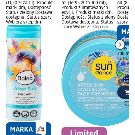
(11,50 zł za 1 l); Produkt
ml (16,95 zł za 100 ml);
ml (8,98 
marki dm; Dostępność:
Produkt z limitowanych
Produkt 
Status zielony Dostawa
edycji, Produkt marki dm;
Dostępno
dostępna, Status szary
Dostępność: Status zielony
Dostawa 
Wybierz sklep dm
Dostawa dostępna, Status
szary Wy
szary Wybierz sklep dm
17,95 zł
200 ml (8
SUNDAN
z aloese
Dosta
Wybie