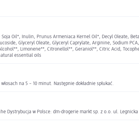
e Soja Oil*, Inulin, Prunus Armeniaca Kernel Oil*, Decyl Oleate, Bet
ucoside, Glyceryl Oleate, Glyceryl Caprylate, Arginine, Sodium PCA
cohol**, Limonene**, Citronellol**, Geraniol**, Citric Acid, Tocoph
atural essential oils
a włosach na 5 – 10 minut. Następnie dokładnie spłukać.
e Dystrybucja w Polsce: dm-drogerie markt sp. z o.o. ul. Legnick