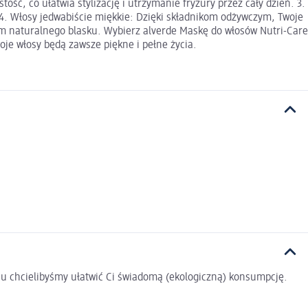
ść, co ułatwia stylizację i utrzymanie fryzury przez cały dzień. 3.
 4. Włosy jedwabiście miękkie: Dzięki składnikom odżywczym, Twoje
c im naturalnego blasku. Wybierz alverde Maskę do włosów Nutri-Care
oje włosy będą zawsze piękne i pełne życia.
u chcielibyśmy ułatwić Ci świadomą (ekologiczną) konsumpcję.