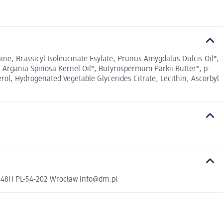
aine, Brassicyl Isoleucinate Esylate, Prunus Amygdalus Dulcis Oil*,
, Argania Spinosa Kernel Oil*, Butyrospermum Parkii Butter*, p-
erol, Hydrogenated Vegetable Glycerides Citrate, Lecithin, Ascorbyl
a 48H PL-54-202 Wrocław info@dm.pl