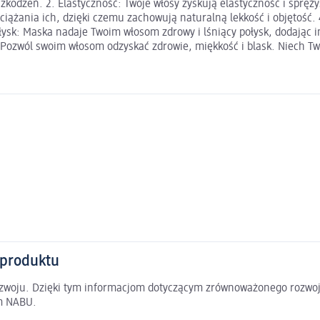
dzeń. 2. Elastyczność: Twoje włosy zyskują elastyczność i sprężysto
ciążania ich, dzięki czemu zachowują naturalną lekkość i objętość.
 połysk: Maska nadaje Twoim włosom zdrowy i lśniący połysk, dodają
. Pozwól swoim włosom odzyskać zdrowie, miękkość i blask. Niech Tw
 produktu
rozwoju. Dzięki tym informacjom dotyczącym zrównoważonego rozwoj
em NABU.