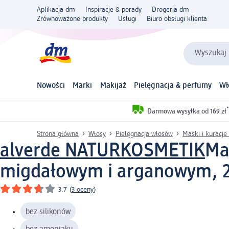
Aplikacja dm
Inspiracje & porady
Drogeria dm
Zrównoważone produkty
Usługi
Biuro obsługi klienta
Wyszukaj 
Nowości
Marki
Makijaż
Pielęgnacja & perfumy
Wł
*
Darmowa wysyłka od 169 zł
Strona główna
Włosy
Pielęgnacja włosów
Maski i kuracje
alverde NATURKOSMETIK
Ma
migdałowym i arganowym, 
3.7
(
3 oceny
)
bez silikonów