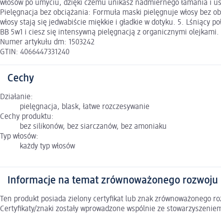
włosów po umyciu, dzięki czemu unikasz nadmiernego łamania i uszko
Pielęgnacja bez obciążania: Formuła maski pielęgnuje włosy bez ob
włosy stają się jedwabiście miękkie i gładkie w dotyku. 5. Lśniący
BB 5w1 i ciesz się intensywną pielęgnacją z organicznymi olejkami
Numer artykułu dm: 1503242
GTIN: 4066447331240
Cechy
Działanie:
pielęgnacja, blask, łatwe rozczesywanie
Cechy produktu:
bez silikonów, bez siarczanów, bez amoniaku
Typ włosów:
każdy typ włosów
Informacje na temat zrównoważonego rozwoju
Ten produkt posiada zielony certyfikat lub znak zrównoważonego 
Certyfikaty/znaki zostały wprowadzone wspólnie ze stowarzyszeni