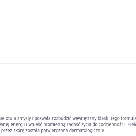
ie otula zmysły i pozwala rozbudzić wewnętrzny blask. Jego formuła
wnej energii i wnieść promienną radość życia do codzienności. Pie
a przez skórę została potwierdzona dermatologicznie.