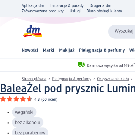
Aplikacja dm
Inspiracje & porady
Drogeria dm
Zrównoważone produkty
Usługi
Biuro obsługi klienta
Wyszukaj 
Nowości
Marki
Makijaż
Pielęgnacja & perfumy
Wł
*
Darmowa wysyłka od 169 zł
Strona główna
Pielęgnacja & perfumy
Oczyszczanie ciała
Balea
Żel pod prysznic Lumin
4.8
(
60 ocen
)
wegański
bez alkoholu
bez parabenów