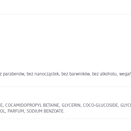
bez parabenów, bez nanocząstek, bez barwników, bez alkoholu, wega
E, COCAMIDOPROPYL BETAINE, GLYCERIN, COCO-GLUCOSIDE, GLYC
OL, PARFUM, SODIUM BENZOATE.