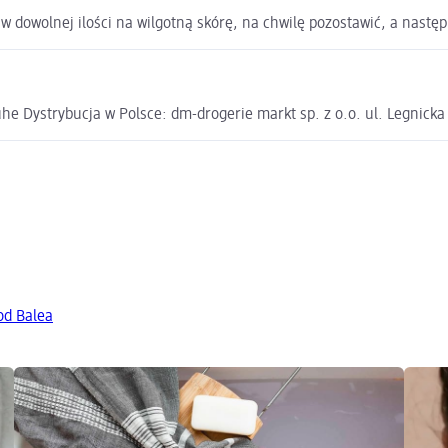
w dowolnej ilości na wilgotną skórę, na chwilę pozostawić, a nastę
e Dystrybucja w Polsce: dm-drogerie markt sp. z o.o. ul. Legnick
od Balea