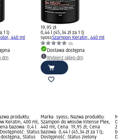
19,95 zł
a 1 l)
0,44 l (45,34 zł za 1 l)
olor, 440 ml
syoss
Szampon Keratin, 440 ml
(0)
tępna
Dostawa dostępna
p dm
Wybierz sklep dm
azwa produktu:
Marka: syoss; Nazwa produktu:
Marka: syos
ów Keratin, 400 ml;
Szampon do włosów Intense Plex,
Odżywka do 
Cena bazowa: 0,4 l
440 ml; Cena: 19,95 zł; Cena
250 ml; Cen
; Dostępność: Status
bazowa: 0,44 l (45,34 zł za 1 l);
bazowa: 250 
 dostępna, Status
Dostępność: Status zielony
Dostępność: