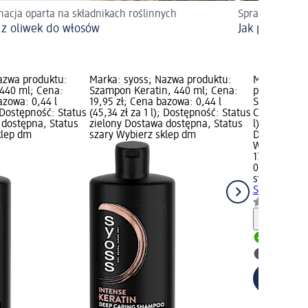
nacja oparta na składnikach roślinnych
Sprawdzone spo
 z oliwek do włosów
Jak przyspies
azwa produktu:
Marka: syoss; Nazwa produktu:
Marka: syo
440 ml; Cena:
Szampon Keratin, 440 ml; Cena:
produktu: 
azowa: 0,44 l
19,95 zł; Cena bazowa: 0,44 l
Strength, 44
; Dostępność: Status
(45,34 zł za 1 l); Dostępność: Status
Cena bazowa:
 dostępna, Status
zielony Dostawa dostępna, Status
l); Dostępno
klep dm
szary Wybierz sklep dm
Dostawa dos
Wybierz skl
17,95 zł
0,44 l (40,80
syoss Men
S
Strength, 4
Informa
Dostawa
Wybierz 