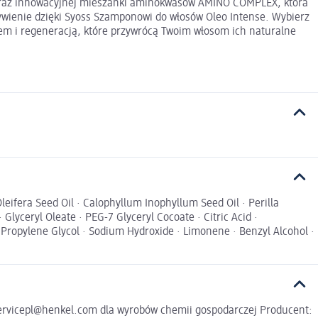
ą oraz innowacyjnej mieszanki aminokwasów AMINO COMPLEX, która
wienie dzięki Syoss Szamponowi do włosów Oleo Intense. Wybierz
em i regeneracją, które przywrócą Twoim włosom ich naturalne
eifera Seed Oil · Calophyllum Inophyllum Seed Oil · Perilla
Glyceryl Oleate · PEG-7 Glyceryl Cocoate · Citric Acid ·
Propylene Glycol · Sodium Hydroxide · Limonene · Benzyl Alcohol ·
ervicepl@henkel.com dla wyrobów chemii gospodarczej Producent: