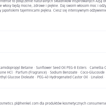
 Intense to połączenie naturalnych składników inspirowanych Azj
 włosy będą mocne, zdrowe i piękne. Daj swoim włosom moc i odży
y japońskimi tajemnicami piękna. Ciesz się intensywnym odżywieni
amidopropyl Betaine · Sunflower Seed Oil PEG-8 Esters · Camellia Ol
ysine HCl · Parfum (Fragrance) · Sodium Benzoate · Coco-Glucoside · 
yl Glucose Dioleate · PEG-40 Hydrogenated Castor Oil · Linalool · 
 cosmetics.pl@henkel.com dla produktów kosmetycznych consumers