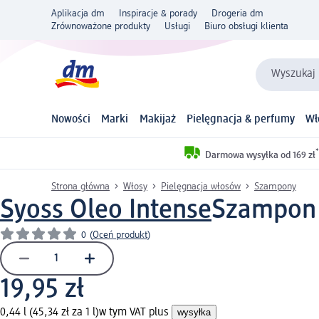
Aplikacja dm
Inspiracje & porady
Drogeria dm
Zrównoważone produkty
Usługi
Biuro obsługi klienta
Wyszukaj 
Nowości
Marki
Makijaż
Pielęgnacja & perfumy
Wł
*
Darmowa wysyłka od 169 zł
Strona główna
Włosy
Pielęgnacja włosów
Szampony
Syoss Oleo Intense
Szampon 
0
(
Oceń produkt
)
19,95 zł
0,44 l (45,34 zł za 1 l)
w tym VAT plus
wysyłka