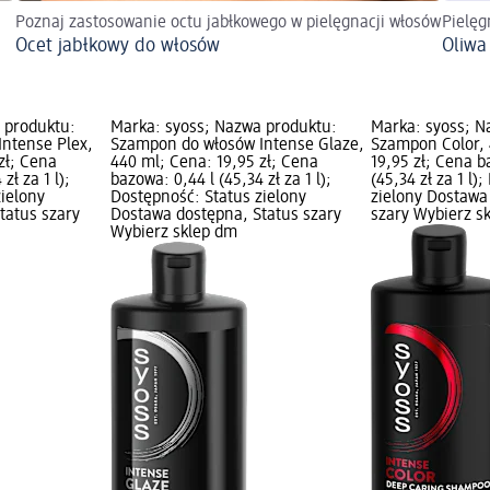
Poznaj zastosowanie octu jabłkowego w pielęgnacji włosów
Pielęg
Ocet jabłkowy do włosów
Oliwa
 produktu:
Marka: syoss; Nazwa produktu:
Marka: syoss; N
ntense Plex,
Szampon do włosów Intense Glaze,
Szampon Color, 
zł; Cena
440 ml; Cena: 19,95 zł; Cena
19,95 zł; Cena b
zł za 1 l);
bazowa: 0,44 l (45,34 zł za 1 l);
(45,34 zł za 1 l)
zielony
Dostępność: Status zielony
zielony Dostawa
tatus szary
Dostawa dostępna, Status szary
szary Wybierz s
Wybierz sklep dm