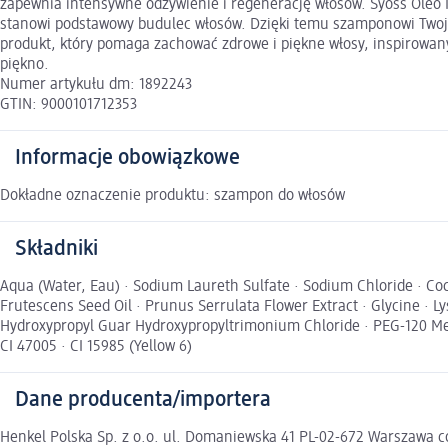
zapewnia intensywne odżywienie i regenerację włosów. Syoss Oleo
stanowi podstawowy budulec włosów. Dzięki temu szamponowi Twoje
produkt, który pomaga zachować zdrowe i piękne włosy, inspirowan
piękno.
Numer artykułu dm: 1892243
GTIN: 9000101712353
Informacje obowiązkowe
Dokładne oznaczenie produktu: szampon do włosów
Składniki
Aqua (Water, Eau) · Sodium Laureth Sulfate · Sodium Chloride · Coc
Frutescens Seed Oil · Prunus Serrulata Flower Extract · Glycine · L
Hydroxypropyl Guar Hydroxypropyltrimonium Chloride · PEG-120 Meth
CI 47005 · CI 15985 (Yellow 6)
Dane producenta/importera
Henkel Polska Sp. z o.o. ul. Domaniewska 41 PL-02-672 Warszawa