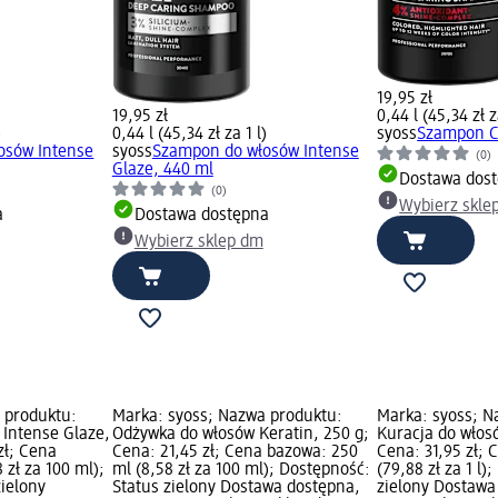
19,95 zł
19,95 zł
0,44 l (45,34 zł z
)
0,44 l (45,34 zł za 1 l)
syoss
Szampon C
osów Intense
syoss
Szampon do włosów Intense
(0)
Glaze, 440 ml
Dostawa dos
(0)
Wybierz skle
a
Dostawa dostępna
Wybierz sklep dm
 produktu:
Marka: syoss; Nazwa produktu:
Marka: syoss; N
Intense Glaze,
Odżywka do włosów Keratin, 250 g;
Kuracja do włos
zł; Cena
Cena: 21,45 zł; Cena bazowa: 250
Cena: 31,95 zł; 
 zł za 100 ml);
ml (8,58 zł za 100 ml); Dostępność:
(79,88 zł za 1 l)
zielony
Status zielony Dostawa dostępna,
zielony Dostawa