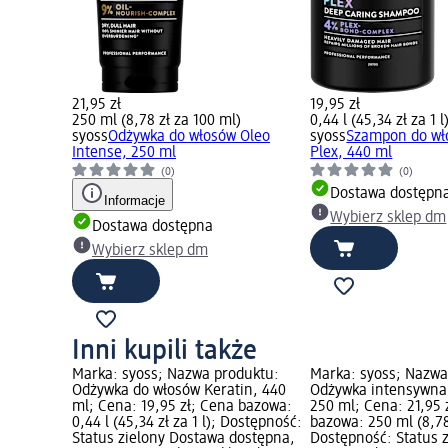
21,95 zł
19,95 zł
250 ml (8,78 zł za 100 ml)
0,44 l (45,34 zł za 1 l
syoss
Odżywka do włosów Oleo
syoss
Szampon do wł
Intense, 250 ml
Plex, 440 ml
(0)
(0)
Dostawa dostępn
Informacje
Wybierz sklep dm
Dostawa dostępna
Wybierz sklep dm
Inni kupili także
Marka: syoss; Nazwa produktu:
Marka: syoss; Nazwa
Odżywka do włosów Keratin, 440
Odżywka intensywna 
ml; Cena: 19,95 zł; Cena bazowa:
250 ml; Cena: 21,95 
0,44 l (45,34 zł za 1 l); Dostępność:
bazowa: 250 ml (8,78
Status zielony Dostawa dostępna,
Dostępność: Status 