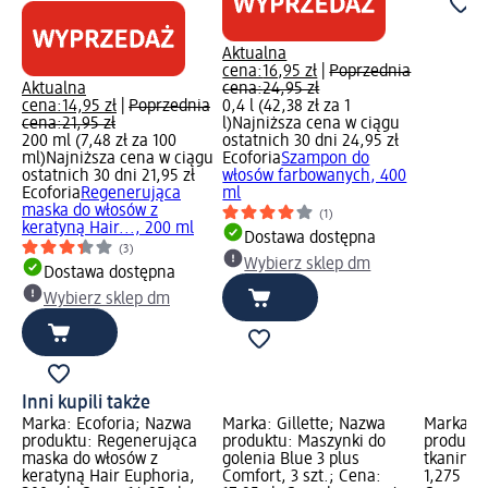
Aktualna
cena:
16,95 zł
|
Poprzednia
Aktualna
cena:
24,95 zł
cena:
14,95 zł
|
Poprzednia
0,4 l (42,38 zł za 1
cena:
21,95 zł
l)
Najniższa cena w ciągu
200 ml (7,48 zł za 100
ostatnich 30 dni 24,95 zł
ml)
Najniższa cena w ciągu
Ecoforia
Szampon do
ostatnich 30 dni 21,95 zł
włosów farbowanych, 400
Ecoforia
Regenerująca
ml
maska do włosów z
(1)
keratyną Hair..., 200 ml
Dostawa dostępna
(3)
Wybierz sklep dm
Dostawa dostępna
Wybierz sklep dm
Inni kupili także
Marka: Ecoforia; Nazwa
Marka: Gillette; Nazwa
Marka: C
produktu: Regenerująca
produktu: Maszynki do
produktu
maska do włosów z
golenia Blue 3 plus
tkanin p
keratyną Hair Euphoria,
Comfort, 3 szt.; Cena:
1,275 l; 