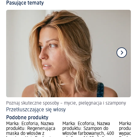
Pasujące tematy
Poznaj skuteczne sposoby – mycie, pielęgnacja i szampony
Po
Przetłuszczające się włosy
Oc
Podobne produkty
Marka: Ecoforia; Nazwa
Marka: Ecoforia; Nazwa
Marka: E
produktu: Regenerująca
produktu: Szampon do
produktu
maska do włosów z
włosów farbowanych, 400
wypadani