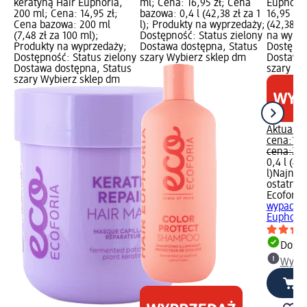
keratyną Hair Euphoria,
ml; Cena: 16,95 zł; Cena
Euphoria
200 ml; Cena: 14,95 zł;
bazowa: 0,4 l (42,38 zł za 1
16,95 zł;
Cena bazowa: 200 ml
l); Produkty na wyprzedaży;
(42,38 zł
(7,48 zł za 100 ml);
Dostępność: Status zielony
na wyprz
Produkty na wyprzedaży;
Dostawa dostępna, Status
Dostępno
Dostępność: Status zielony
szary Wybierz sklep dm
Dostawa 
Dostawa dostępna, Status
szary Wy
szary Wybierz sklep dm
Aktualna
cena:
16,
cena:
24,
0,4 l (42,
l)
Najniżs
ostatnich
Ecoforia
wypadani
Euphoria
Dosta
Wybie