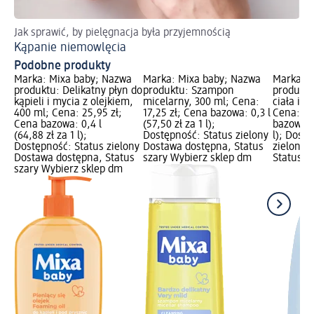
Jak sprawić, by pielęgnacja była przyjemnością
Kąpanie niemowlęcia
Podobne produkty
Marka: Mixa baby; Nazwa
Marka: Mixa baby; Nazwa
Marka: 
produktu: Delikatny płyn do
produktu: Szampon
produktu
kąpieli i mycia z olejkiem,
micelarny, 300 ml; Cena:
ciała i w
400 ml; Cena: 25,95 zł;
17,25 zł; Cena bazowa: 0,3 l
Cena: 27
Cena bazowa: 0,4 l
(57,50 zł za 1 l);
bazowa: 0
(64,88 zł za 1 l);
Dostępność: Status zielony
l); Dost
Dostępność: Status zielony
Dostawa dostępna, Status
zielony 
Dostawa dostępna, Status
szary Wybierz sklep dm
Status s
szary Wybierz sklep dm