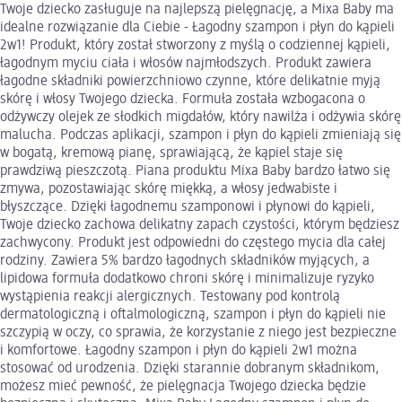
Twoje dziecko zasługuje na najlepszą pielęgnację, a Mixa Baby ma
idealne rozwiązanie dla Ciebie - Łagodny szampon i płyn do kąpieli
2w1! Produkt, który został stworzony z myślą o codziennej kąpieli,
łagodnym myciu ciała i włosów najmłodszych. Produkt zawiera
łagodne składniki powierzchniowo czynne, które delikatnie myją
skórę i włosy Twojego dziecka. Formuła została wzbogacona o
odżywczy olejek ze słodkich migdałów, który nawilża i odżywia skórę
malucha. Podczas aplikacji, szampon i płyn do kąpieli zmieniają się
w bogatą, kremową pianę, sprawiającą, że kąpiel staje się
prawdziwą pieszczotą. Piana produktu Mixa Baby bardzo łatwo się
zmywa, pozostawiając skórę miękką, a włosy jedwabiste i
błyszczące. Dzięki łagodnemu szamponowi i płynowi do kąpieli,
Twoje dziecko zachowa delikatny zapach czystości, którym będziesz
zachwycony. Produkt jest odpowiedni do częstego mycia dla całej
rodziny. Zawiera 5% bardzo łagodnych składników myjących, a
lipidowa formuła dodatkowo chroni skórę i minimalizuje ryzyko
wystąpienia reakcji alergicznych. Testowany pod kontrolą
dermatologiczną i oftalmologiczną, szampon i płyn do kąpieli nie
szczypią w oczy, co sprawia, że korzystanie z niego jest bezpieczne
i komfortowe. Łagodny szampon i płyn do kąpieli 2w1 można
stosować od urodzenia. Dzięki starannie dobranym składnikom,
możesz mieć pewność, że pielęgnacja Twojego dziecka będzie