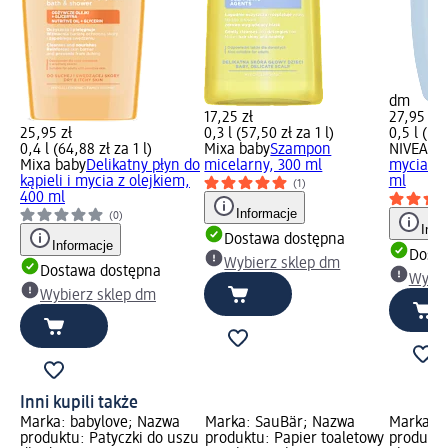
dm
17,25 zł
27,95 zł
25,95 zł
0,3 l (57,50 zł za 1 l)
0,5 l (55,
0,4 l (64,88 zł za 1 l)
Mixa baby
Szampon
NIVEA B
Mixa baby
Delikatny płyn do
micelarny, 300 ml
mycia ci
kąpieli i mycia z olejkiem,
ml
(1)
400 ml
Informacje
(0)
Info
Dostawa dostępna
Informacje
Dosta
Wybierz sklep dm
Dostawa dostępna
Wybie
Wybierz sklep dm
Inni kupili także
Marka: babylove; Nazwa
Marka: SauBär; Nazwa
Marka: b
ło
produktu: Patyczki do uszu
produktu: Papier toaletowy
produktu