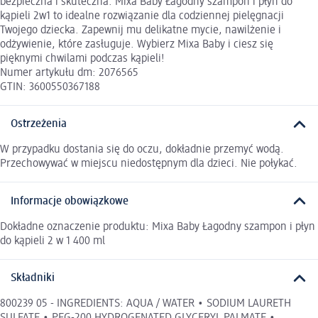
bezpieczna i skuteczna. Mixa Baby Łagodny szampon i płyn do
kąpieli 2w1 to idealne rozwiązanie dla codziennej pielęgnacji
Twojego dziecka. Zapewnij mu delikatne mycie, nawilżenie i
odżywienie, które zasługuje. Wybierz Mixa Baby i ciesz się
pięknymi chwilami podczas kąpieli!
Numer artykułu dm: 2076565
GTIN: 3600550367188
Ostrzeżenia
W przypadku dostania się do oczu, dokładnie przemyć wodą.
Przechowywać w miejscu niedostępnym dla dzieci. Nie połykać.
Informacje obowiązkowe
Dokładne oznaczenie produktu: Mixa Baby Łagodny szampon i płyn
do kąpieli 2 w 1 400 ml
Składniki
800239 05 - INGREDIENTS: AQUA / WATER • SODIUM LAURETH