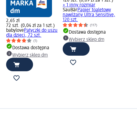
120 szt. (0,09 zł za 1 szt.)
+ 1 inny rozmiar
SauBär
Papier toaletowy
nawilżany Ultra Sensitive,
120 szt.
2,65 zł
72 szt. (0,04 zł za 1 szt.)
(117)
babylove
Patyczki do uszu
Dostawa dostępna
dla dzieci, 72 szt.
Wybierz sklep dm
(1)
Dostawa dostępna
Wybierz sklep dm