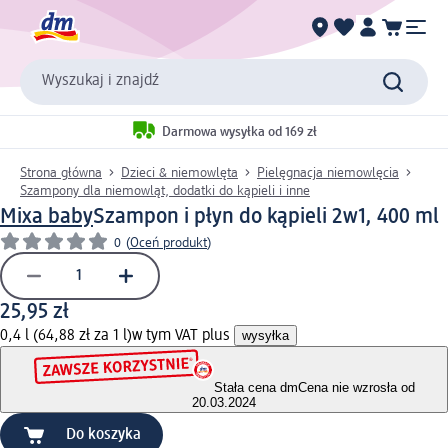
Wyszukaj i znajdź
Darmowa wysyłka od 169 zł
Strona główna
Dzieci & niemowlęta
Pielęgnacja niemowlęcia
Szampony dla niemowląt, dodatki do kąpieli i inne
Mixa baby
Szampon i płyn do kąpieli 2w1, 400 ml
0
(
Oceń produkt
)
25,95 zł
0,4 l (64,88 zł za 1 l)
w tym VAT plus
wysyłka
Stała cena dm
Cena nie wzrosła od
20.03.2024
Do koszyka