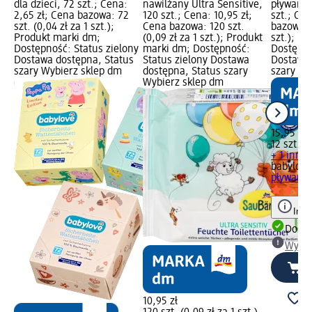
850
dla dzieci, 72 szt.; Cena:
nawilżany Ultra Sensitive,
pływania
2,65 zł; Cena bazowa: 72
120 szt.; Cena: 10,95 zł;
szt.; Cen
a 1
szt. (0,04 zł za 1 szt.);
Cena bazowa: 120 szt.
bazowa: 1
Produkt marki dm;
(0,09 zł za 1 szt.); Produkt
szt.); P
ony
Dostępność: Status zielony
marki dm; Dostępność:
Dostępno
us
Dostawa dostępna, Status
Status zielony Dostawa
Dostawa 
szary Wybierz sklep dm
dostępna, Status szary
szary Wy
Wybierz sklep dm
15,95 zł
12 szt. (1
+ 1 inny
babylove
pływania,
Info
Dosta
Wybie
10,95 zł