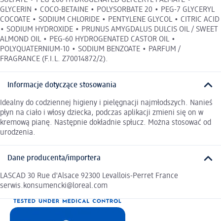
SULFATE • PEG-200 HYDROGENATED GLYCERYL PALMATE •
GLYCERIN • COCO-BETAINE • POLYSORBATE 20 • PEG-7 GLYCERYL
COCOATE • SODIUM CHLORIDE • PENTYLENE GLYCOL • CITRIC ACID
• SODIUM HYDROXIDE • PRUNUS AMYGDALUS DULCIS OIL / SWEET
ALMOND OIL • PEG-60 HYDROGENATED CASTOR OIL •
POLYQUATERNIUM-10 • SODIUM BENZOATE • PARFUM /
FRAGRANCE (F.I.L. Z70014872/2).
Informacje dotyczące stosowania
Idealny do codziennej higieny i pielęgnacji najmłodszych. Nanieś
płyn na ciało i włosy dziecka, podczas aplikacji zmieni się on w
kremową pianę. Następnie dokładnie spłucz. Można stosować od
urodzenia.
Dane producenta/importera
LASCAD 30 Rue d'Alsace 92300 Levallois-Perret France
serwis.konsumencki@loreal.com